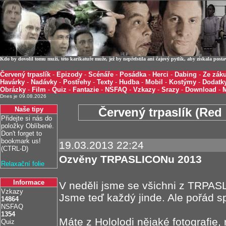
Kdo by dovolil tomu muži, této karikatuře muže, jež by nepřelstila ani čajový pytlík, aby získala post
Červený trpaslík
-
Epizody
-
Scénáře
-
Posádka
-
Herci
-
Dabing
-
Ze záku
Havárky
-
Nadávky
-
Postřehy
-
Texty
-
Hudba
-
Mobil
-
Kostýmy
-
Dodatk
Obrázky
-
Film
-
Quiz
-
Fantazie
-
NSFAQ
-
Vzkazy
-
Srazy
-
Download
-
Dnes je 09.08.2026
Naše tipy
Červený trpaslík (Red 
Přidejte si nás do
položky Oblíbené.
Don't forget to
bookmark us!
19.03.2013 22:24
(CTRL-D)
Ozvěny TRPASLICONu 2013
Relaxační folie
Informace
V neděli jsme se všichni z TRPAS
Vzkazy
Jsme teď každý jinde. Ale pořád s
14864
NSFAQ
1354
Máte z Hololodi nějaké fotografie, 
Quiz