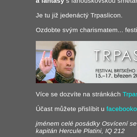
a fantasy
s fanouškovskou smetá
Je tu již jedenáctý Trpaslicon.
Ozdobte svým charismatem... festiv
Více se dozvíte na stránkách
Trpa
Účast můžete přislíbit u
facebooko
jménem celé posádky Osvícení se 
kapitán Hercule Platini, IQ 212