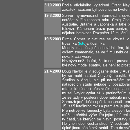
3.10.2003
Podle oficiálního vyjádření Grant Na
začátek natáčení byl posunut na květen
19.8.2003
Server mymovies.net informoval s odvo
natáčet v říjnu tohoto roku. Craig Cha
Austrálie, Británie a Japonska a také b
televizi. Kámenem úrazu jsou peníze,
nějakou hotovost. Rozpočet 12 miliónů li
19.5.2003
Firma Comet Miniatures se chystá v 
trpaslíka (
foto
)a Kosmika.
Modely mají údajně odpovídat těm, kt
ovšem znamenalo, že ve filmu nebude po
nová kratší verze.
Nezbývá než doufat, že to není pravda 
byl nový model špatný, ale není to prost
21.4.2003
Doug Naylor je v současné době v Austr
by se mohl natáčet Červený trpaslík.
Studios v Anglii, ale při neustálém 
natáčecích studií nebude v požadovan
místo, které se i přes veškerou snahu 
musel Naylor vydat až k protinožcům. A
že se tady v poslední době natočilo mnoh
Samozřejmě došlo opět k posunutí term
15. září letošního roku a premiéra je pl
Pro netrpělivé fanoušky byla alespoň ko
můžete přečíst výše. Po jejím přečtení
ty části, ve kterých se hlavní postavy
Hollyho nebo Kochanskou. V podstatě 
úplně jinou náplň než seriál. Tato do s