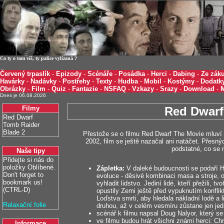
Co ty o tom víš, ty palice vylízaná ?
Červený trpaslík
-
Epizody
-
Scénáře
-
Posádka
-
Herci
-
Dabing
-
Ze záku
Havárky
-
Nadávky
-
Postřehy
-
Texty
-
Hudba
-
Mobil
-
Kostýmy
-
Dodatk
Obrázky
-
Film
-
Quiz
-
Fantazie
-
NSFAQ
-
Vzkazy
-
Srazy
-
Download
-
Dnes je 06.08.2026
Filmy
Red Dwarf
Red Dwarf
Tomb Raider
Blade 2
Přestože se o filmu Red Dwarf The Movie mluví u
2002, film se ještě nazačal ani natáčet. Přesn
podstatné, co se n
Naše tipy
Přidejte si nás do
položky Oblíbené.
Zápletka:
V daleké budoucnosti se podaří 
Don't forget to
evoluce - děsivé kombinaci masa a stroje, 
bookmark us!
vyhladit lidstvo. Jediní lidé, kteří přežili, 
(CTRL-D)
opustily Zemi ještě před vypuknutím konflik
Loďstva smrti, aby hledala nákladní lodě a l
Relaxační folie
druhou, až v celém vesmíru zůstane jen jedna
scénář k filmu napsal Doug Nalyor, který se 
ve filmu budou hrát všichni známi herci: Ch
Informace