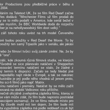
ylor Productions jsou předběžné práce v běhu a
 2004.
láním na Teletext UK, že se film Red Dwarf začne
rles dodává: "Winchester Films už film prodali do
y se to mělo podařit v Americe, kde seriál bežel v
 ale myslím, že BBC Worldwide dodá do rozpočtu
ber je na nehollywoodský film dost velký."
září tohoto roku uvést na trh model Červeného
eré budou použity v Red Dwarf the Movie. To by
užitý ten samý Trpaslík jako v seriálu, ale jakási
nebo že filmoví tvůrci svůj záměr změní. Ne, že by
ě "ono".
álii, kde zkoumá různá filmová studia, ve kterých
 Původně se sice plánovalo natáčení v Shepperton
posouvání termínu natáčení se stalo, že žádné z
ý termín k dispozici. Začalo se tedy hledat jiné
nepodařilo najít nikde v Evropě, a tak se nakonec
ustrálie je prý podle něho vhodná už jenom proto,
o sci-fi filmů jako např. Matrix.
ínu natáčení i premiéry. Natáčet by se mělo zažít
ánovaná na období Velikonoc roku příštího.
nečně oficiálně zveřejněna zápletka filmu, kterou si
 se vám může zdát, že film bude naprosto postrádat
 navzájem seznamují, že ve filmu nebude místo pro
by člověk mohl mít ten dojem, že film bude mít
věta vypuštěná zápletka má podle reddwarf.co.uk být