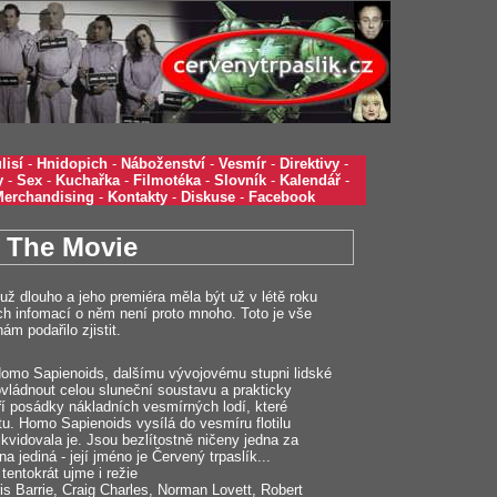
lisí
-
Hnidopich
-
Náboženství
-
Vesmír
-
Direktivy
-
y
-
Sex
-
Kuchařka
-
Filmotéka
-
Slovník
-
Kalendář
-
Merchandising
-
Kontakty
-
Diskuse
-
Facebook
 The Movie
ž dlouho a jeho premiéra měla být už v létě roku
ých infomací o něm není proto mnoho. Toto je vše
ám podařilo zjistit.
Homo Sapienoids, dalšímu vývojovému stupni lidské
ovládnout celou sluneční soustavu a prakticky
tvoří posádky nákladních vesmírných lodí, které
tu. Homo Sapienoids vysílá do vesmíru flotilu
ikvidovala je. Jsou bezlítostně ničeny jedna za
 jediná - její jméno je Červený trpaslík...
tentokrát ujme i režie
ris Barrie, Craig Charles, Norman Lovett, Robert