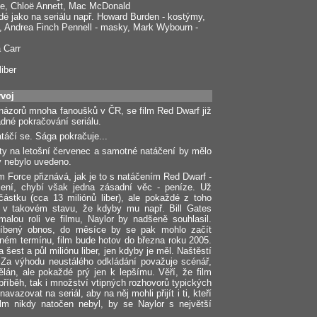
dge, Chloë Annett, Mac McDonald
idé jako na seriálu např. Howard Burden - kostýmy,
k, Andrea Finch Pennell - masky, Mark Wybourn -
 Carr
iber
voj
 názorů mnoha fanoušků v ČR, se film Red Dwarf již
ádné pokračování seriálu.
táčí se. Sága pokračuje...
uty na letošní červenec a samotné natáčení by mělo
y nebylo uvedeno.
m Force přiznává, jak je to s natáčením Red Dwarf -
ení, chybí však jedna zásadní věc - peníze. Už
částku (cca 13 miliónů liber), ale pokaždé z toho
e v takovém stavu, že kdyby mu např. Bill Gates
alou roli ve filmu, Naylor by nadšeně souhlasil.
slíbený obnos, do měsíce by se pak mohlo začít
ném termínu, film bude hotov do března roku 2005.
za šest a půl miliónu liber, jen kdyby je měl. Naštěstí
. Za výhodu neustálého odkládání považuje scénář,
ělán, ale pokaždé prý jen k lepšímu. Věří, že film
říběh, tak i množství vtipných rozhovorů typických
navazovat na seriál, aby na něj mohli přijít i ti, kteří
film nikdy natočen nebyl, by se Naylor s největší