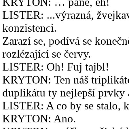
KRYTON: … pane, eh!
LISTER: ...výrazná, žvejka
konzistenci.
Zarazí se, podívá se koneč
rozlézající se červy.
LISTER: Oh! Fuj tajbl!
KRYTON: Ten náš triplikáto
duplikátu ty nejlepší prvky 
LISTER: A co by se stalo, 
KRYTON: Ano.