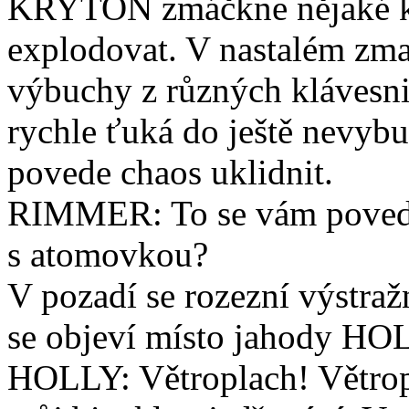
KRYTON zmáčkne nějaké kno
explodovat. V nastalém zma
výbuchy z různých klávesni
rychle ťuká do ještě nevyb
povede chaos uklidnit.
RIMMER: To se vám povedl
s atomovkou?
V pozadí se rozezní výstra
se objeví místo jahody HO
HOLLY: Větroplach! Větropl