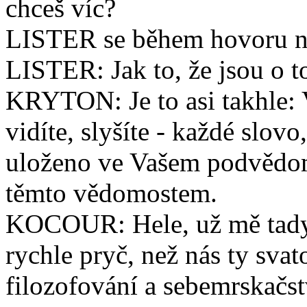
chceš víc?
LISTER se během hovoru ne
LISTER: Jak to, že jsou o to
KRYTON: Je to asi takhle: 
vidíte, slyšíte - každé slov
uloženo ve Vašem podvědomí
těmto vědomostem.
KOCOUR: Hele, už mě tady 
rychle pryč, než nás ty sva
filozofování a sebemrskačst