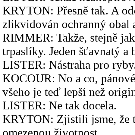
KRYTON: Přesně tak. A odč
zlikvidován ochranný obal 
RIMMER: Takže, stejně jak
trpaslíky. Jeden šťavnatý a 
LISTER: Nástraha pro ryby
KOCOUR: No a co, pánové!
všeho je teď lepší než origi
LISTER: Ne tak docela.
KRYTON: Zjistili jsme, že 
omezenou životnost.