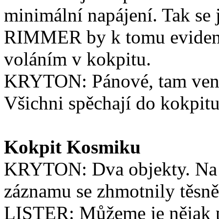
minimální napájení. Tak se 
RIMMER by k tomu evidentně
voláním v kokpitu.
KRYTON: Pánové, tam venk
Všichni spěchají do kokpitu
Kokpit Kosmiku
KRYTON: Dva objekty. Na vr
záznamu se zhmotnily těsně 
LISTER: Můžeme je nějak př