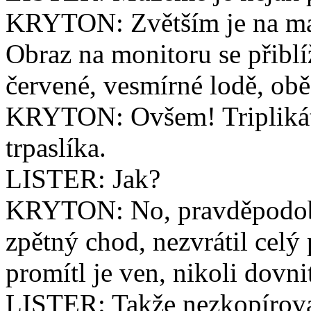
KRYTON: Zvětším je na m
Obraz na monitoru se přiblí
červené, vesmírné lodě, obě
KRYTON: Ovšem! Triplikát
trpaslíka.
LISTER: Jak?
KRYTON: No, pravděpodobn
zpětný chod, nezvrátil celý 
promítl je ven, nikoli dovnit
LISTER: Takže nezkopíroval