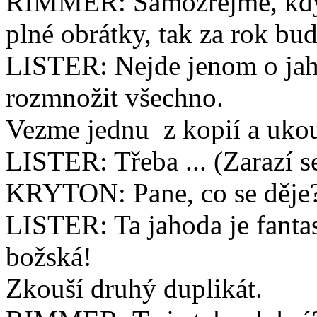
RIMMER: Samozřejmě, když
plné obrátky, tak za rok bu
LISTER: Nejde jenom o jah
rozmnožit všechno.
Vezme jednu
z kopií a ukou
LISTER: Třeba ... (Zarazí s
KRYTON: Pane, co se děje
LISTER: Ta jahoda je fantas
božská!
Zkouší druhý duplikát.