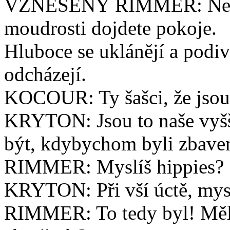
VZNEŠENÝ RIMMER: Nechť
moudrosti dojdete pokoje.
Hluboce se uklánějí a podi
odcházejí.
KOCOUR: Ty šašci, že jsou 
KRYTON: Jsou to naše vyšš
být, kdybychom byli zbaveni
RIMMER: Myslíš hippies?
KRYTON: Při vší úctě, myslí
RIMMER: To tedy byl! Měl 