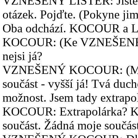
VZNEŠENÝ LISTER: Jistě s
otázek. Pojďte. (Pokyne ji
Oba odchází. KOCOUR a LI
KOCOUR: (Ke VZNEŠENÉM
nejsi já?
VZNEŠENÝ KOCOUR: (Mluví
součást - vyšší já! Tvá duch
možnost. Jsem tady extrapol
KOCOUR: Extrapolárka? Ka
součást. Žádná moje součást