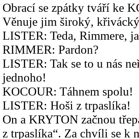
Obrací se zpátky tváří 
Věnuje jim široký, křiváck
LISTER: Teda, Rimmere, ja
RIMMER: Pardon?
LISTER: Tak se to u nás neř
jednoho!
KOCOUR: Táhnem spolu!
LISTER: Hoši z trpaslíka!
On a KRYTON začnou třepa
z trpaslíka“. Za chvíli se