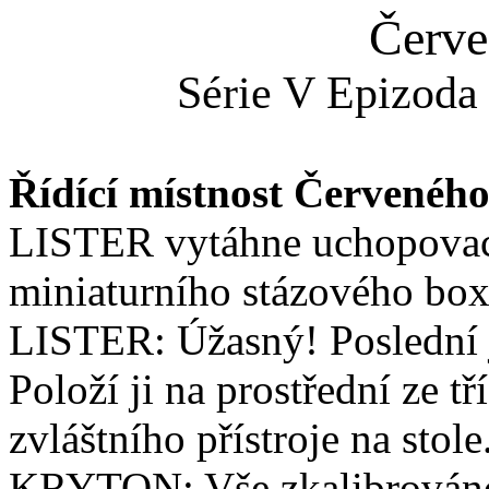
Červe
Série V Epizoda
Řídící místnost Červeného
LISTER vytáhne uchopovací
miniaturního stázového box
LISTER: Úžasný! Poslední 
Položí ji na prostřední ze tř
zvláštního přístroje na stole
KRYTON: Vše zkalibrováno.