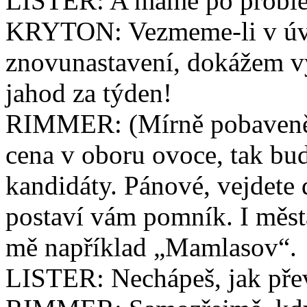
LISTER: A máme po problé
KRYTON: Vezmeme-li v úv
znovunastavení, dokážem vy
jahod za týden!
RIMMER: (Mírně pobaveně)
cena v oboru ovoce, tak bu
kandidáty. Pánové, vejdete d
postaví vám pomník. I měs
mě například „Mamlasov“.
LISTER: Nechápeš, jak převr