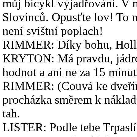
můj bicykl vyjadřování. V 
Slovinců. Opusťte lov! To n
není svištní poplach!
RIMMER: Díky bohu, Holly
KRYTON: Má pravdu, jádro 
hodnot a ani ne za 15 minut 
RIMMER: (Couvá ke dveřím
procházka směrem k náklad
tah.
LISTER: Podle tebe Trpasl