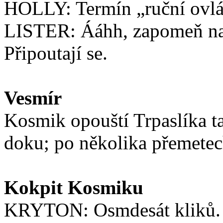
HOLLY: Termín „ruční ovlá
LISTER: Ááhh, zapomeň na
Připoutají se.
Vesmír
Kosmik opouští Trpaslíka ta
doku; po několika přemetec
Kokpit Kosmiku
KRYTON: Osmdesát kliků. 