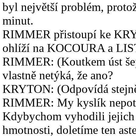
byl největší problém, proto
minut.
RIMMER přistoupí ke KRY
ohlíží na KOCOURA a LI
RIMMER: (Koutkem úst še
vlastně netýká, že ano?
KRYTON: (Odpovídá stejně
RIMMER: My kyslík nepotř
Kdybychom vyhodili jejich 
hmotnosti, doletíme ten aste