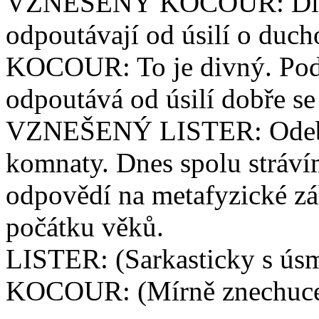
VZNEŠENÝ KOCOUR: Dle m
odpoutávají od úsilí o duch
KOCOUR: To je divný. Pod
odpoutává od úsilí dobře se 
VZNEŠENÝ LISTER: Odeber
komnaty. Dnes spolu stráví
odpovědí na metafyzické záh
počátku věků.
LISTER: (Sarkasticky s ús
KOCOUR: (Mírně znechucen