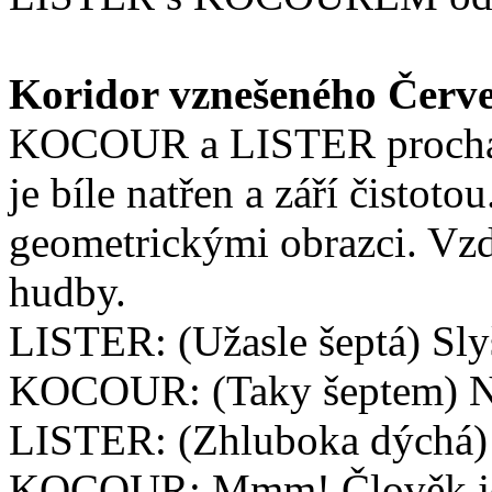
Koridor vznešeného Červe
KOCOUR a LISTER procháze
je bíle natřen a září čistot
geometrickými obrazci. Vzd
hudby.
LISTER: (Užasle šeptá) Sly
KOCOUR: (Taky šeptem) Nik
LISTER: (Zhluboka dýchá) Á
KOCOUR: Mmm! Člověk je 