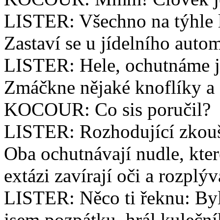
LISTER: Všechno na týhle lo
Zastaví se u jídelního auto
LISTER: Hele, ochutnáme j
Zmáčkne nějaké knoflíky a
KOCOUR: Co sis poručil?
LISTER: Rozhodující zkoušk
Oba ochutnávají nudle, kter
extázi zavírají oči a rozplýv
LISTER: Něco ti řeknu: Byl
jsem pozpátku, hrál kuleční