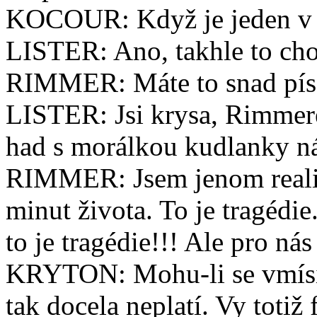
KOCOUR: Když je jeden v r
LISTER: Ano, takhle to cho
RIMMER: Máte to snad pí
LISTER: Jsi krysa, Rimmere
had s morálkou kudlanky n
RIMMER: Jsem jenom realis
minut života. To je tragéd
to je tragédie!!! Ale pro nás
KRYTON: Mohu-li se vmísit 
tak docela neplatí. Vy totiž