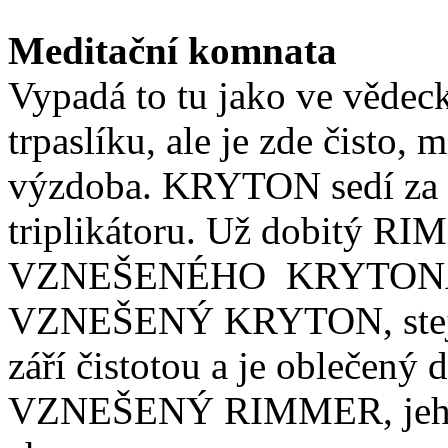
Meditační komnata
Vypadá to tu jako ve vědec
trpaslíku, ale je zde čisto,
výzdoba. KRYTON sedí za st
triplikátoru. Už dobitý R
VZNEŠENÉHO
KRYTON
VZNEŠENÝ KRYTON, stejně 
září čistotou a je oblečený d
VZNEŠENÝ RIMMER, jehož „