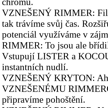
chromu.
VZNEŠENÝ RIMMER: Filozof
tak trávíme svůj čas. Rozši
potenciál využíváme v zájmu
RIMMER: To jsou ale břídi
Vstupují LISTER a KOCOU
instantních nudlí.
VZNEŠENÝ KRYTON: Ah, d
VZNEŠENÉMU RIMMEROVI)
připravíme pohoštění.