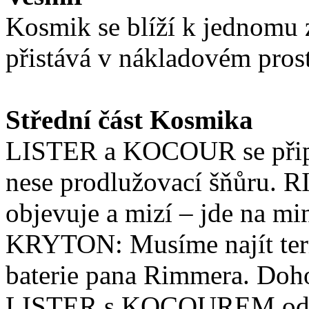
Kosmik se blíží k jednomu 
přistává v nákladovém prost
Střední část Kosmika
LISTER a KOCOUR se přip
nese prodlužovací šňůru. R
objevuje a mizí – jde na mi
KRYTON: Musíme najít ter
baterie pana Rimmera. Doh
LISTER s KOCOUREM ode