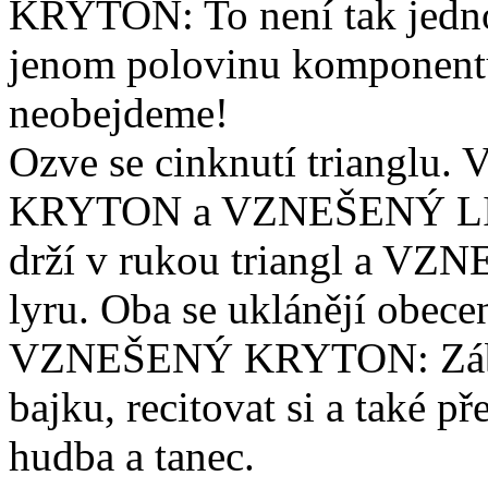
KRYTON: To není tak jednod
jenom polovinu komponentů. 
neobejdeme!
Ozve se cinknutí trianglu.
KRYTON a VZNEŠENÝ L
drží v rukou triangl a VZ
lyru. Oba se uklánějí obece
VZNEŠENÝ KRYTON: Zábava
bajku, recitovat si a také p
hudba a tanec.