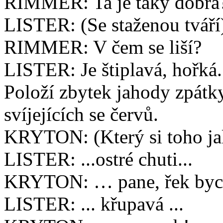
RIMMER: Ta je taky dobrá
LISTER: (Se staženou tváří)
RIMMER: V čem se liší?
LISTER: Je štiplavá, hořká.
Položí zbytek jahody zpátky
svíjejících se červů.
KRYTON: (Který si toho jako
LISTER: ...ostré chuti...
KRYTON: … pane, řek bych
LISTER: ... křupavá ...