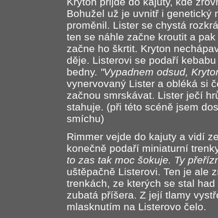
Kryton přijde do kajuty, kde zrovn
Bohužel už je uvnitř i genetický
proměnil. Lister se chystá rozkr
ten se náhle začne kroutit a pak
začne ho škrtit. Kryton nechápav
děje. Listerovi se podaří kebabu
bedny.
"Vypadnem odsud, Krytone
vynervovaný Lister a obléká si č
začnou smrskávat. Lister ječí hrů
stahuje. (při této scéně jsem do
smíchu)
Rimmer vejde do kajuty a vidí z
konečně podaří miniaturní trenk
to zas tak moc šokuje. Ty přeřízn
uštěpačně Listerovi. Ten je ale
trenkách, ze kterých se stal had
zubatá příšera. Z její tlamy vystř
mlasknutím na Listerovo čelo.