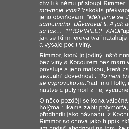
chvíli k němu přistoupí Rimmer:
mo-moje vina?"
zakoktá překvap
jeho obviňování:
"Měli jsme se 
samotného. Důvěřoval ti. A jak 
se tak…""PROVINILE?""ANO!"
úp
jak se Rimmerova tvář natahuje.
a vysaje pocit viny.
Rimmer, který je jediný ještě no
bez viny a Kocourem bez marnivo
povaluje s jeho matkou, která za
sexuální dovednosti.
"To není tv
se vyprovokovat."
radí mu Holly,
naštve a polymorf z něj vycucne
O něco později se koná válečná 
holýma rukama zabít polymorfa,
předhodit jako návnadu, z Kocour
Rimmer se chová jako hippík zk
jim podaří shodnout na tom, že 