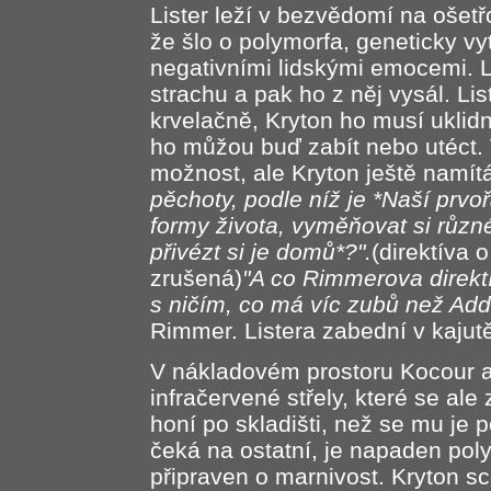
Lister leží v bezvědomí na ošetřo
že šlo o polymorfa, geneticky vyt
negativními lidskými emocemi. L
strachu a pak ho z něj vysál. Li
krvelačně, Kryton ho musí uklidn
ho můžou buď zabít nebo utéct. 
možnost, ale Kryton ještě namítá
pěchoty, podle níž je *Naší prvo
formy života, vyměňovat si různ
přivézt si je domů*?".
(direktíva 
zrušená)
"A co Rimmerova direktí
s ničím, co má víc zubů než Ad
Rimmer. Listera zabední v kajutě
V nákladovém prostoru Kocour a 
infračervené střely, které se ale
honí po skladišti, než se mu je 
čeká na ostatní, je napaden po
připraven o marnivost. Kryton 