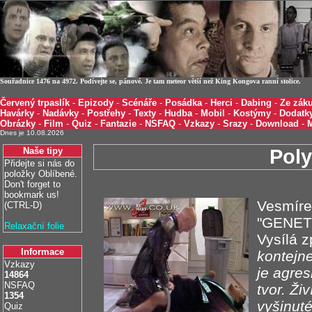
Souřadnice 1476 na 4972. Podívejte se, pánové. Je tam meteor větší než King Kongova ranní stolice.
Červený trpaslík
-
Epizody
-
Scénáře
-
Posádka
-
Herci
-
Dabing
-
Ze záku
Havárky
-
Nadávky
-
Postřehy
-
Texty
-
Hudba
-
Mobil
-
Kostýmy
-
Dodatk
Obrázky
-
Film
-
Quiz
-
Fantazie
-
NSFAQ
-
Vzkazy
-
Srazy
-
Download
-
Dnes je 10.08.2026
Naše tipy
Pol
Přidejte si nás do
položky Oblíbené.
Don't forget to
bookmark us!
Vesmírem
(CTRL-D)
"GENET
Relaxační folie
Vysílá 
Informace
kontejn
Vzkazy
je agre
14864
NSFAQ
tvor. Ži
1354
vyšinuté
Quiz