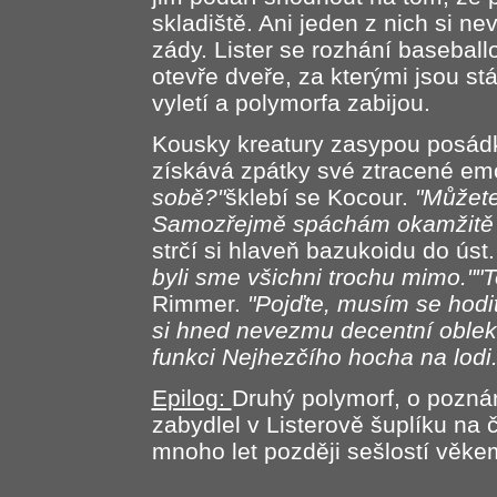
skladiště. Ani jeden z nich si ne
zády. Lister se rozhání basebal
otevře dveře, za kterými jsou stá
vyletí a polymorfa zabijou.
Kousky kreatury zasypou posádk
získává zpátky své ztracené e
sobě?"
šklebí se Kocour.
"Můžete
Samozřejmě spáchám okamžitě 
strčí si hlaveň bazukoidu do úst
byli sme všichni trochu mimo.""T
Rimmer.
"Pojďte, musím se hodit
si hned nevezmu decentní oblek
funkci Nejhezčího hocha na lodi.
Epilog:
Druhý polymorf, o poznán
zabydlel v Listerově šuplíku na č
mnoho let později sešlostí věke