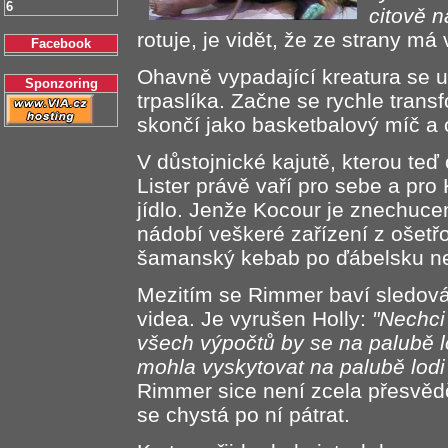
6
citově n
rotuje, je vidět, že ze strany má
Facebook
Ohavně vypadající kreatura se 
Sponzoring
trpaslíka. Začne se rychle trans
skončí jako basketbalový míč a o
V důstojnické kajutě, kterou teď
Lister právě vaří pro sebe a pro
jídlo. Jenže Kocour je znechucen
nádobí veškeré zařízení z ošetř
šamanský kebab po ďábelsku ne
Mezitím se Rimmer baví sledov
videa. Je vyrušen Holly:
"Nechci 
všech výpočtů by se na palubě l
mohla vyskytovat na palubě lodi 
Rimmer sice není zcela přesvědč
se chystá po ní pátrat.