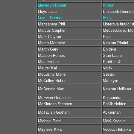
Llewellyn Robert
Kryton
Lloyd Julia
Elizabeth Bennet
Lovett Norman
Holly
Manzanera Phil
Listerova hrající 
Marcus Stephen
Medvědobijec M
Mark Clayton
Elvis
Marsh Matthew
Kapitán Platini
Martin Gary
Epidém
Masson Forbes
Stan Laurel
Masters Ian
Ptačí muž
Maurer Kai
Voják
McCarthy Marie
Sestra
McCulley Robert
McIntyre
McDonald Mac
Kapitán Hollister
McEwan Geraldine
Kassandra
McKintosh Stephen
Pašík Holden
McTavish Graham
Ackerman
Michael Perri
Malý Kocour
Mirylees Kika
Vedoucí lékařka