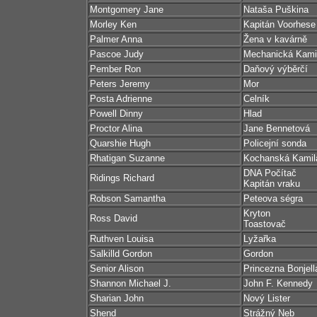
Montgomery Jane
Nataša Puškina
Morley Ken
Kapitán Voorhese
Palmer Anna
Žena v kavárně
Pascoe Judy
Mechanická Kami
Pember Ron
Daňový výběrčí
Peters Jeremy
Mor
Posta Adrienne
Celník
Powell Dinny
Hlad
Proctor Alina
Jane Bennetová
Quarshie Hugh
Policejní sonda
Rhatigan Suzanne
Kochanská Kamil
DNA Počítač
Ridings Richard
Kapitán vraku
Robson Samantha
Peteova ségra
Kryton
Ross David
Toastovač
Ruthven Louisa
Lyžařka
Salkilld Gordon
Gordon
Senior Alison
Princezna Bonjell
Shannon Michael J.
John F. Kennedy
Sharian John
Nový Lister
Shend
Strážný Neb