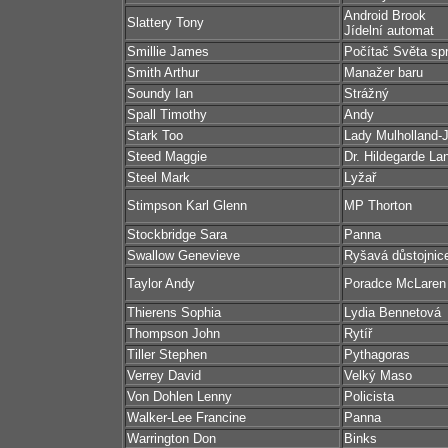
Android Brook
Slattery Tony
Jídelní automat
Smillie James
Počítač Světa spr
Smith Arthur
Manažer baru
Soundy Ian
Strážný
Spall Timothy
Andy
Stark Too
Lady Mulholland-
Steed Maggie
Dr. Hildegarde L
Steel Mark
Lyžař
Stimpson Karl Glenn
MP Thorton
Stockbridge Sara
Panna
Swallow Genevieve
Ryšavá důstojnic
Taylor Andy
Poradce McLaren
Thierens Sophia
Lydia Bennetová
Thompson John
Rytíř
Tiller Stephen
Pythagoras
Verrey David
Velký Maso
Von Dohlen Lenny
Policista
Walker-Lee Francine
Panna
Warrington Don
Binks