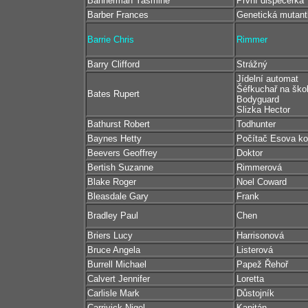
Bannerman Yasmine
První dispečerka
Barber Frances
Genetická mutant
Barrie Chris
Rimmer
Barry Clifford
Strážný
Jídelní automat
Šéfkuchař na ško
Bates Rupert
Bodyguard
Slizka Hector
Bathurst Robert
Todhunter
Baynes Hetty
Počítač Esova ko
Beevers Geoffrey
Doktor
Bertish Suzanne
Rimmerová
Blake Roger
Noel Coward
Bleasdale Gary
Frank
Bradley Paul
Chen
Briers Lucy
Harrisonová
Bruce Angela
Listerová
Burrell Michael
Papež Řehoř
Calvert Jennifer
Loretta
Carlisle Mark
Důstojník
Carrivick Nigel
Kapitán