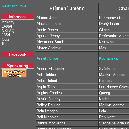
Relaxační folie
Příjmení, Jméno
Char
Informace
Abineri John
Rimmerův otec
Vzkazy
Abraham Jake
Druhý Lister
14864
Addie Robert
Gilbert
NSFAQ
1354
Agutter Jenny
Profesorka Mame
Quiz
Alexander Sarah
Královna
6
Alston Andrew
Mex
Facebook
Annett Chloe
Kochanská
Sponzoring
Anson Elizabeth
Svůdnice
Ash Debbie
Marilyn Monroe
Ashe Robert
Policista
Aspin Toby
Lee Harvey Oswa
Augins Charles
Queeg
Austin Jeremy
Kadet
Bailey Pauline
Marilyn Monroe
Bain Imogen
Lola
Ball Nicholas
Replikant
Banks Morwenna
Slečna na videu 