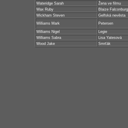
Wateridge Sarah
Žena ve filmu
Wax Ruby
Blaize Falconbur
Wickham Steven
Gelfská nevěsta
Williams Mark
Petersen
Williams Nigel
Legie
Williams Sabra
Lisa Yatesová
Wood Jake
Smrťák