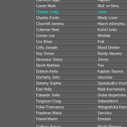
Caven Mark
Muž ve filmu
Charles Craig
Lister
Charles Emile
Mladý Lister
Churchill Jemma
Hlavní inženýrka
Coleman Noel
Kočičí kněz
Cornes Lee
Mindrák
Cox Brian
Král
Crilly Joseph
Blood Drinker
Day Simon
Randy Navarro
Deveraux Steve
Jimmy
Devitt Mathew
Pes
Dobson Anita
Kapitán Tauová
Docherty John
Inkvizitor
Doherty Sophie
Spolubydlící Koc
Earl Holly
Malá Kochanská
Edwards Jeillo
Druhá dispečerka
Ferguson Craig
Sebevědomí
Folan Francesca
Holografická Kami
Friedman Maria
Servírka
Friend Martin
Einstein
Gaffney Simon
Mladý Rimmer