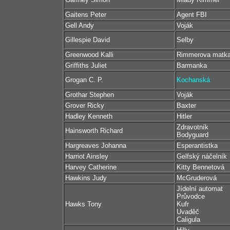
Gaitens Peter
Agent FBI
Gell Andy
Voják
Gillespie David
Selby
Greenwood Kalli
Rimmerova matk
Griffiths Juliet
Barmanka
Grogan C. P.
Kochanská
Grothar Stephen
Voják
Grover Ricky
Baxter
Hadley Kenneth
Hitler
Zdravotník
Hainsworth Richard
Bodyguard
Hargreaves Johanna
Esperantistka
Harriot Ainsley
Gelfský náčelník
Harvey Catherine
Kitty Bennetová
Hawkins Judy
McGruderová
Jídelní automat
Průvodce
Hawks Tony
Kufr
Uvaděč
Caligula