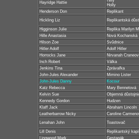
Hilly
Hayridge Hattie
Holly
Henderson Don
Replikant
Hickling Liz
Replikantská důst
Higginson Julie
Replika Marilyn 
Hille Anastasia
Nová Kochanská
Hilson Zoe
Svůdnice
Hitler Adolf
Adolf Hitler
Horrocks Jane
Nirvanah Craneov
Inch Robert
Válka
Jenkins Tina
Zprávařka
John-Jules Alexander
Mimino Lister
John-Jules Danny
Kocour
Katz Rebecca
Mary Bennetová
Kelvin Sue
Objemná důstojni
Kennedy Gordon
Hudzen
Klaff Jack
Abraham Lincoln
Leatherbarrow Nicky
Caroline Carmeno
Lenahan John
Toastovač
Lill Denis
Replikantský kapi
Lingwood Mark
Gestapák