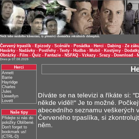
Nech toho mrzkého kňourání, ty plesnivý chomáčku rektálních chloupků.
Červený trpaslík
-
Epizody
-
Scénáře
-
Posádka
-
Herci
-
Dabing
-
Ze záku
Havárky
-
Nadávky
-
Postřehy
-
Texty
-
Hudba
-
Mobil
-
Kostýmy
-
Dodatk
Obrázky
-
Film
-
Quiz
-
Fantazie
-
NSFAQ
-
Vzkazy
-
Srazy
-
Download
-
Dnes je 07.08.2026
Herci
He
Annett
Barrie
Hayridge
Charles
Jules
Díváte se na televizi a říkáte si: 
Llewellyn
Lovett
někde viděl!" Je to možné. Počkejt
abecedního seznamu veškerých v t
Naše tipy
Červeného trpaslíka, si zkontroluj
Přidejte si nás do
položky Oblíbené.
něm.
Don't forget to
bookmark us!
(CTRL-D)