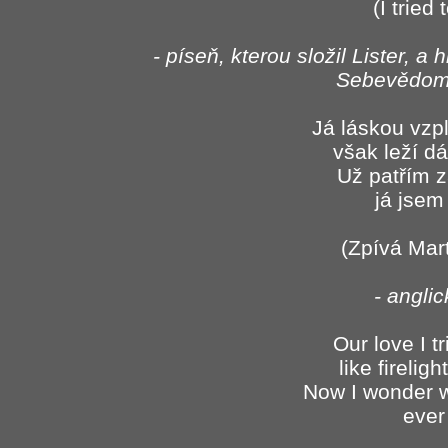
(I tried 
- píseň, kterou složil Lister, a 
Sebevědomí
Já láskou vzpl
však leží d
Už patřím z
já jsem
(Zpívá Mar
- angli
Our love I tr
like fireligh
Now I wonder w
ever