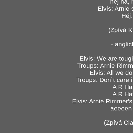
hej há, 
Elvis: Arnie
Héj.
(Zpívá K
- angli
Elvis: We are tou
Troups: Arnie Rimm
Elvis: All we do
Troups: Don`t care 
A R Ha
A R Ha
Elvis: Arnie Rimmer
aeeeen
(Zpívá Cl