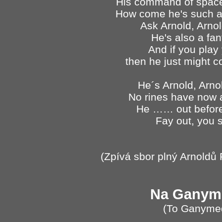
His command of space 
How come he's such a
Ask Arnold, Arno
He's also a fa
And if you play 
then he just might c
He´s Arnold, Arno
No rines have now 
He …… out before
Fay out, you 
(Zpívá sbor plný Arnoldů
Na Ganyme
(To Ganymed