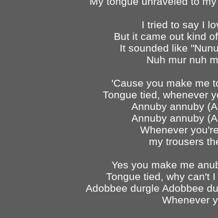
My tongue unraveled to my k
I tried to say I 
But it came out kind of
It sounded like "Nunu
Nuh mur nuh mu
'Cause you make me to
Tongue tied, whenever y
Annuby annuby (A
Annuby annuby (A
Whenever you're 
my trousers th
Yes you make me anub
Tongue tied, why can't I 
Adobbee durgle Adobbee durg
Whenever y