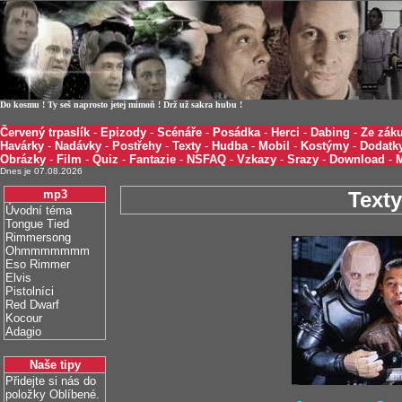
Do kosmu ! Ty seš naprosto jetej mimoň ! Drž už sakra hubu !
Červený trpaslík
-
Epizody
-
Scénáře
-
Posádka
-
Herci
-
Dabing
-
Ze záku
Havárky
-
Nadávky
-
Postřehy
-
Texty
-
Hudba
-
Mobil
-
Kostýmy
-
Dodatk
Obrázky
-
Film
-
Quiz
-
Fantazie
-
NSFAQ
-
Vzkazy
-
Srazy
-
Download
-
Dnes je 07.08.2026
mp3
Texty
Úvodní téma
Tongue Tied
Rimmersong
Ohmmmmmmm
Eso Rimmer
Elvis
Pistolníci
Red Dwarf
Kocour
Adagio
Naše tipy
Přidejte si nás do
položky Oblíbené.