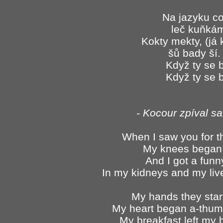
Na jazyku c
leč kuňká
Kokty mekty, (já
šů bady ší.
Když ty se bl
Když ty se bl
- Kocour zpíval s
When I saw you for the
My knees began t
And I got a funny
In my kidneys and my liv
My hands they start
My heart began a-thu
My breakfast left my