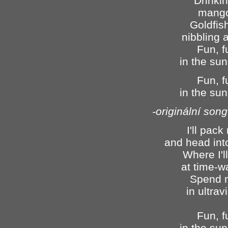
Drinkin
mango
Goldfis
nibbling 
Fun, f
in the sun
Fun, f
in the sun
-originální song
I'll pac
and head int
Where I'l
at time-w
Spend 
in ultrav
Fun, f
in the sun