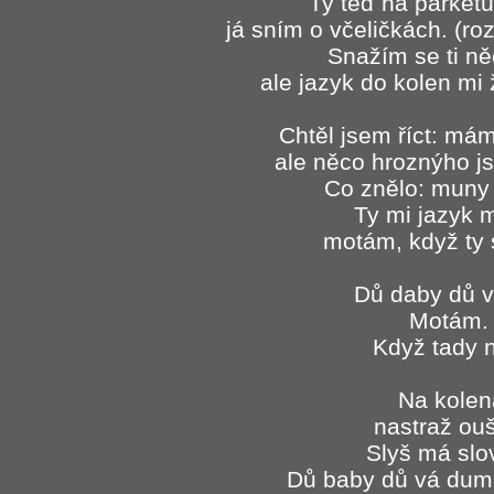
Ty teď na parketu
já sním o včeličkách. (r
Snažím se ti něco
ale jazyk do kolen mi 
Chtěl jsem říct: mám
ale něco hroznýho j
Co znělo: muny 
Ty mi jazyk 
motám, když ty 
Dů daby dů ví
Motám.
Když tady 
Na kolen
nastraž ouš
Slyš má slo
Dů baby dů vá dumá