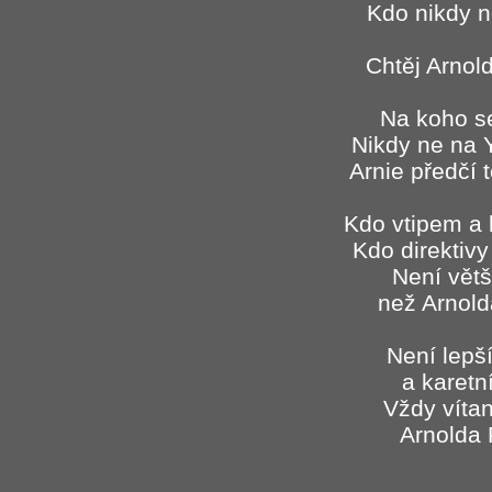
Kdo nikdy 
Chtěj Arnol
Na koho s
Nikdy ne na 
Arnie předčí 
Kdo vtipem a 
Kdo direktivy
Není větš
než Arnol
Není lepš
a karetn
Vždy víta
Arnolda