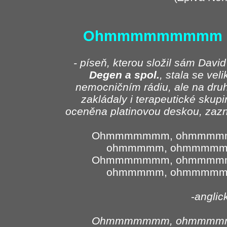
Ohmmmmmmmmm (
- píseň, kterou složil sám David
Degen a spol.
, stala se vel
nemocničním rádiu, ale na druh
zakládaly i terapeutické skupi
oceněna platinovou deskou, zazně
Ohmmmmmmm, ohmmmm
ohmmmmm, ohmmmm
Ohmmmmmmm, ohmmmm
ohmmmmm, ohmmmm
-
anglic
Ohmmmmmmm, ohmmmm