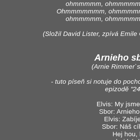
ohmmmmm, ohmmmm
Ohmmmmmmm, ohmmmm
ohmmmmm, ohmmmm
(Složil David Lister, zpívá Emil
Arnieho s
(Arnie Rimmer`
- tuto píseň si notuje do po
epizodě "24
Elvis: My jsme
Sbor: Arnieh
Elvis: Zabíje
Sbor: Náš cíl
Hej hou, 