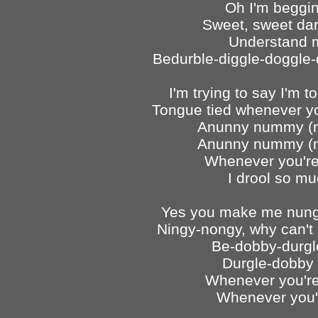
Oh I'm beggi
Sweet, sweet darl
Understand 
Bedurble-diggle-doggle
I'm trying to say I'm t
Tongue tied whenever y
Anunny nummy 
Anunny nummy 
Whenever you're 
I drool so mu
Yes you make me nung
Ningy-nongy, why can't I 
Be-dobby-durgl
Durgle-dobby 
Whenever you're
Whenever you'