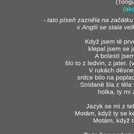
(Tongu
(ak
-
tato píseň zazněla na začátku 
v Anglii se stala v
Když jsem tě prvn
klepal jsem se ja
A bolestí jsem 
šlo to z ledvin, z jater.
V rukách děsnej 
srdce bilo na popla
Snídaně šla z těla 
holka, ty mi
Jazyk se mi z t
Motám, když ty se k
Motám, když 