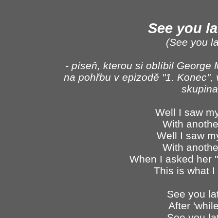
See you la
(See you la
- píseň, kterou si oblíbil George M
na pohřbu v epizodě "1. Konec", v
skupin
Well I saw my
With anothe
Well I saw m
With anothe
When I asked her "
This is what I
See you lat
After 'whil
See you lat