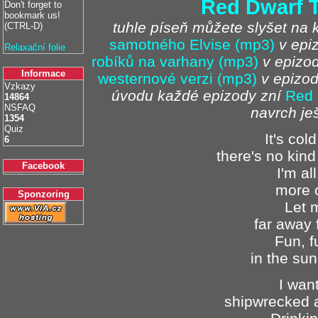
Red Dwarf 
Don't forget to
bookmark us!
tuhle píseň můžete slyšet na 
(CTRL-D)
samotného Elvise (mp3)
v epiz
Relaxační folie
robíků na varhany (mp3)
v epizo
Informace
westernové verzi (mp3)
v epizod
Vzkazy
úvodu každé epizody zní
Red 
14864
NSFAQ
navrch je
1354
Quiz
It's col
6
there's no kin
Facebook
I'm al
more o
Sponzoring
Let m
far away 
Fun, f
in the sun
I want
shipwrecked 