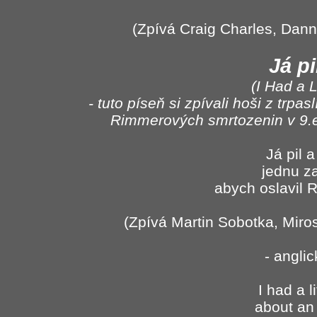
(Zpívá Craig Charles, Dann
Já pi
(I Had a L
- tuto píseň si zpívali hoši z trp
Rimmerových smrtozenin v 9.e
Já pil a 
jednu z
abych oslavil 
(Zpívá Martin Sobotka, Miro
- angli
I had a li
about an