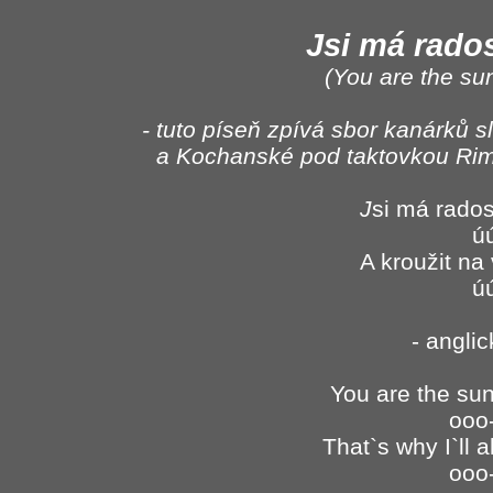
Jsi má rados
(You are the sun
- tuto píseň zpívá sbor kanárků s
a Kochanské pod taktovkou Rim
J
si má rados
ú
A kroužit na
ú
- angli
You are the sun
ooo
That`s why I`ll 
ooo