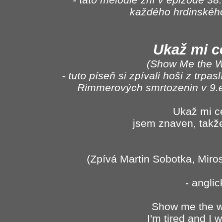
každého hrdinskéh
Ukaž mi 
(Show Me the 
- tuto píseň si zpívali hoši z trp
Rimmerových smrtozenin v 9.e
Ukaž mi c
jsem znaven, takž
(Zpívá Martin Sobotka, Miro
- angli
Show me the w
I'm tired and I 