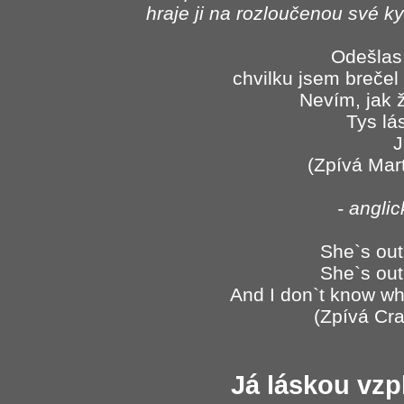
hraje ji na rozloučenou své ky
Odešlas 
chvilku jsem brečel
Nevím, jak ž
Tys lá
J
(Zpívá Mar
- angli
She`s out 
She`s out 
And I don`t know whe
(Zpívá Cra
Já láskou vzp