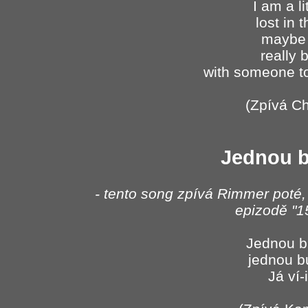
I am a li
lost in 
maybe 
really 
with someone t
(Zpívá Ch
Jednou 
- tento song zpívá Rimmer poté, 
epizodě "1
Jednou b
jednou b
Já ví-i