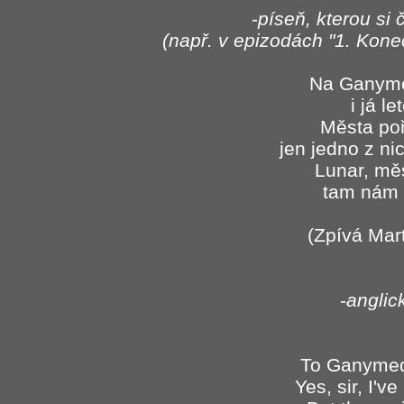
-
píseň, kterou si 
(např. v epizodách "1. Kone
Na Ganyme
i já le
Města poř
jen jedno z ni
Lunar, mě
tam nám 
(Zpívá Mar
-
anglic
To Ganymed
Yes, sir, I'v