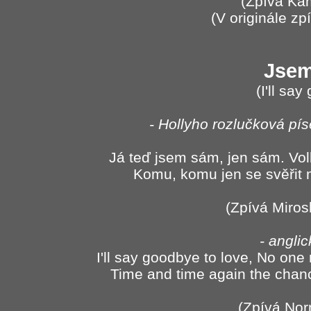
(Zpívá Kam
(V originále zp
Jse
(I'll sa
- Hollyho rozlučková pí
Já teď jsem sám, jen sám. Volb
Komu, komu jen se svěři
(Zpívá Miros
- angli
I'll say goodbye to love, No one r
Time and time again the chanc
(Zpívá Nor