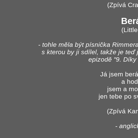
(Zpívá Cra
Ber
(Littl
- tohle měla být písnička Rimmera
s kterou by ji sdílel, takže je teď
epizodě "9. Díky
Já jsem berá
a hod
jsem a mo
jen tebe po 
(Zpívá Kam
- angli