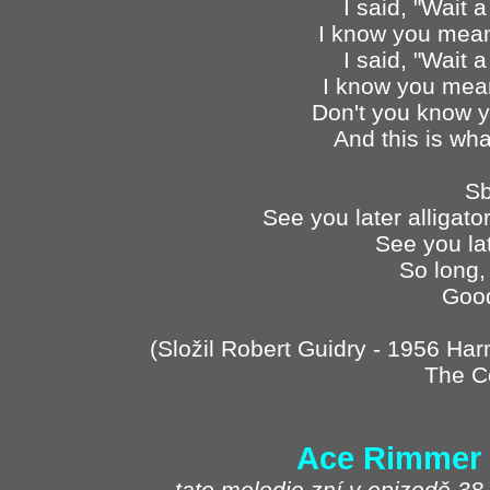
I said, "Wait a
I know you mean't
I said, "Wait a
I know you mean't
Don't you know y
And this is wha
Sb
See you later alligator
See you lat
So long, 
Goo
(Složil Robert Guidry - 1956 Har
The C
Ace Rimmer
- tato melodie zní v epizodě 38