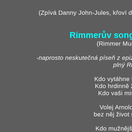
(Zpívá Danny John-Jules, křoví dě
Rimmerův song
(Rimmer Mu
-
naprosto neskutečná píseň z epiz
plný 
Kdo vytáhne 
Kdo hrdinně 
Kdo vaši mi
Volej Arno
bez něj živo
Kdo mužnější