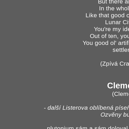
But there a
In the who
Like that good ol
Lunar Ci
You're my id
Out of ten, yo
You good ol' artif
settle
(Zpívá Cra
Clem
(Clem
- další Listerova oblíbená píse
Ozvěny bu
...plutonium sám a sám doloval