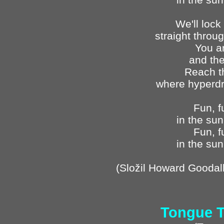
We'll lock
straight throu
You a
and the
Reach t
where hyperdr
Fun, f
in the sun
Fun, f
in the sun
(Složil Howard Goodall
Tongue T