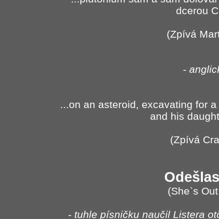
dcerou C
(Zpívá Mar
- angli
...on an asteroid, excavating for 
and his daught
(Zpívá Cra
Odešlas
(She`s Out
- tuhle písničku naučil Listera o