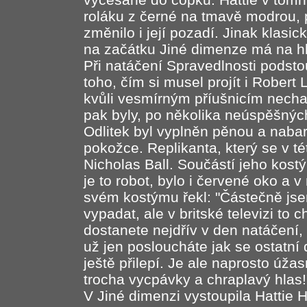
roláku z černé na tmavě modrou, 
změnilo i její pozadí. Jinak klasi
na začátku Jiné dimenze má na h
Při natáčení Spravedlnosti podsto
toho, čím si musel projít i Robert 
kvůli vesmírným příušnicím nechat 
pak byly, po několika neúspěšnýc
Odlitek byl vyplněn pěnou a nabar
pokožce. Replikanta, který se v tét
Nicholas Ball. Součástí jeho kost
je to robot, bylo i červené oko a 
svém kostýmu řekl: "Částečně jse
vypadat, ale v britské televizi to 
dostanete nejdřív v den natáčení,
už jen posloucháte jak se ostatní
ještě přilepí. Je ale naprosto úža
trocha vycpávky a chraplavý hlas!
V Jiné dimenzi vystoupila Hattie 