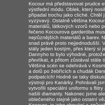
Kocour má představovat prudce e
výstřední módu. Oblek, který nosil 
připadal trochu jako cliché. Chtěl
vyzývavý. Ostatně většina Kocouro
materiálů, látkových vzorů nebo p
řečeno Kocourova garderóba musí
nejrůznějších materiálů a barev.
snad právě proto nejjednodušší. V 
stály jeden kostým, přes který si j
Dannyho to bylo výhodné, protože
převlíkat, a přitom zůstával stále
Většina scén se odehrává v Kosmi
a dolů po žebřících a chudák Dan
podpatcích! Hodně se taky diskut
výstroji pro Kanárky. Pohrávali 
vytvořili speciální uniformu s fli
našili diamanty. Nakonec jsme al
oblečeného stejně jako ostatní vě
Kocoura, je jeho chování a způsob