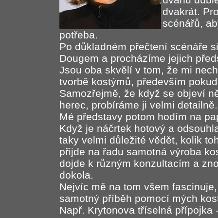
dvakrát. Pr
scénářů, ab
potřeba.
Po důkladném přečtení scénáře s
Dougem a procházíme jejich před
Jsou oba skvělí v tom, že mi nech
tvorbě kostýmů, především pokud 
Samozřejmě, že když se objeví n
herec, probíráme ji velmi detailně.
Mé představy potom hodím na papí
Když je náčrtek hotový a odsouhl
taky velmi důležité vědět, kolik t
přijde na řadu samotná výroba ko
dojde k různým konzultacím a zno
dokola.
Nejvíc mě na tom všem fascinuje,
samotný příběh pomocí mých kost
Např. Krytonova tříselná přípojka 