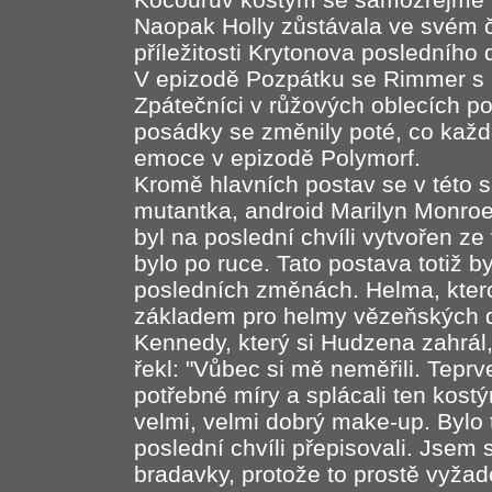
Naopak Holly zůstávala ve svém 
příležitosti Krytonova posledního d
V epizodě Pozpátku se Rimmer s K
Zpátečníci v růžových oblecích pok
posádky se změnily poté, co kaž
emoce v epizodě Polymorf.
Kromě hlavních postav se v této s
mutantka, android Marilyn Monro
byl na poslední chvíli vytvořen 
bylo po ruce. Tato postava totiž b
posledních změnách. Helma, kter
základem pro helmy vězeňských d
Kennedy, který si Hudzena zahrál
řekl: "Vůbec si mě neměřili. Teprv
potřebné míry a splácali ten kost
velmi, velmi dobrý make-up. Bylo 
poslední chvíli přepisovali. Jsem si
bradavky, protože to prostě vyžad