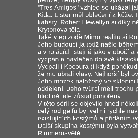
"Tres Amigos" vzhled se ukázal ja
Kida. Lister měl oblečení z kůže
kabáty. Robert Llewellyn si díky
Krytonova těla.
Také v epizodě Mimo realitu si Rob
Jeho budoucí já totiž našlo během
a v rolácích stejně jako v obočí 
vycpán a navlečen do své klasick
Vycpali i Kocoura (i když poněkud 
že mu ubrali vlasy. Nejhorší byl 
Jeho mozek naložený ve sklenici 
oddělení. Jeho tvůrci měli trochu 
hladině, ale zůstal ponořený...
V této sérii se objevilo hned něk
celý rod gelfů byl velmi rychle na
existujících kostýmů a přidáním v
Další skupina kostýmů byla vytvoř
Rimmerosvětě.