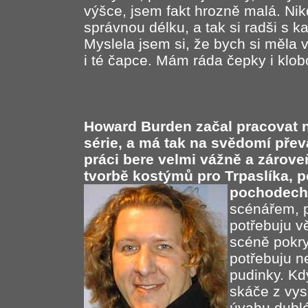
výšce, jsem fakt hrozně malá. Nik
správnou délku, a tak si radši s k
Myslela jsem si, že bych si měla 
i té čapce. Mám ráda čepky i klob
Howard Burden začal pracovat n
série, a má tak na svědomí pře
práci bere velmi vážně a zárove
tvorbě kostýmů pro Trpaslíka, 
pochodech,
scénářem, p
potřebuju vě
scéně pokry
potřebuju ne
pudinky. Kd
skáče z vys
úvahu dublé