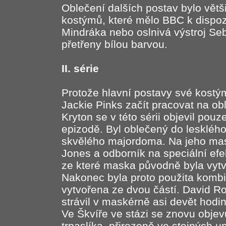
Oblečení dalších postav bylo vět
kostýmů, které mělo BBC k dispozi
Mindráka nebo oslnivá výstroj Se
přetřeny bílou barvou.
II. série
Protože hlavní postavy své kostým
Jackie Pinks začít pracovat na obl
Kryton se v této sérii objevil pou
epizodě. Byl oblečený do lesklého
skvělého majordoma. Na jeho mas
Jones a odborník na speciální efe
ze které maska původně byla vytv
Nakonec byla proto použita komb
vytvořena ze dvou částí. David Ros
strávil v maskérně asi devět hodin
Ve Škvíře ve stázi se znovu obje
trpaslíka, přirozeně ve stejných u