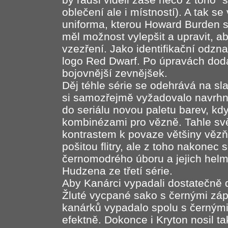
oblečení ale i místností). A tak s
uniforma, kterou Howard Burden si
měl možnost vylepšit a upravit, ab
vzezření. Jako identifikační odzn
logo Red Dwarf. Po úpravách dodá
bojovnější zevnějšek.
Děj téhle série se odehrává na sl
si samozřejmě vyžadovalo navrhn
do seriálu novou paletu barev, kdy
kombinézami pro vězně. Tahle svět
kontrastem k povaze většiny vězň
pošitou flitry, ale z toho nakonec 
černomodrého úboru a jejich helmy
Hudzena ze třetí série.
Aby Kanárci vypadali dostatečně d
Žluté vycpané sako s černými zá
kanárků vypadalo spolu s černými
efektně. Dokonce i Kryton nosil ta