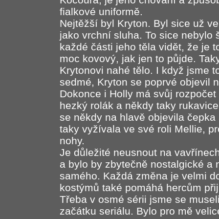
fialkové uniformě.
Nejtěžší byl Kryton. Byl sice už ve
jako vrchní sluha. To sice nebylo š
každé části jeho těla vidět, že je 
moc kovový, jak jen to půjde. Taky
Krytonovi nahé tělo. I když jsme to 
sedmé, Kryton se poprvé objevil n
Dokonce i Holly má svůj rozpočet
hezký rolák a někdy taky rukavice,
se někdy na hlavě objevila čepka a
taky vyžívala ve své roli Mellie, 
nohy.
Je důležité neusnout na vavřínech.
a bylo by zbytečně nostalgické a 
samého. Každá změna je velmi dob
kostýmů také pomáhá hercům přijím
Třeba v osmé sérii jsme se museli
začátku seriálu. Bylo pro mě velice