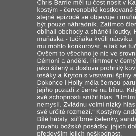
Chris Barrie měl tu čest nosit v
kostým - červenobílé kostkované 
stejné epizodě se objevuje i maň
být pouze náhradník. Zatímco čl
obíhali obchody a sháněli loutky,
maňáska - tučňáka kvůli nácviku.
mu mohlo konkurovat, a tak se tučň
Ovšem to všechno je nic ve srovná
Démoni a andělé. Rimmer v černý
jako šílený a doslova prohnilý ko
tesáky a Kryton s vrstvami špíny 
Dokonce i Holly měla černou paru
jejího pozadí z černé na bílou. Kd
své schopnosti snížit hlas. "Umím 
nemyslí. Zvládnu velmi nízký hla
své určité rozmezí." Kostýmy and
Bílé hábity, stříbrné čelenky, san
povahu božské posádky, jejich dob
především jejich neškodnost.