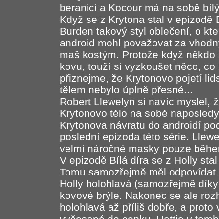
beranici a Kocour má na sobě bíl
Když se z Krytona stal v epizodě 
Burden takový styl oblečení, o kte
android mohl považovat za vhodný
maš kostým. Protože když někdo 
kovu, touží si vyzkoušet něco, co 
přiznejme, že Krytonovo pojetí li
tělem nebylo úplně přesné...
Robert Llewelyn si navíc myslel, 
Krytonovo tělo na sobě naposledy.
Krytonova návratu do androidí po
poslední epizoda této série. Llew
velmi náročné masky pouze běhe
V epizodě Bílá díra se z Holly stal
Tomu samozřejmě měl odpovídat i 
Holly holohlavá (samozřejmě díky
kovové brýle. Nakonec se ale roz
holohlavá až příliš dobře, a prot
vyčesané do copku. Hattie v tomhl