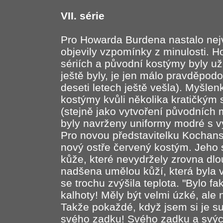
VII. série
Pro Howarda Burdena nastalo nejv
objevily vzpomínky z minulosti. 
sériích a původní kostýmy byly už
ještě byly, je jen málo pravděpod
deseti letech ještě vešla). Myšlen
kostýmy kvůli několika kratičkým
(stejně jako vytvoření původních 
byly navrženy uniformy modré s 
Pro novou představitelku Kochans
nový ostře červený kostým. Jeho s
kůže, které nevydržely zrovna dlo
nadšena umělou kůží, která byla
se trochu zvýšila teplota. "Bylo fa
kalhoty! Měly být velmi úzké, ale
Takže pokaždé, když jsem si je su
svého zadku! Svého zadku a svých 