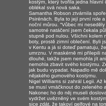
kostým, který tvořila jedna hlavní 
oblékal svá nová saka.
Samantha Robson ztvárnila spoře
Psirénách. Byla to její první role 
noční můrou. "Vůbec mi neseděly b
samotné natáčení jsem čekala půl 
stupně pod nulou. Všichni kolem m
boty, prostě zimní oblečení. Byli
v Kentu a já si doteď pamatuju, že
umrznu. V maskérně mi přilepili n
dlouhé, takže jsem nemohla jít an
nemohla zbavit svého kostýmu. Z
jak budu vypadat. Napadlo mě do
nějakého gumového kostýmu.
Nigel Williams si zahrál Legii. Až k
se musí vmáčknout do zeleného a 
Nakonec ho do něj museli doslova
vydržet uvězněný ve svém kostým
sice zdát, že takoví gelfové na 