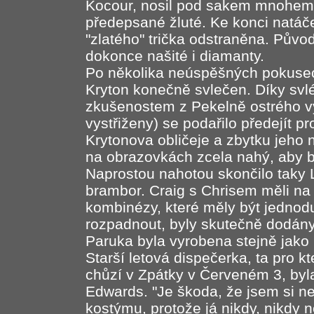
Kocour, nosil pod sakem mnohem r
předepsané žluté. Ke konci natáčen
"zlatého" trička odstraněna. Půvo
dokonce našité i diamanty.
Po několika neúspěšných pokusech
Kryton konečně svlečen. Díky svl
zkušenostem z Pekelně ostrého v
vystřiženy) se podařilo předejít
Krytonova obličeje a zbytku jeho n
na obrazovkách zcela nahý, aby by
Naprostou nahotou skončilo taky 
brambor. Craig s Chrisem měli na
kombinézy, které měly být jednod
rozpadnout, byly skutečně dodány
Paruka byla vyrobena stejně jako 
Starší letová dispečerka, ta pro k
chůzí v Zpátky v Červeném 3, byla
Edwards. "Je škoda, že jsem si n
kostýmu, protože já nikdy, nikdy 