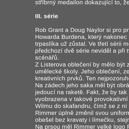
stříbrný medailon dokazující to, že
III. série
Rob Grant a Doug Naylor si pro prá
Howarda Burdena, který nakonec
trpaslíka už zůstal. Ve třetí sérii
předchozí dvě série neviděl a při
scénářů.
Z Listerova oblečení by mělo být 
umělecké školy. Jeho oblečení, 
kreativních prvků. Ten nejpozoruh
Na zádech jeho saka měl být obr
jedoucí na raketě. Fakt, že by ta
vyobrazena v takové provokativní
Wilmu do skafandru, čímž se z ní 
Rimmer úplně změnil svou uniform
obešel bez kravaty i límečku, stej
Na prsou měl Rimmer velké logo R