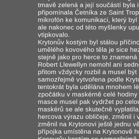
tmavě zelená a její součástí byla i
připomínala Četníka ze Saint Tro
mikrofón ke komunikaci, který by
ale nakonec od této myšlenky upus
vtipkovalo.
Krytonův kostým byl stálou příčin
umělého kovového těla je sice he
stejně jako pro herce to znamená 
Robert Llewellyn nemohl ani sedno
přitom vždycky rozbil a musel být
samozřejmě vytvořena podle Kryto
tentokrát byla udělána mnohem lép
zpočátku v maskérně celé hodiny
masce musel pak vydržet po celo
maskérů se ale skutečně vyplatil
hercova výrazu obličeje, změnil 
změnil na Krytonovi ještě jednu v
přípojka umístěna na Krytonově h
Kocourův kostým se samozřejmě 