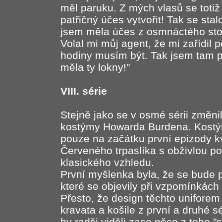
měl paruku. Z mých vlasů se toti
patřičný účes vytvořit! Tak se sta
jsem měla účes z osmnáctého stol
Volal mi můj agent, že mi zařídil 
hodiny musím být. Tak jsem tam př
měla ty lokny!"
VIII. série
Stejně jako se v osmé sérii změnil
kostýmy Howarda Burdena. Kostým
pouze na začátku první epizody kv
Červeného trpaslíka s obživlou p
klasického vzhledu.
První myšlenka byla, že se bude 
které se objevily při vzpomínkách 
Přesto, že design těchto uniforem 
kravata a košile z první a druhé s
by radši viděli zase něco z toho "s