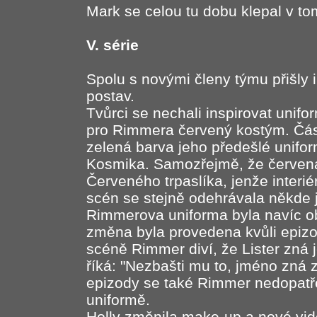
Mark se celou tu dobu klepal v t
V. série
Spolu s novými členy týmu přišly
postav.
Tvůrci se nechali inspirovat unifo
pro Rimmera červený kostým. Část
zelená barva jeho předešlé unifor
Kosmika. Samozřejmě, že červená
Červeného trpaslíka, jenže interié
scén se stejně odehrávala někde j
Rimmerova uniforma byla navíc o
změna byla provedena kvůli epizod
scéně Rimmer diví, že Lister zná
říká: "Nezbašti mu to, jméno zná 
epizody se také Rimmer nedopatře
uniformě.
Holly změnila make-up a nové vide