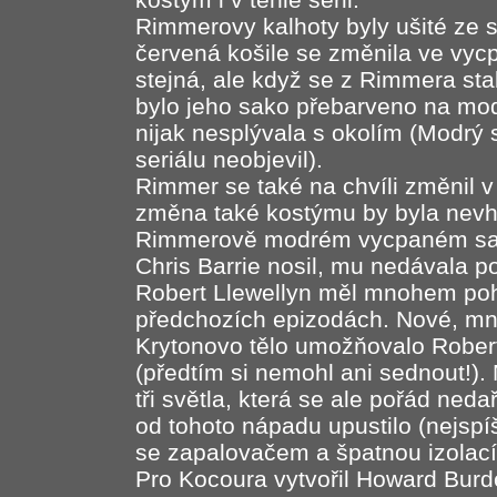
Rimmerovy kalhoty byly ušité ze 
červená košile se změnila ve vyc
stejná, ale když se z Rimmera stal
bylo jeho sako přebarveno na modr
nijak nesplývala s okolím (Modrý sk
seriálu neobjevil).
Rimmer se také na chvíli změnil 
změna také kostýmu by byla nevho
Rimmerově modrém vycpaném saku
Chris Barrie nosil, mu nedávala po
Robert Llewellyn měl mnohem poh
předchozích epizodách. Nové, mn
Krytonovo tělo umožňovalo Robe
(předtím si nemohl ani sednout!)
tři světla, která se ale pořád ned
od tohoto nápadu upustilo (nejspí
se zapalovačem a špatnou izolací z
Pro Kocoura vytvořil Howard Burde