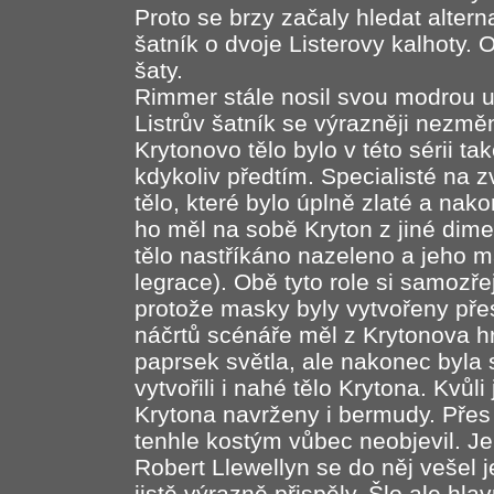
Proto se brzy začaly hledat altern
šatník o dvoje Listerovy kalhoty. 
šaty.
Rimmer stále nosil svou modrou u
Listrův šatník se výrazněji nezměni
Krytonovo tělo bylo v této sérii ta
kdykoliv předtím. Specialisté na zv
tělo, které bylo úplně zlaté a nak
ho měl na sobě Kryton z jiné dim
tělo nastříkáno nazeleno a jeho m
legrace). Obě tyto role si samozř
protože masky byly vytvořeny přes
náčrtů scénáře měl z Krytonova h
paprsek světla, ale nakonec byla
vytvořili i nahé tělo Krytona. Kvůli
Krytona navrženy i bermudy. Pře
tenhle kostým vůbec neobjevil. Jeh
Robert Llewellyn se do něj vešel
jistě výrazně přispěly. Šlo ale hla