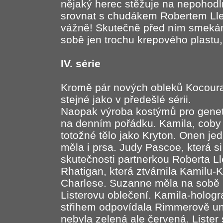
nějaký herec stěžuje na nepohodl
srovnat s chudákem Robertem Lle
vážně! Skutečně před ním smeká
sobě jen trochu krepového plastu,
IV. série
Kromě pár nových obleků Kocoura
stejné jako v předešlé sérii.
Naopak výroba kostýmů pro geneti
na denním pořádku. Kamila, coby 
totožné tělo jako Kryton. Onen jed
měla i prsa. Judy Pascoe, která si
skutečnosti partnerkou Roberta L
Rhatigan, která ztvárnila Kamilu-
Charlese. Suzanne měla na sobě 
Listerovu oblečení. Kamila-hologr
střihem odpovídala Rimmerově unif
nebyla zelená ale červená. Lister