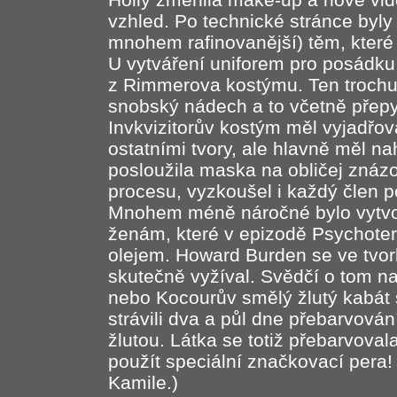
vzhled. Po technické stránce byly
mnohem rafinovanější) těm, které s
U vytváření uniforem pro posádk
z Rimmerova kostýmu. Ten trochu 
snobský nádech a to včetně přep
Invkvizitorův kostým měl vyjadřov
ostatními tvory, ale hlavně měl n
posloužila maska na obličej znázor
procesu, vyzkoušel i každý člen 
Mnohem méně náročné bylo vytvo
ženám, které v epizodě Psychoter
olejem. Howard Burden se ve tvor
skutečně vyžíval. Svědčí o tom n
nebo Kocourův smělý žlutý kabát s
strávili dva a půl dne přebarvován
žlutou. Látka se totiž přebarvoval
použít speciální značkovací pera! 
Kamile.)