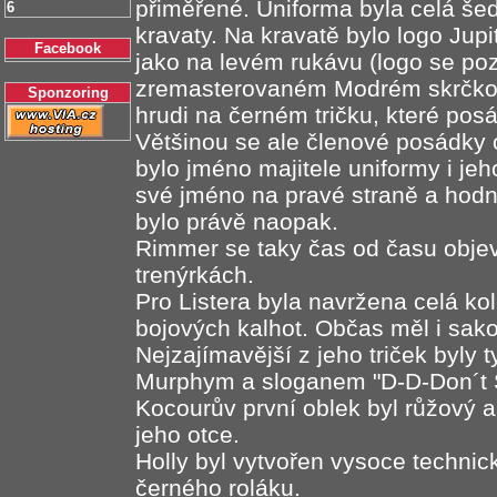
přiměřené. Uniforma byla celá šedá
6
kravaty. Na kravatě bylo logo Jupi
Facebook
jako na levém rukávu (logo se pozd
zremasterovaném Modrém skrčkovi)
Sponzoring
hrudi na černém tričku, které pos
Většinou se ale členové posádky ob
bylo jméno majitele uniformy i j
své jméno na pravé straně a hod
bylo právě naopak.
Rimmer se taky čas od času objevu
trenýrkách.
Pro Listera byla navržena celá kol
bojových kalhot. Občas měl i sako 
Nejzajímavější z jeho triček byl
Murphym a sloganem "D-D-Don´t S
Kocourův první oblek byl růžový a
jeho otce.
Holly byl vytvořen vysoce technic
černého roláku.