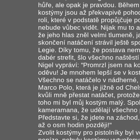
hůře, ale opak je pravdou. Během n
kostýmy jsou až překvapivě pohod
roli, které v podstatě propůjčuje p
nebude vůbec vidět. Nijak mu to a
že jeho hlas zněl velmi tlumeně, 
skončení natáčení strávil ještě s
Legie. Díky tomu, že postava nemá
dabér strefit, šlo všechno naštěs
Nigel vypráví: "Promrzl jsem na 
oděvu! Je mnohem lepší se v kost
Všechno se natáčelo v nádherné,
Marco Polo, která je jižně od Che
kvůli mně přestat natáčet, protože
toho mi byl můj kostým malý. Spol
kameramana, že udělají všechno p
Představte si, že jdete na záchod,
až o osm hodin později!"
Zvolit kostýmy pro pistolníky byl v
peníze, nebyly kostýmy vytvořen