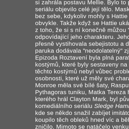
si zahrála postavu Mellie. Bylo to
seriálu objevilo celé její tělo. Ma
bez sebe, kdykoliv mohly s Hattie
obvykle. Takže když se Hattie uká
z toho, že si s ní konečně můžou
odpovídající jeho charakteru. Jeh
přesně vystihovala sebejistotu a 
paruka dodávala "neodolatelný" zj
Epizoda Roztavení byla plná paraf
kostýmů, které byly sestaveny na 
těchto kostýmů nebyl vůbec problé
osobnosti, které už měly své chara
Monroe měla své bílé šaty, Rasput
Pythagoras tuniku, Matka Tereza h
kterého hrál Clayton Mark, byl p
komediálního seriálu
Sledge Hamme
kde se někdo snažil zabíjet imitá
koupilo těch obleků hned víc a b
zničilo. Mimoto se natáčelo venk