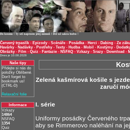
Do kosmu ! Ty seš naprosto jetej mimoň ! Drž už sakra hubu !
Červený trpaslík
-
Epizody
-
Scénáře
-
Posádka
-
Herci
-
Dabing
-
Ze záku
Havárky
-
Nadávky
-
Postřehy
-
Texty
-
Hudba
-
Mobil
-
Kostýmy
-
Dodatk
Obrázky
-
Film
-
Quiz
-
Fantazie
-
NSFAQ
-
Vzkazy
-
Srazy
-
Download
-
Dnes je 10.08.2026
Naše tipy
Kos
Přidejte si nás do
položky Oblíbené.
Don't forget to
Zelená kašmírová košile s jez
bookmark us!
(CTRL-D)
zaručí mó
Relaxační folie
I. série
Informace
Vzkazy
14864
Uniformy posádky Červeného trpas
NSFAQ
1354
aby se Rimmerovo naléhání na jej
Quiz