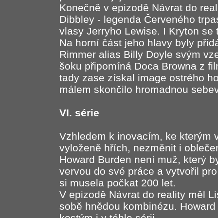
Konečně v epizodě Návrat do real
Dibbley - legenda Červeného trpas
vlasy Jerryho Lewise. I Kryton se
Na horní část jeho hlavy byly při
Rimmer alias Billy Doyle svým vz
šoku připomíná Doca Browna z fi
tady zase získal image ostrého ho
málem skončilo hromadnou sebev
VI. série
Vzhledem k inovacím, ke kterým v t
vyloženě hřích, nezměnit i obleč
Howard Burden není muž, který by 
vervou do své práce a vytvořil pr
si musela počkat 200 let.
V epizodě Návrat do reality měl L
sobě hnědou kombinézu. Howard B
kostým i v téhle sérii.