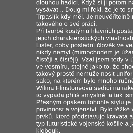
dlouhou hadici. Když si ji potom n
vysávat... Doug mi řekl, že je to 
Trpaslík kdy měl. Je neuvěřitelně
takového o své práci.
Při tvorbě kostýmů hlavních post
jejich charakteristických vlastností
Lister, coby poslední člověk ve v
nikdy nemyl (mimochodem je úža
čistěji a čistěji). Vzal jsem tedy v
ve vesmíru, stejně jako to, že ch
takový prostě nemůže nosit unifor
sako, na kterém bylo mnoho ručně 
Wilma Flinstoneová sedící na rake
to vypadá příliš smyslně, a tak jsm
Přesným opakem tohohle stylu je
povinnost a vojenství. Bylo těžké 
prvků, které představuje kravata 
typ futuristické vojenské košile a
klobouk.