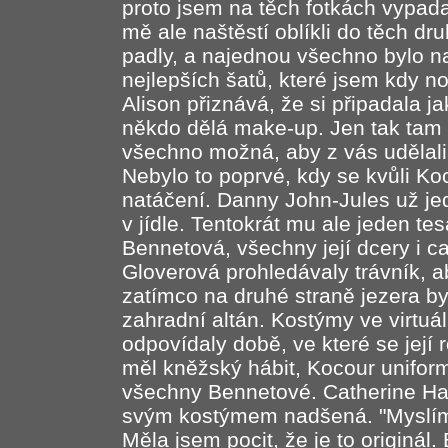
proto jsem na těch fotkách vypa
mě ale naštěstí oblíkli do těch dr
padly, a najednou všechno bylo na
nejlepších šatů, které jsem kdy nos
Alison přiznává, že si připadala j
někdo dělá make-up. Jen tak tam s
všechno možná, aby z vás udělali
Nebylo to poprvé, kdy se kvůli K
natáčení. Danny John-Jules už jed
v jídle. Tentokrát mu ale jeden t
Bennetová, všechny její dcery i ca
Gloverová prohledávaly trávník, a
zatímco na druhé straně jezera by
zahradní altán. Kostýmy ve virtu
odpovídaly době, ve které se její
měl kněžský hábit, Kocour uniform
všechny Bennetové. Catherine Harv
svým kostýmem nadšená. "Myslím, 
Měla jsem pocit, že je to originál