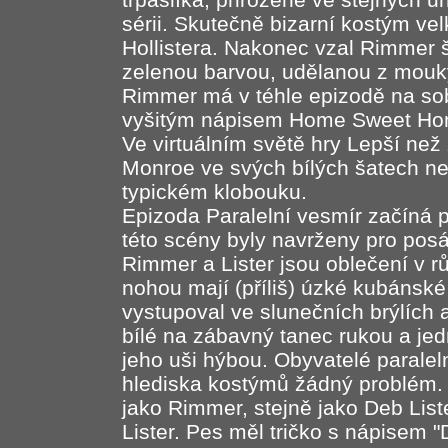
sérii. Skutečně bizarní kostým vel
Hollistera. Nakonec vzal Rimmer š
zelenou barvou, udělanou z mouky
Rimmer má v téhle epizodě na s
vyšitým nápisem Home Sweet Ho
Ve virtuálním světě hry Lepší než 
Monroe ve svých bílých šatech n
typickém klobouku.
Epizoda Paralelní vesmír začíná p
této scény byly navrženy pro pos
Rimmer a Lister jsou oblečení v rů
nohou mají (příliš) úzké kubánské
vystupoval ve slunečních brýlích 
bílé na zábavný tanec rukou a jed
jeho uši hýbou. Obyvatelé paralel
hlediska kostýmů žádný problém.
jako Rimmer, stejně jako Deb Liste
Lister. Pes měl tričko s nápisem 