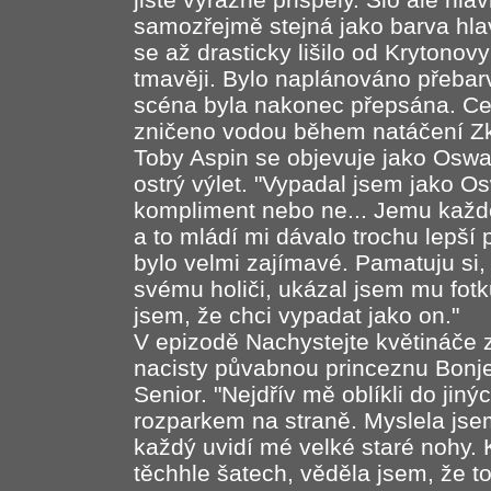
samozřejmě stejná jako barva hlav
se až drasticky lišilo od Krytono
tmavěji. Bylo naplánováno přebarv
scéna byla nakonec přepsána. Cel
zničeno vodou během natáčení Z
Toby Aspin se objevuje jako Osw
ostrý výlet. "Vypadal jsem jako Os
kompliment nebo ne... Jemu každo
a to mládí mi dávalo trochu lepší p
bylo velmi zajímavé. Pamatuju si,
svému holiči, ukázal jsem mu fotk
jsem, že chci vypadat jako on."
V epizodě Nachystejte květináče
nacisty půvabnou princeznu Bonjel
Senior. "Nejdřív mě oblíkli do jin
rozparkem na straně. Myslela jse
každý uvidí mé velké staré nohy. K
těchhle šatech, věděla jsem, že t