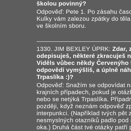
školou povinný?
Odpověď: Pete 1. Po zásahu časo
Kulky vám zalezou zpátky do těla
ve školním sboru.
1330. JIM BEXLEY ÚPRK:
Zdar, 
odepisuješ, některé zkracuješ
Viděls vůbec někdy Červenýho tr
odpovědi vymýšlíš, a úplně náho
Trpaslíka :)?
Odpověď: Snažím se odpovídat n
krajních případech, pokud je otáz
nebo se netýká Trpaslíka. Přípa
později, když neznám odpověď zpa
interpunkci. (Například tvých pět
nesmyslných otazníků padlo po
oka.) Druhá část tvé otázky patří 