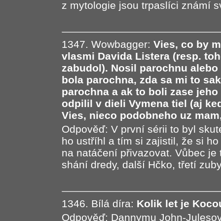
z mytologie jsou trpaslíci známí
1347. Wowbagger:
Vies, co by m
vlasmi Davida Listera (resp. t
zabudol). Nosil parochnu alebo 
bola parochna, zda sa mi to sa
parochna a ak to boli zase jeh
odpilil v dieli Vymena tiel (aj ke
Vies, nieco podobneho uz mam, a
Odpověď: V první sérii to byl sku
ho ustříhl a tím si zajistil, že si 
na natáčení přivazovat. Vůbec je
shání dredy, další Hčko, třetí zuby,
1346. Bílá díra:
Kolik let je Koco
Odpověď: Dannymu John-Julesovi 