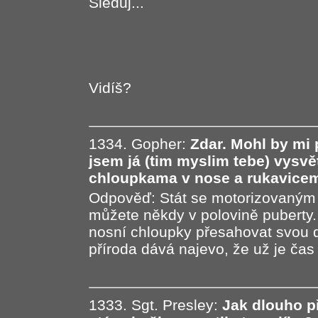
Sleduj...
Vidíš?
1334. Gopher:
Zdar. Mohl by mi 
jsem já (tim myslim tebe) vysvět
chloupkama v nose a rukavicem
Odpověď: Stát se motorizovaným 
můžete někdy v polovině puberty.
nosní chloupky přesahovat svou d
příroda dává najevo, že už je čas p
1333. Sgt. Presley:
Jak dlouho 