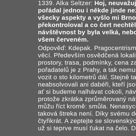
1339. Alka Seltzer:
Hoj, neuvažuj
pořádal jednou i někde jinde ne
všecky aspekty a vyšlo mi Brno.
překontroloval a co čert nechtě
návštěvnost by byla velká, neb
všem červeném.
Odpověď: Kdepak. Pragocentrismu
věcí. Především osvědčená lokali
prostory, trasa, podmínky, cena z
pořadatelů je z Prahy, a tak nemus
vozit o sto kilometrů dál. Stejně t
neabsolvovali ani dabéři, kteří j
ať si budeme nalhávat cokoli, náv
protože zkrátka zprůměrovaný náv
můžu říct kromě: smůla. Nenasyce
taková štreka není. Díky svému do
čtyřikrát. A zeptejte se slovenskýc
už si teprve musí ťukat na čelo. D