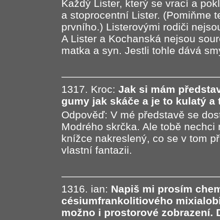
Každý Lister, který se vrací a pok
a stoprocentní Lister. (Pomiňme t
prvního.) Listerovými rodiči nejso
A Lister a Kochanská nejsou sour
matka a syn. Jestli tohle dává smys
1317. Kroc:
Jak si mám představi
gumy jak skáče a je to kulatý a 
Odpověď: V mé představě se dost
Modrého skrčka. Ale tobě nechci n
knížce nakreslený, co se v tom př
vlastní fantazii.
1316. ian:
Napiš mi prosím chem
césiumfrankolitiového mixialob
možno i prostorové zobrazení. D