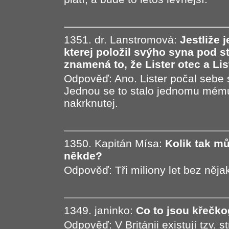
1351. dr. Lanstromová:
Jestliže 
kterej položil svýho syna pod st
znamená to, že Lister otec a Lis
Odpověď: Ano. Lister počal sebe 
Jednou se to stalo jednomu mému
nakrknutej.
1350. Kapitán Mísa:
Kolik tak mů
někde?
Odpověď: Tři miliony let bez něja
1349. janinko:
Co to jsou křečko
Odpověď: V Británii existují tzv. 