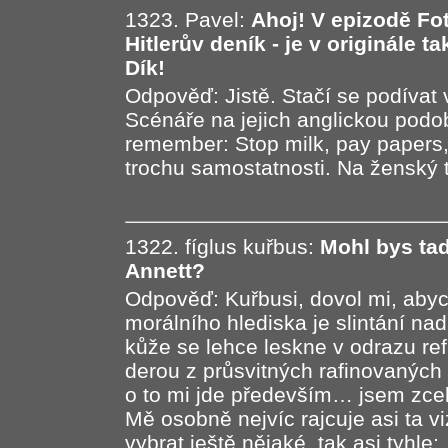
1323. Pavel:
Ahoj! V epizodě Fot
Hitlerův deník - je v originále
Dík!
Odpověď: Jistě. Stačí se podíva
Scénáře na jejich anglickou podo
remember: Stop milk, pay papers,
trochu samostatnosti. Na ženský t
1322. fíglus kuřbus:
Mohl bys tad
Annett?
Odpověď: Kuřbusi, dovol mi, abych
morálního hlediska je slintání nad
kůže se lehce leskne v odrazu ref
derou z průsvitných rafinovaných 
o to mi jde především… jsem zcel
Mě osobně nejvíc rajcuje asi ta 
vybrat ještě nějaké, tak asi tyhle: