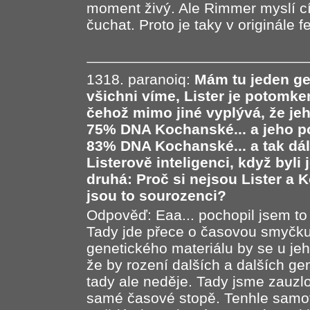
moment živý. Ale Rimmer myslí cí
čuchat. Proto je taky v originále f
1318. paranoiq:
Mám tu jeden ge
všichni víme, Lister je potomk
čehož mimo jiné vyplývá, že jeh
75% DNA Kochanské... a jeho pot
83% DNA Kochanské... a tak dále
Listerově inteligenci, když byli
druhá: Proč si nejsou Lister a
jsou to sourozenci?
Odpověď: Eaa... pochopil jsem t
Tady jde přece o časovou smyčku
genetického materiálu by se u je
že by rození dalších a dalších ge
tady ale neděje. Tady jsme zauzlo
samé časové stopě. Tenhle samotn