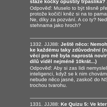
stáze kočky opustily trpaslíka? 
Odpověď: Muselo to být těsně pře
protože kočičí kněz si na to pama
Ne, díky za pozvání. A co ty? Ned
stehnama jako hroch?
1332. JJJ88:
Ještě něco: Nemohl
ke každému taky zdůvodnění (ne
věcí pro mě byla naprostá novin
dílů viděl nejméně 10krát...)
Odpověď: Aby si zas lidi nemyslel
inteligenci, když se k nim chováme
nebude něco jasné, zaskoč do NS
trochou tvarohu.
1331. JJJ88:
Ke Quizu 5: Ve kte