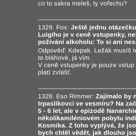
co to sakra meleš, ty vořechu?
1329. Fox:
Ještě jednu otázečku 
Luigiho je v ceně vstupenky, neb
požívání alkoholu: To si ani ne
Odpověď: Kdepak. Ležák musíš te
to bláhové, já vím.
V ceně vstupenky je pouze vstup 
platí zvlášť.
1328. Eso Rimmer:
Zajímalo by 
trpaslíkovci ve vesmíru? Na začát
5 - 6 let, ale v epizodě Nanarch
několikamiléniovém pobytu indi
Kosmika. Z toho vyplývá, že js
bych chtěl vědět, jak dlouho js