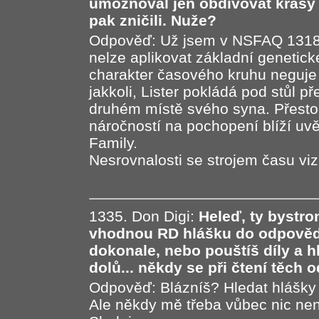
umožňoval jen obdivovat krásy v
pak zničili. Nuže?
Odpověď: Už jsem v NSFAQ 1318 
nelze aplikovat základní genetic
charakter časového kruhu neguje 
jakkoli, Lister pokládá pod stůl 
druhém místě svého syna. Přesto 
náročností na pochopení blíží uv
Family.
Nesrovnalosti se strojem času v
1335. Don Digi:
Heleď, ty bystroni
vhodnou RD hlášku do odpovědi
dokonale, nebo pouštíš díly a h
dolů... někdy se při čtení těch
Odpověď: Blázníš? Hledat hlášky 
Ale někdy mě třeba vůbec nic ne