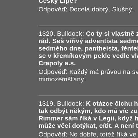
Český Lípě?
Odpověď: Docela dobrý. Slušný.
1320. Bulldock:
Co ty si vlastn
rád. Seš vířivý adventista sed
sedmého dne, pantheista, féntei
se v křemíkovým pekle vedle vl
Crapoly a.s.
Odpověď: Každý má právou na svo
mimozemšťany!
1319. Bulldock:
K otázce čichu 
tak odbýt někým, kdo má víc z
Rimmer sám říká v Legii, když h
může věcí dotýkat, cítit. A není
Odpověď: No dobře, totéž říká ve 