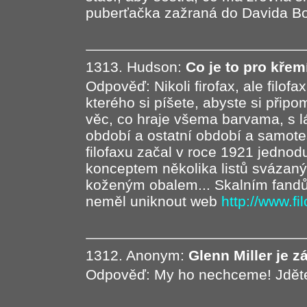
puberťačka zažraná do Davida Bo
1313. Hudson:
Co je to pro kř
Odpověď: Nikoli firofax, ale filofa
kterého si píšete, abyste si připo
věc, co hraje všema barvama, s l
období a ostatní období a samote
filofaxu začal v roce 1921 jedno
konceptem několika listů sváza
koženým obalem... Skalním fandům,
neměl uniknout web
http://www.fi
1312. Anonym:
Glenn Miller je 
Odpověď: My ho nechceme! Jděte