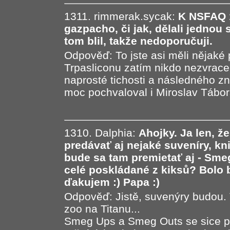
1311. rimmerak.sycak:
K NSFAQ 1
gazpacho, či jak, dělali jednou
tom blil, takže nedoporučuji.
Odpověď: To jste asi měli nějaké
Trpasliconu zatím nikdo nezvrace
naprosté tichosti a následného zn
moc pochvaloval i Miroslav Tábor
1310. Dalphia:
Ahojky. Ja len, ž
predávať aj nejaké suveníry, kn
bude sa tam premietať aj - Sme
celé poskládané z kiksů? Bolo b
ďakujem :) Papa :)
Odpověď: Jistě, suvenýry budou. Tr
zoo na Titanu...
Smeg Ups a Smeg Outs se sice p