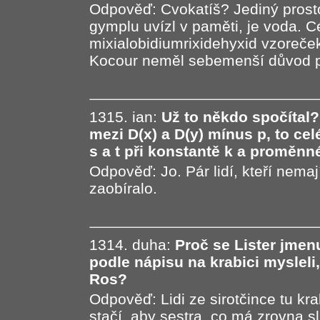
Odpověď: Cvokatíš? Jediný prosto
gymplu uvízl v paměti, je voda. C
mixialobidiumrixidehyxid vzoreče
Kocour neměl sebemenší důvod ps
1315. ian:
Už to někdo spočítal?
mezi D(x) a D(y) mínus p, to cel
s a t při konstantě k a proměnn
Odpověď: Jo. Pár lidí, kteří nemají
zaobíralo.
1314. duha:
Proč se Lister jmenu
podle nápisu na krabici myslel
Ros?
Odpověď: Lidi ze sirotčince tu kra
stačí, aby sestra, co má zrovna s