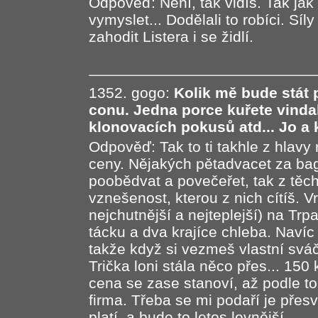
Odpověď: Není, tak vidíš. Tak ja
vymyslet... Dodělali to robíci. Sí
zahodit Listera i se židlí.
1352. gogo:
Kolik mě bude stát
conu. Jedna porce kuřete vinda
klonovacích pokusů atd... Jo a k
Odpověď: Tak to ti takhle z hlavy
ceny. Nějakých pětadvacet za bag
poobědvat a povečeřet, tak z těc
vznešenost, kterou z nich cítíš. V
nejchutnější a nejteplejší) na Tr
tácku a dva krajíce chleba. Navíc
takže když si vezmeš vlastní sváču
Trička loni stála něco přes... 150
cena se zase stanoví, až podle t
firma. Třeba se mi podaří je přes
platí, a bude to letos levnější.