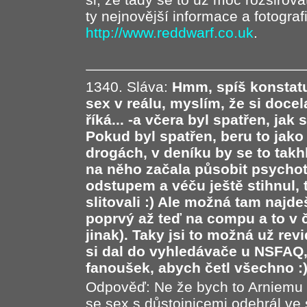
ty nejnovější informace a fotografi
http://www.reddwarf.co.uk
.
1340. Sláva:
Hmm, spíš konstatu
sex v reálu, myslím, že si docel
říká... -a včera byl spatřen, jak 
Pokud byl spatřen, beru to jako
drogách, v deníku by se to takhl
na něho začala působit psychot
odstupem a véču ještě stihnul, 
slitovali :) Ale možná tam najde
poprvý až teď na compu a to v č
jinak). Taky jsi to možná už re
si dal do vyhledávače u NSFAQ,
fanoušek, abych četl všechno :)
Odpověď: Ne že bych to Arniemu n
se sex s důstojnicemi odehrál ve 