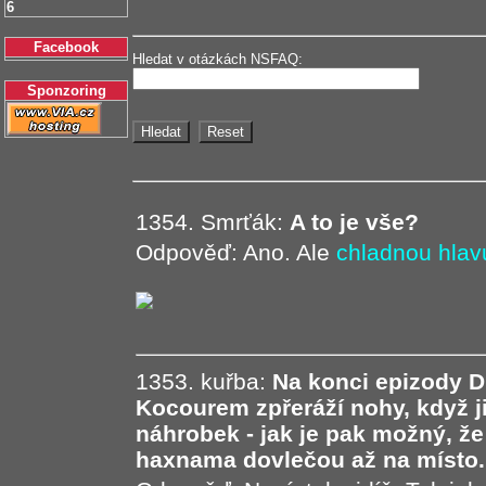
6
Facebook
Hledat v otázkách NSFAQ:
Sponzoring
1354. Smrťák:
A to je vše?
Odpověď: Ano. Ale
chladnou hlav
1353. kuřba:
Na konci epizody Dí
Kocourem zpřeráží nohy, když j
náhrobek - jak je pak možný, 
haxnama dovlečou až na místo...?