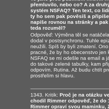
přemluvilo, nebo co? A za druhý
systém NSFAQ? Ten text, co lidi
ty ho sem pak pověsíš a připíš
napíše rovnou na stránky a pak 
teda rozuměl?
Odpověď: Výměna těl se natáčela
dodal v postsynchronu. Tuhle epi
neužili. Spíš by byli zmatení. Ono
pracné, že by ho obecenstvo jen 
NSFAQ se mi odešle na email a já
do takové zelené tabulky, kam přip
odpovím. Rutina. Až budu chtít pr
prostřelím si hlavu.
1343. Kritik:
Proč je na otázku ve
chodil Rimmer odpověď, že do 1
Rimmer opraví svou maminku, že