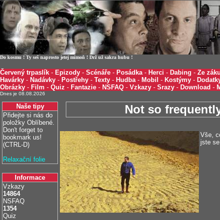
Do kosmu ! Ty seš naprosto jetej mimoň ! Drž už sakra hubu !
Červený trpaslík
-
Epizody
-
Scénáře
-
Posádka
-
Herci
-
Dabing
-
Ze záku
Havárky
-
Nadávky
-
Postřehy
-
Texty
-
Hudba
-
Mobil
-
Kostýmy
-
Dodatk
Obrázky
-
Film
-
Quiz
-
Fantazie
-
NSFAQ
-
Vzkazy
-
Srazy
-
Download
-
Dnes je 08.08.2026
Naše tipy
Not so frequentl
Přidejte si nás do
položky Oblíbené.
Don't forget to
Vše, co
bookmark us!
jste se
(CTRL-D)
Relaxační folie
Informace
Vzkazy
14864
NSFAQ
1354
Quiz