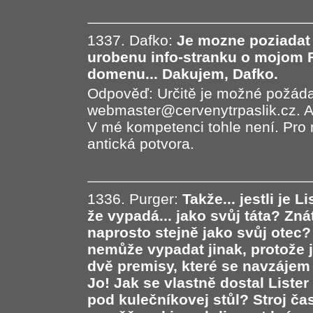
1337. Dafko:
Je mozne poziada
urobenu info-stranku o mojom 
domenu... Dakujem, Dafko.
Odpověď: Určitě je možné požáda
webmaster@cervenytrpaslik.cz. As
V mé kompetenci tohle není. Pr
antická potvora.
1336. Purger:
Takže... jestli je Li
že vypadá... jako svůj táta? Zn
naprosto stejně jako svůj otec? 
nemůže vypadat jinak, protože j
dvě premisy, které se navzájem 
Jo! Jak se vlastně dostal Liste
pod kulečníkovej stůl? Stroj čas