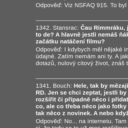
Odpověď: Viz NSFAQ 915. To byl 
1342. Stansrac:
Čau Rimmráku, j
to de? A hlavně jestli nemáš ň
začátku natáčení filmu?
Odpověď: I kdybych měl nějaké inf
údajné. Zatím nemám ani ty. A jak 
dotazů, nulový citový život, znáš t
1341. Bouch:
Hele, tak by mězaj
RD. Jen se chci zeptat, jestli b
rozšířit či případně něco i přid
co, ale co třeba něco jako fotk
tak něco z novinek. A nebo když
Odpověď: No... na internetu. Tam
si, že tady se to už moc rozšiřova