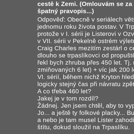
cestě k Zemi. (Omlouvám se za
špatný pravopis...)
Odpověď: Obecně v seriálech vět
jednomu roku života postav. V Trp
protože v I. sérii je Listerovi v 
v VII. sérii v Pekelně ostrém výl
Craig Charles mezitím zestárl o c
dlouho se trpaslíkovci od propuště
řekl bych zhruba přes 450 let. Tj. 
zmiňovaných 6 let) + víc jak 200 
VI. sérií, během nichž Kryton hled
logicky stejný čas při návratu zpě
A co třeba 460 let?
Jakej je v tom rozdíl?
Žádnej. Jen jsem chtěl, aby to v
Jo... a ještě ty folkové placky...
a nebo je tam musel Lister zahod
štítu, dokud sloužil na Trpaslíku.