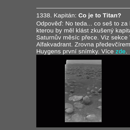
1338. Kapitán:
Co je to Titan?
Odpověď: No teda... co seš to za 
kterou by měl klást zkušený kapi
Saturnův měsíc přece. Viz sekce
Alfakvadrant. Zrovna předevčírem
Huygens první snímky. Více
zde
.