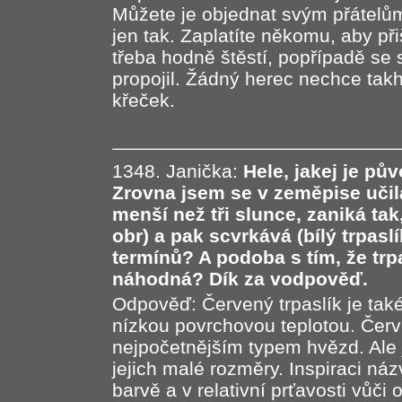
Můžete je objednat svým přátelů
jen tak. Zaplatíte někomu, aby p
třeba hodně štěstí, popřípadě se s
propojil. Žádný herec nechce takh
křeček.
1348. Janička:
Hele, jakej je pů
Zrovna jsem se v zeměpise učil
menší než tři slunce, zaniká tak
obr) a pak scvrkává (bílý trpasl
termínů? A podoba s tím, že trpa
náhodná? Dík za vodpověď.
Odpověď: Červený trpaslík je tak
nízkou povrchovou teplotou. Červ
nejpočetnějším typem hvězd. Ale j
jejich malé rozměry. Inspiraci názv
barvě a v relativní prťavosti vůči