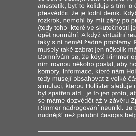
anestetik, byť to koliduje s tím, o
přesvědčit, že je lodní deník. Kd
rozkrok, nemohl by mít záhy po p
(tedy toho, které ve skutečnosti 
opět normální. A když virtuální re
taky s ní neměl žádné problémy.
musely také zabrat jen několik má
Domnívám se, že když Rimmer opus
ním rovnou někoho poslal, aby ho 
komory. Informace, které nám Holl
tedy musejí obsahovat z velké čás
simulaci, kterou Hollister sleduj
byl spatřen atd., je to jen proto,
se máme dozvědět až v závěru Zp
Rimmer nadrogování neunikl. Je t
nudnější než palubní časopis belg