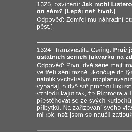
1325. osvícení:
Jak mohl Listero
on sám? (Lepší než život.)
Odpověď: Zemřel mu náhradní otec
pěst.)
1324. Tranzvestita Gering:
Proč j
ostatních sériích (akvárko na zdi,
Odpověď: První dvě série mají i
ve třetí sérii rázně ukončuje do 
natolik vychytralým rozplánování
vypadají o dvě stě procent luxusně
vzhledu kajut tak, že Rimmera a 
přestěhovat se ze svých kutlochů
příbytků. Na zařizování svého vla
mi rok, než jsem se naučil zatlouk