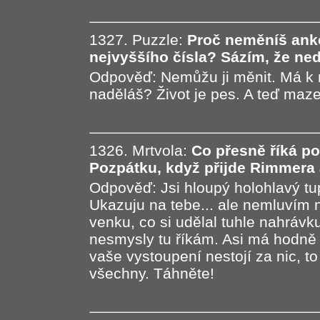
1327. Puzzle:
Proč neměníš ank
nejvyššího čísla? Sázím, že nedáš
Odpověď: Nemůžu ji měnit. Má k n
naděláš? Život je pes. A teď maze
1326. Mrtvola:
Co přesně říká po
Pozpátku, když přijde Rimmera 
Odpověď: Jsi hloupý holohlavý tu
Ukazuju na tebe... ale nemluvím 
venku, co si udělal tuhle nahrávku..
nesmysly tu říkám. Asi má hodně 
vaše vystoupení nestojí za nic, t
všechny. Táhněte!