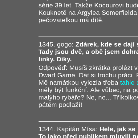
série 39 let. Takže Kocourovi bude
Kouknetě na Argylea Somerfielda
pečovatelkou má dítě.
1345. gogo:
Zdárek, kde se dají
Tady jsou dvě, a obě jsem dohr
linky. Díky.
Odpověď: Musíš zkrátka prolézt 
Dwarf Game. Dát si trochu práci. P 
Mě namátkou vylezla třeba
tahle
měly být funkční. Ale vůbec, na p
malýho rybáře? Ne, ne... Tříkolk
pátém podlaží!
1344. Kapitán Mísa:
Hele, jak se
To jako před publikem mluvili n