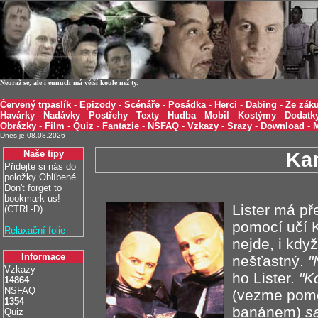
Neuraž se, ale i eunuch má větší koule než ty.
Červený trpaslík
-
Epizody
-
Scénáře
-
Posádka
-
Herci
-
Dabing
-
Ze záku
Havárky
-
Nadávky
-
Postřehy
-
Texty
-
Hudba
-
Mobil
-
Kostýmy
-
Dodatk
Obrázky
-
Film
-
Quiz
-
Fantazie
-
NSFAQ
-
Vzkazy
-
Srazy
-
Download
-
Dnes je 08.08.2026
Naše tipy
Ka
Přidejte si nás do
položky Oblíbené.
Don't forget to
bookmark us!
Lister má př
(CTRL-D)
pomocí učí K
Relaxační folie
nejde, i když
Informace
nešťastný.
"
Vzkazy
ho Lister.
"K
14864
NSFAQ
(vezme pom
1354
banánem)
s
Quiz