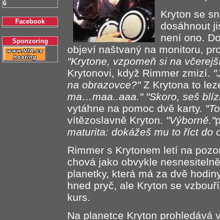
6
Kryton se s
Facebook
dosáhnout ji
není ono. D
Sponzoring
objeví naštvaný na monitoru, pr
"Krytone, vzpomeň si na včerejší
Krytonovi, když Rimmer zmizí.
"
na obrazovce?"
Z Krytona to lez
ma…maa..aaa."
"Skoro, seš blíz
vytáhne na pomoc dvě karty.
"T
vítězoslavně Kryton.
"Výborně."
p
maturita: dokážeš mu to říct do o
Rimmer s Krytonem letí na pozo
chová jako obvykle nesnesitelně
planetky, která má za dvě hodin
hned pryč, ale Kryton se vzbouří
kurs.
Na planetce Kryton prohledává v