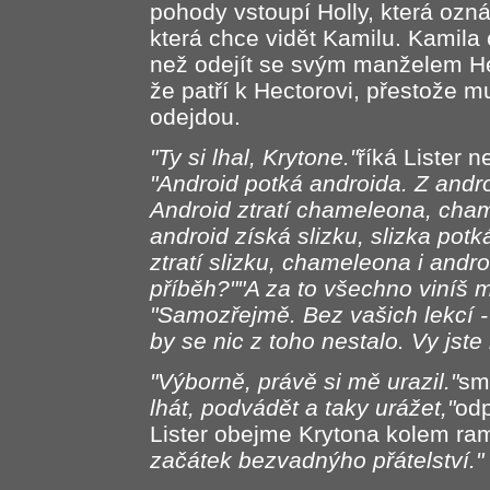
pohody vstoupí Holly, která oznám
která chce vidět Kamilu. Kamila 
než odejít se svým manželem Hec
že patří k Hectorovi, přestože m
odejdou.
"Ty si lhal, Krytone."
říká Lister n
"Android potká androida. Z andr
Android ztratí chameleona, cham
android získá slizku, slizka potk
ztratí slizku, chameleona i andro
příběh?""A za to všechno viníš m
"Samozřejmě. Bez vašich lekcí -
by se nic z toho nestalo. Vy jst
"Výborně, právě si mě urazil."
smě
lhát, podvádět a taky urážet,"
odp
Lister obejme Krytona kolem ra
začátek bezvadnýho přátelství."