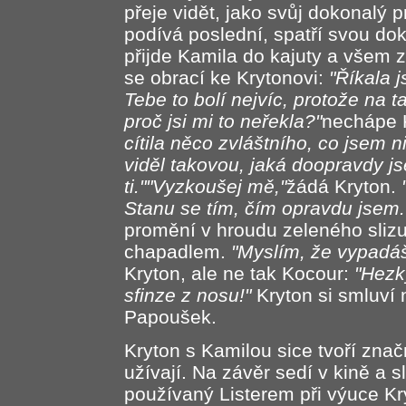
přeje vidět, jako svůj dokonalý p
podívá poslední, spatří svou dok
přijde Kamila do kajuty a všem
se obrací ke Krytonovi:
"Říkala j
Tebe to bolí nejvíc, protože na 
proč jsi mi to neřekla?"
nechápe 
cítila něco zvláštního, co jsem 
viděl takovou, jaká doopravdy js
ti.""Vyzkoušej mě,"
žádá Kryton.
Stanu se tím, čím opravdu jsem.
promění v hroudu zeleného sliz
chapadlem.
"Myslím, že vypadá
Kryton, ale ne tak Kocour:
"Hezk
sfinze z nosu!"
Kryton si smluví 
Papoušek.
Kryton s Kamilou sice tvoří znač
užívají. Na závěr sedí v kině a s
používaný Listerem při výuce Kr