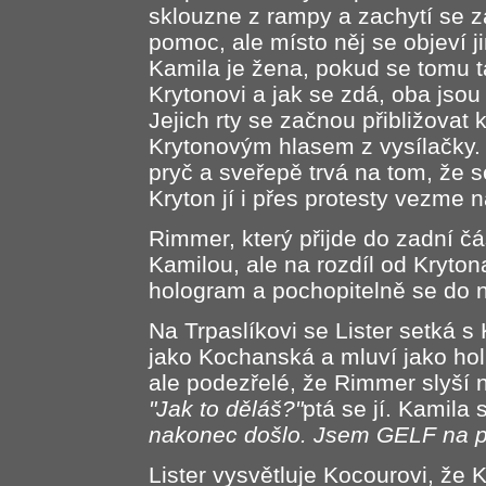
sklouzne z rampy a zachytí se z
pomoc, ale místo něj se objeví j
Kamila je žena, pokud se tomu t
Krytonovi a jak se zdá, oba jsou
Jejich rty se začnou přibližovat 
Krytonovým hlasem z vysílačky
pryč a sveřepě trvá na tom, že s
Kryton jí i přes protesty vezme 
Rimmer, který přijde do zadní č
Kamilou, ale na rozdíl od Krytona
hologram a pochopitelně se do n
Na Trpaslíkovi se Lister setká s
jako Kochanská a mluví jako holk
ale podezřelé, že Rimmer slyší 
"Jak to děláš?"
ptá se jí. Kamila
nakonec došlo. Jsem GELF na př
Lister vysvětluje Kocourovi, že Ka