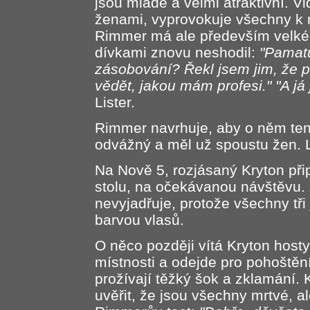
jsou mladé a velmi atraktivní. V
ženami, vyprovokuje všechny k n
Rimmer má ale především velké s
dívkami znovu neshodil:
"Pamatu
zásobování? Řekl jsem jim, že p
vědět, jakou mám profesi." "A já j
Lister.
Rimmer navrhuje, aby o něm tento
odvážný a měl už spoustu žen. L
Na Nově 5, rozjásaný Kryton při
stolu, na očekávanou návštěvu.
nevyjadřuje, protože všechny tři
barvou vlasů.
O něco později vítá Kryton hosty
místnosti a odejde pro pohoštěn
prožívají těžký šok a zklamání. 
uvěřit, že jsou všechny mrtvé, 