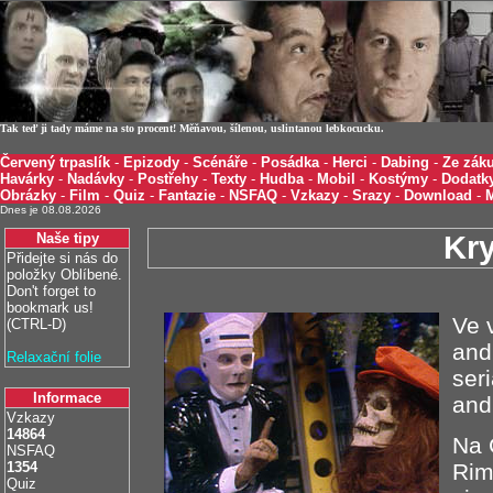
Tak teď ji tady máme na sto procent! Měňavou, šílenou, uslintanou lebkocucku.
Červený trpaslík
-
Epizody
-
Scénáře
-
Posádka
-
Herci
-
Dabing
-
Ze záku
Havárky
-
Nadávky
-
Postřehy
-
Texty
-
Hudba
-
Mobil
-
Kostýmy
-
Dodatk
Obrázky
-
Film
-
Quiz
-
Fantazie
-
NSFAQ
-
Vzkazy
-
Srazy
-
Download
-
Dnes je 08.08.2026
Naše tipy
Kr
Přidejte si nás do
položky Oblíbené.
Don't forget to
bookmark us!
Ve 
(CTRL-D)
and
Relaxační folie
seri
Informace
andr
Vzkazy
14864
Na 
NSFAQ
1354
Rim
Quiz