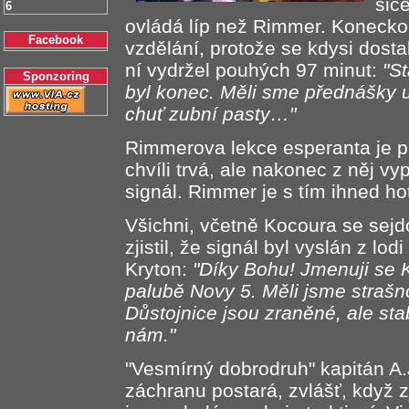
sice
6
ovládá líp než Rimmer. Koneckon
Facebook
vzdělání, protože se kdysi dosta
ní vydržel pouhých 97 minut:
"St
Sponzoring
byl konec. Měli sme přednášky už
chuť zubní pasty…"
Rimmerova lekce esperanta je p
chvíli trvá, ale nakonec z něj vy
signál. Rimmer je s tím ihned ho
Všichni, včetně Kocoura se sejdo
zjistil, že signál byl vyslán z lo
Kryton:
"Díky Bohu! Jmenuji se 
palubě Novy 5. Měli jsme strašno
Důstojnice jsou zraněné, ale st
nám."
"Vesmírný dobrodruh" kapitán A.J
záchranu postará, zvlášť, když zj