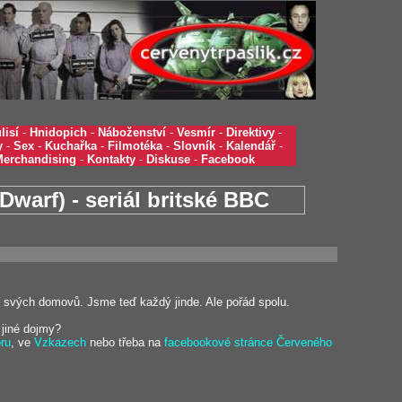
lisí
-
Hnidopich
-
Náboženství
-
Vesmír
-
Direktivy
-
y
-
Sex
-
Kuchařka
-
Filmotéka
-
Slovník
-
Kalendář
-
Merchandising
-
Kontakty
-
Diskuse
-
Facebook
Dwarf) - seriál britské BBC
 svých domovů. Jsme teď každý jinde. Ale pořád spolu.
i jiné dojmy?
óru
, ve
Vzkazech
nebo třeba na
facebookové stránce Červeného