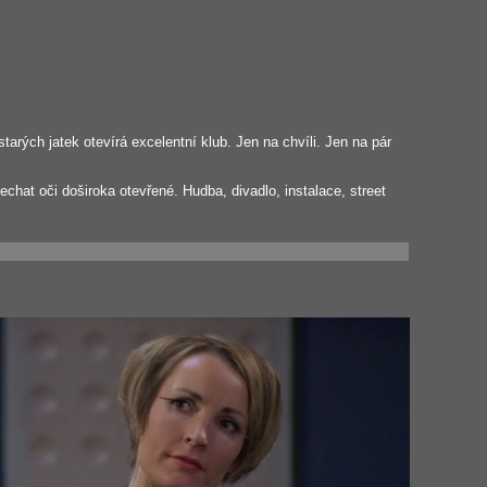
arých jatek otevírá excelentní klub. Jen na chvíli. Jen na pár
echat oči doširoka otevřené. Hudba, divadlo, instalace, street