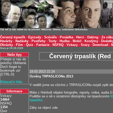
Tak teď ji tady máme na sto procent! Měňavou, šílenou, uslintanou lebkocucku.
Červený trpaslík
-
Epizody
-
Scénáře
-
Posádka
-
Herci
-
Dabing
-
Ze záku
Havárky
-
Nadávky
-
Postřehy
-
Texty
-
Hudba
-
Mobil
-
Kostýmy
-
Dodatk
Obrázky
-
Film
-
Quiz
-
Fantazie
-
NSFAQ
-
Vzkazy
-
Srazy
-
Download
-
Dnes je 06.08.2026
Naše tipy
Červený trpaslík (Red 
Přidejte si nás do
položky Oblíbené.
Don't forget to
bookmark us!
19.03.2013 22:24
(CTRL-D)
Ozvěny TRPASLICONu 2013
Relaxační folie
V neděli jsme se všichni z TRPASLICONu rozjeli zpět do
Informace
Máte z Hololodi nějaké fotografie, reporty, videa, audia č
Vzkazy
Podělte se o ně s ostatními důstojníky na trpasliconím
f
14864
trpaslíka
.
NSFAQ
1354
Záhy se objeví zde.
Quiz