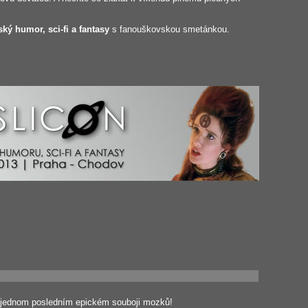
ský humor, sci-fi a fantasy
s fanouškovskou smetánkou.
v jednom posledním epickém souboji mozků!