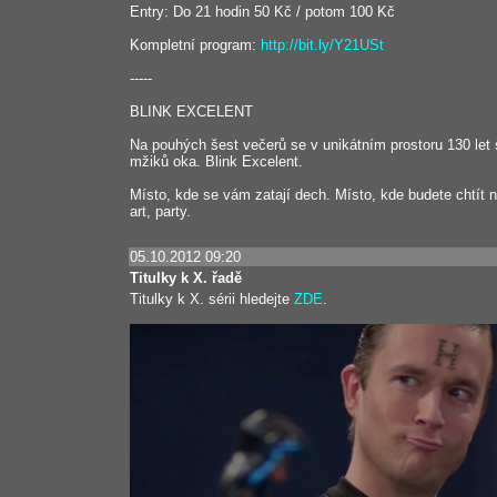
Entry: Do 21 hodin 50 Kč / potom 100 Kč
Kompletní program:
http://bit.ly/Y21USt
-----
BLINK EXCELENT
Na pouhých šest večerů se v unikátním prostoru 130 let st
mžiků oka. Blink Excelent.
Místo, kde se vám zatají dech. Místo, kde budete chtít n
art, party.
05.10.2012 09:20
Titulky k X. řadě
Titulky k X. sérii hledejte
ZDE
.