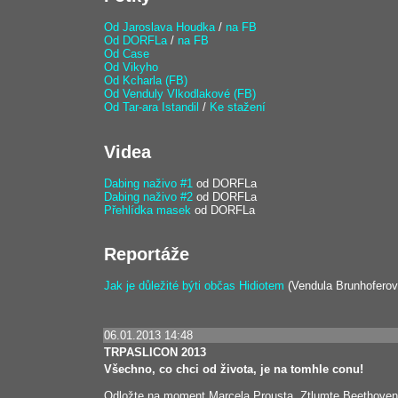
Od Jaroslava Houdka
/
na FB
Od DORFLa
/
na FB
Od Case
Od Vikyho
Od Kcharla (FB)
Od Venduly Vlkodlakové (FB)
Od Tar-ara Istandil
/
Ke stažení
Videa
Dabing naživo #1
od DORFLa
Dabing naživo #2
od DORFLa
Přehlídka masek
od DORFLa
Reportáže
Jak je důležité býti občas Hidiotem
(Vendula Brunhoferov
06.01.2013 14:48
TRPASLICON 2013
Všechno, co chci od života, je na tomhle conu!
Odložte na moment Marcela Prousta. Ztlumte Beethoveno