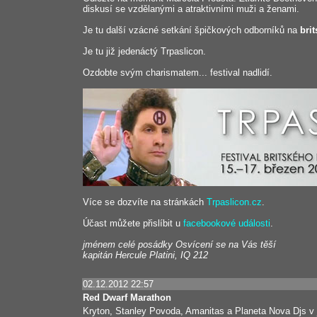
diskusí se vzdělanými a atraktivními muži a ženami.
Je tu další vzácné setkání špičkových odborníků na
brit
Je tu již jedenáctý Trpaslicon.
Ozdobte svým charismatem... festival nadlidí.
Více se dozvíte na stránkách
Trpaslicon.cz
.
Účast můžete přislíbit u
facebookové události
.
jménem celé posádky Osvícení se na Vás těší
kapitán Hercule Platini, IQ 212
02.12.2012 22:57
Red Dwarf Marathon
Kryton, Stanley Povoda, Amanitas a Planeta Nova Djs 