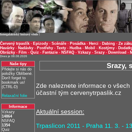
Intergalaktický hnisavý vřede !
Červený trpaslík
-
Epizody
-
Scénáře
-
Posádka
-
Herci
-
Dabing
-
Ze záku
Havárky
-
Nadávky
-
Postřehy
-
Texty
-
Hudba
-
Mobil
-
Kostýmy
-
Dodatk
Obrázky
-
Film
-
Quiz
-
Fantazie
-
NSFAQ
-
Vzkazy
-
Srazy
-
Download
-
Dnes je 08.08.2026
Naše tipy
Srazy, 
Přidejte si nás do
položky Oblíbené.
Don't forget to
bookmark us!
Zde naleznete informace o všech 
(CTRL-D)
účastní tým cervenytrpaslik.cz
Relaxační folie
Informace
Aktuální session:
Vzkazy
14864
NSFAQ
Trpaslicon 2011 - Praha 11. 3. - 1
1354
Quiz