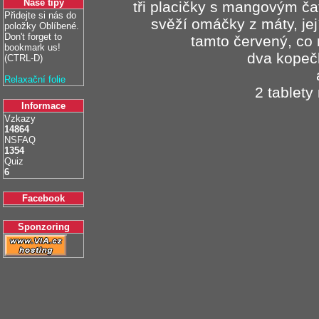
Naše tipy
tři placičky s mangovým čat
Přidejte si nás do
svěží omáčky z máty, jej
položky Oblíbené.
Don't forget to
tamto červený, co n
bookmark us!
dva kopeč
(CTRL-D)
Relaxační folie
2 tablety
Informace
Vzkazy
14864
NSFAQ
1354
Quiz
6
Facebook
Sponzoring