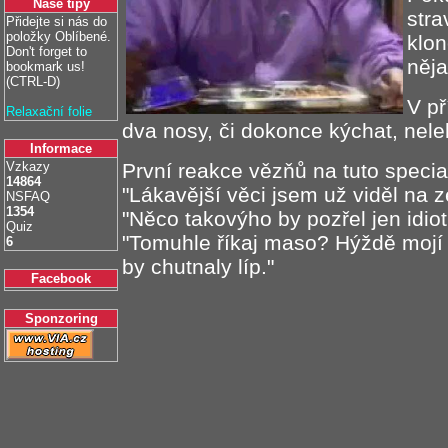
Naše tipy
stra
Přidejte si nás do
položky Oblíbené.
klon
Don't forget to
něja
bookmark us!
(CTRL-D)
V př
Relaxační folie
dva nosy, či dokonce kýchat, nele
Informace
Vzkazy
První reakce vězňů na tuto special
14864
"Lákavější věci jsem už viděl na z
NSFAQ
1354
"Něco takovýho by pozřel jen idiot
Quiz
"Tomuhle říkaj maso? Hýždě mojí
6
by chutnaly líp."
Facebook
Sponzoring