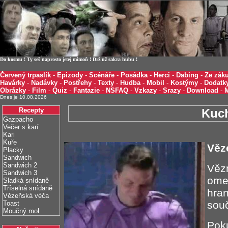
Do kosmu ! Ty seš naprosto jetej mimoň ! Drž už sakra hubu !
Červený trpaslík
-
Epizody
-
Scénáře
-
Posádka
-
Herci
-
Dabing
-
Ze záku
Havárky
-
Nadávky
-
Postřehy
-
Texty
-
Hudba
-
Mobil
-
Kostýmy
-
Dodatk
Obrázky
-
Film
-
Quiz
-
Fantazie
-
NSFAQ
-
Vzkazy
-
Srazy
-
Download
-
Dnes je 10.08.2026
Recepty
Kuc
Gazpacho
Večer s karí
Kari
Kuře
Věz
Placky
Sandwich
Sandwich 2
Vězn
Sandwich 3
ome
Sladká snídaně
Tříselná snídaně
hran
Vězeňská véča
souč
Toast
Moučný mol
Pok