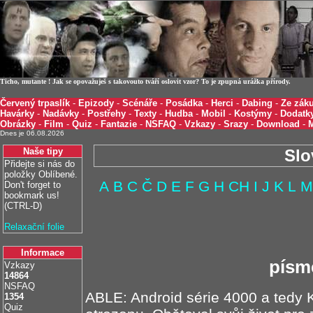
Ticho, mutante ! Jak se opovažuješ s takovouto tváří oslovit vzor? To je zpupná urážka přírody.
Červený trpaslík
-
Epizody
-
Scénáře
-
Posádka
-
Herci
-
Dabing
-
Ze záku
Havárky
-
Nadávky
-
Postřehy
-
Texty
-
Hudba
-
Mobil
-
Kostýmy
-
Dodatk
Obrázky
-
Film
-
Quiz
-
Fantazie
-
NSFAQ
-
Vzkazy
-
Srazy
-
Download
-
Dnes je 06.08.2026
Naše tipy
Slo
Přidejte si nás do
položky Oblíbené.
A
B
C
Č
D
E
F
G
H
CH
I
J
K
L
M
Don't forget to
bookmark us!
(CTRL-D)
Relaxační folie
Informace
písm
Vzkazy
14864
NSFAQ
ABLE: Android série 4000 a tedy K
1354
Quiz