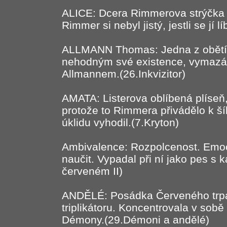
ALICE: Dcera Rimmerova strýčka 
Rimmer si nebyl jistý, jestli se jí 
ALLMANN Thomas: Jedna z obětí I
nehodným své existence, vymazán
Allmannem.(26.Inkvizitor)
AMATA: Listerova oblíbená plíseň,
protože to Rimmera přivádělo k šíl
úklidu vyhodil.(7.Kryton)
Ambivalence: Rozpolcenost. Emoc
naučit. Vypadal při ní jako pes s
červeném II)
ANDĚLÉ: Posádka Červeného trpas
triplikátoru. Koncentrovala v sob
Démony.(29.Démoni a andělé)