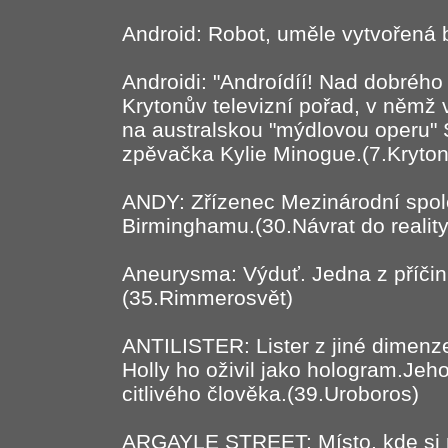
Android: Robot, uměle vytvořená b
Androidi: "Androídíí! Nad dobrého 
Krytonův televizní pořad, v němž v
na australskou "mýdlovou operu" 
zpěvačka Kylie Minogue.(7.Kryton
ANDY: Zřízenec Mezinárodní spol
Birminghamu.(30.Návrat do reality
Aneurysma: Výduť. Jedna z příčin
(35.Rimmerosvět)
ANTILISTER: Lister z jiné dimenze
Holly ho oživil jako hologram.Jeh
citlivého člověka.(39.Uroboros)
ARGAYLE STREET: Místo, kde si 