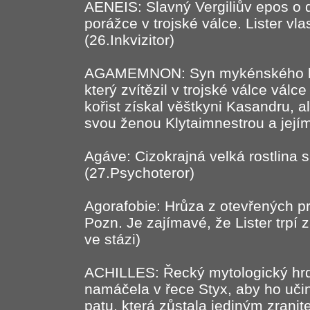
AENEIS: Slavný Vergiliův epos o 
porážce v trojské válce. Lister vla
(26.Inkvizitor)
AGAMEMNON: Syn mykénského král
který zvítězil v trojské válce válc
kořist získal věštkyni Kasandru, 
svou ženou Klytaimnestrou a jejím
Agáve: Cizokrajná velká rostlina s
(27.Psychoteror)
Agorafobie: Hrůza z otevřených pr
Pozn. Je zajímavé, že Lister trpí z
ve stázi)
ACHILLES: Řecký mytologický hrd
namáčela v řece Styx, aby ho uči
patu, která zůstala jediným zrani