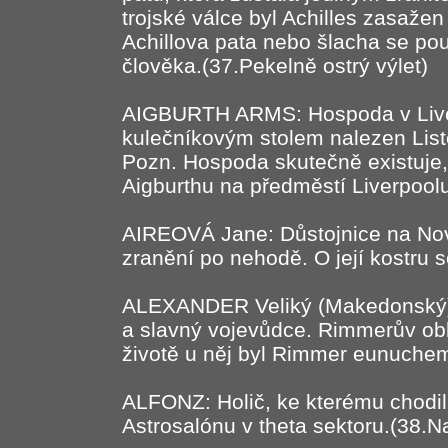
trojské válce byl Achilles zasaže
Achillova pata nebo šlacha se pou
člověka.(37.Pekelně ostrý výlet)
AIGBURTH ARMS: Hospoda v Liver
kulečníkovým stolem nalezen List
Pozn. Hospoda skutečně existuje,
Aigburthu na předměstí Liverpool
AIREOVÁ Jane: Důstojnice na Nov
zranění po nehodě. O její kostru s
ALEXANDER Veliký (Makedonský): 
a slavný vojevůdce. Rimmerův obl
životě u něj byl Rimmer eunuchem
ALFONZ: Holič, ke kterému chodi
Astrosalónu v theta sektoru.(38.N