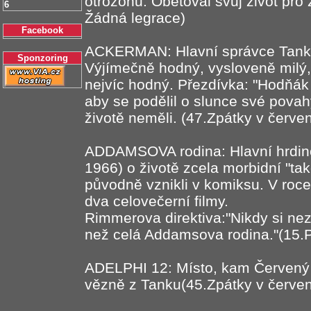
otrozonu. Obětoval svůj život pro
6
Žádná legrace)
Facebook
ACKERMAN: Hlavní správce Tanku
Sponzoring
Výjímečně hodný, vysloveně milý, 
nejvíc hodný. Přezdívka: "Hodňák 
aby se podělil o slunce své povahy
životě neměli. (47.Zpátky v červen
ADDAMSOVA rodina: Hlavní hrdino
1966) o životě zcela morbidní "ta
původně vznikli v komiksu. V roc
dva celovečerní filmy.
Rimmerova direktiva:"Nikdy si nez
než celá Addamsova rodina."(15.
ADELPHI 12: Místo, kam Červený 
vězně z Tanku(45.Zpátky v červen