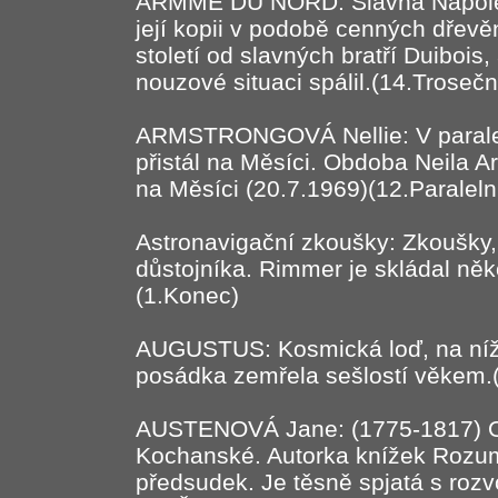
ARMME DU NORD: Slavná Napoleo
její kopii v podobě cenných dřevěn
století od slavných bratří Duibois,
nouzové situaci spálil.(14.Trosečn
ARMSTRONGOVÁ Nellie: V paraleln
přistál na Měsíci. Obdoba Neila 
na Měsíci (20.7.1969)(12.Paraleln
Astronavigační zkoušky: Zkoušky,
důstojníka. Rimmer je skládal něk
(1.Konec)
AUGUSTUS: Kosmická loď, na níž 
posádka zemřela sešlostí věkem.
AUSTENOVÁ Jane: (1775-1817) Ob
Kochanské. Autorka knížek Rozu
předsudek. Je těsně spjatá s rozv