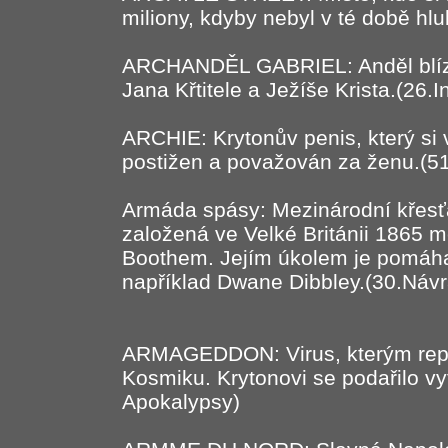
miliony, kdyby nebyl v té době hl
ARCHANDĚL GABRIEL: Anděl blízký
Jana Křtitele a Ježíše Krista.(26.In
ARCHIE: Krytonův penis, který si v
postižen a považován za ženu.(51.
Armáda spásy: Mezinárodní křesť
založená ve Velké Británii 1865 
Boothem. Jejím úkolem je pomáha
například Dwane Dibbley.(30.Návra
ARMAGEDDON: Virus, kterým replik
Kosmiku. Krytonovi se podařilo vytv
Apokalypsy)