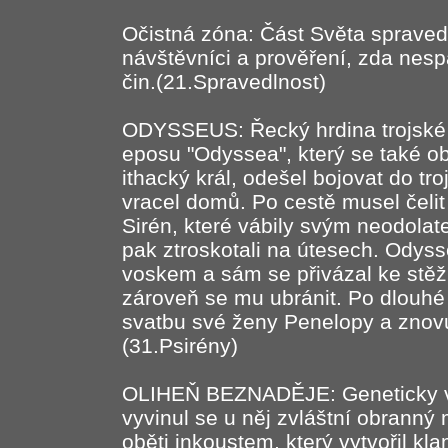
Očistná zóna: Část Světa spravedl
návštěvníci a prověření, zda nespá
čin.(21.Spravedlnost)
ODYSSEUS: Řecký hrdina trojské 
eposu "Odyssea", který se také obj
ithacký král, odešel bojovat do tr
vracel domů. Po cestě musel čeli
Sirén, které vábily svým neodola
pak ztroskotali na útesech. Odys
voskem a sám se přivázal ke stěž
zároveň se mu ubránit. Po dlouhé 
svatbu své ženy Penelopy a znovu
(31.Psirény)
OLIHEŇ BEZNADĚJE: Geneticky vyt
vyvinul se u něj zvláštní obrann
oběti inkoustem, který vytvořil k