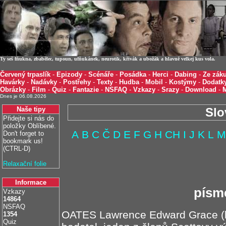
Ty seš fňukna, zbabělec, tupoun, ufňukánek, neurotik, křivák a ubožák a hlavně velkej kus vola.
Červený trpaslík
-
Epizody
-
Scénáře
-
Posádka
-
Herci
-
Dabing
-
Ze záku
Havárky
-
Nadávky
-
Postřehy
-
Texty
-
Hudba
-
Mobil
-
Kostýmy
-
Dodatk
Obrázky
-
Film
-
Quiz
-
Fantazie
-
NSFAQ
-
Vzkazy
-
Srazy
-
Download
-
Dnes je 06.08.2026
Naše tipy
Slo
Přidejte si nás do
položky Oblíbené.
A
B
C
Č
D
E
F
G
H
CH
I
J
K
L
M
Don't forget to
bookmark us!
(CTRL-D)
Relaxační folie
Informace
písm
Vzkazy
14864
NSFAQ
OATES Lawrence Edward Grace (kpt
1354
Quiz