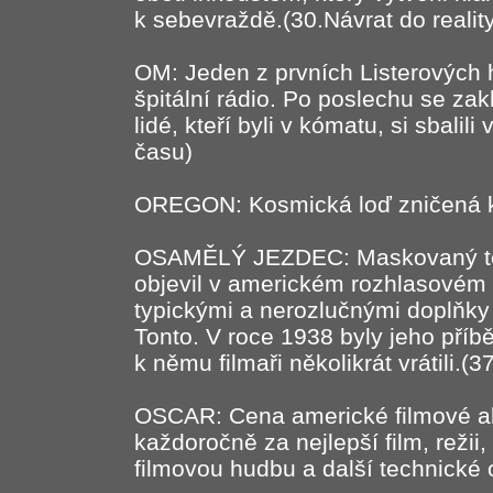
k sebevraždě.(30.Návrat do realit
OM: Jeden z prvních Listerových 
špitální rádio. Po poslechu se zak
lidé, kteří byli v kómatu, si sbalili
času)
OREGON: Kosmická loď zničená kr
OSAMĚLÝ JEZDEC: Maskovaný texa
objevil v americkém rozhlasovém 
typickými a nerozlučnými doplňky b
Tonto. V roce 1938 byly jeho příb
k němu filmaři několikrát vrátili.(3
OSCAR: Cena americké filmové a
každoročně za nejlepší film, režii
filmovou hudbu a další technické 