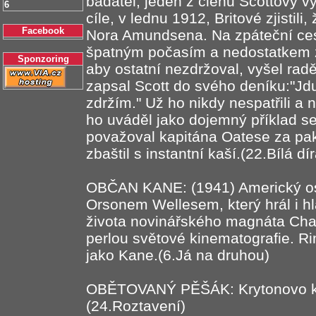
badatel, jeden z členů Scottovy v
6
cíle, v lednu 1912, Britové zjistili,
Facebook
Nora Amundsena. Na zpáteční ces
špatným počasím a nedostatkem z
Sponzoring
aby ostatní nezdržoval, vyšel radě
zapsal Scott do svého deníku:"Jdu
zdržím." Už ho nikdy nespatřili a 
ho uváděl jako dojemný příklad 
považoval kapitána Oatese za pak
zbaštil s instantní kaší.(22.Bílá dír
OBČAN KANE: (1941) Americký osca
Orsonem Wellesem, který hrál i hl
života novinářského magnáta Cha
perlou světové kinematografie.
jako Kane.(6.Já na druhou)
OBĚTOVANÝ PĚŠÁK: Krytonovo kry
(24.Roztavení)