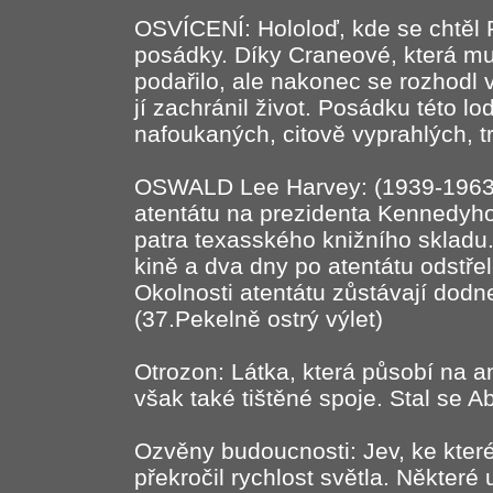
OSVÍCENÍ: Hololoď, kde se chtěl
posádky. Díky Craneové, která mu
podařilo, ale nakonec se rozhodl v
jí zachránil život. Posádku této lo
nafoukaných, citově vyprahlých, 
OSWALD Lee Harvey: (1939-1963
atentátu na prezidenta Kennedyho,
patra texasského knižního skladu.
kině a dva dny po atentátu odst
Okolnosti atentátu zůstávají dodn
(37.Pekelně ostrý výlet)
Otrozon: Látka, která působí na a
však také tištěné spoje. Stal se 
Ozvěny budoucnosti: Jev, ke kter
překročil rychlost světla. Některé 