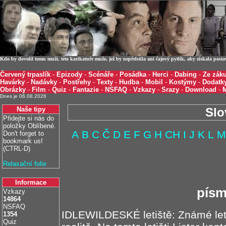
Kdo by dovolil tomu muži, této karikatuře muže, jež by nepřelstila ani čajový pytlík, aby získala post
Červený trpaslík
-
Epizody
-
Scénáře
-
Posádka
-
Herci
-
Dabing
-
Ze záku
Havárky
-
Nadávky
-
Postřehy
-
Texty
-
Hudba
-
Mobil
-
Kostýmy
-
Dodatk
Obrázky
-
Film
-
Quiz
-
Fantazie
-
NSFAQ
-
Vzkazy
-
Srazy
-
Download
-
Dnes je 06.08.2026
Naše tipy
Slo
Přidejte si nás do
položky Oblíbené.
A
B
C
Č
D
E
F
G
H
CH
I
J
K
L
M
Don't forget to
bookmark us!
(CTRL-D)
Relaxační folie
Informace
písm
Vzkazy
14864
NSFAQ
IDLEWILDESKÉ letiště: Známé let
1354
Quiz