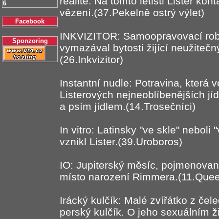
realitě. Na tomto letišti Lister k
6
vězení.(37.Pekelně ostrý výlet)
Facebook
INKVIZITOR: Samoopravovací robot,
Sponzoring
vymazával bytosti žijící neužitečn
(26.Inkvizitor)
Instantní nudle: Potravina, která
Listerových nejneoblíbenějších jíd
a psím jídlem.(14.Trosečníci)
In vitro: Latinsky "ve skle" nebol
vznikl Lister.(39.Uroboros)
IO: Jupiterský měsíc, pojmenovan
místo narození Rimmera.(11.Que
Irácký kulčík: Malé zvířátko z čel
perský kulčík. O jeho sexuálním ži