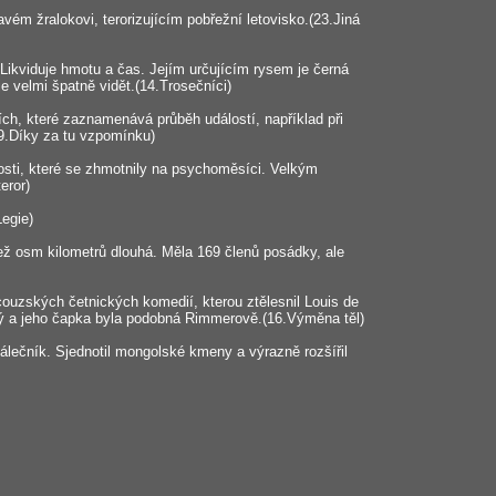
avém žralokovi, terorizujícím pobřežní letovisko.(23.Jiná
 Likviduje hmotu a čas. Jejím určujícím rysem je černá
e velmi špatně vidět.(14.Trosečníci)
ích, které zaznamenává průběh událostí, například při
(9.Díky za tu vzpomínku)
sti, které se zhmotnily na psychoměsíci. Velkým
eror)
Legie)
osm kilometrů dlouhá. Měla 169 členů posádky, ale
uzských četnických komedií, kterou ztělesnil Louis de
vý a jeho čapka byla podobná Rimmerově.(16.Výměna těl)
lečník. Sjednotil mongolské kmeny a výrazně rozšířil