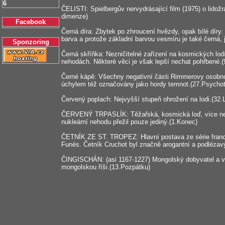
6
ČELISTI: Spielbergův nervydrásající film (1975) o lidožr
dimenze)
Facebook
Černá díra: Zbytek po zhroucení hvězdy, opak bílé díry.
barva a protože základní barvou vesmíru je také černá, j
Sponzoring
Černá skříňka: Nezničitelné zařízení na kosmických lod
nehodách. Některé věci je však lepší nechat pohřbené.
Černé kápě: Všechny negativní části Rimmerovy osobno
úchylem též označovány jako hordy temnot.(27.Psychot
Červený poplach: Nejvyšší stupeň ohrožení na lodi.(32.
ČERVENÝ TRPASLÍK: Těžařská, kosmická loď, více než 
nukleární nehodu přežil pouze jediný.(1.Konec)
ČETNÍK ZE ST. TROPEZ: Hlavní postava ze série franco
Funés. Četník Cruchot byl značně arogantní a podléza
ČINGISCHÁN: (asi 1167-1227) Mongolský dobyvatel a vá
mongolskou říši.(13.Pozpátku)