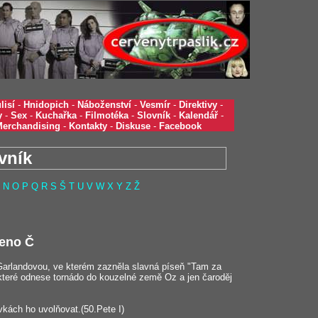
lisí
-
Hnidopich
-
Náboženství
-
Vesmír
-
Direktivy
-
y
-
Sex
-
Kuchařka
-
Filmotéka
-
Slovník
-
Kalendář
-
Merchandising
-
Kontakty
-
Diskuse
-
Facebook
vník
N
O
P
Q
R
S
Š
T
U
V
W
X
Y
Z
Ž
eno Č
rlandovou, ve kterém zazněla slavná píseň "Tam za
 které odnese tornádo do kouzelné země Oz a jen čaroděj
ávkách ho uvolňovat.(50.Pete I)