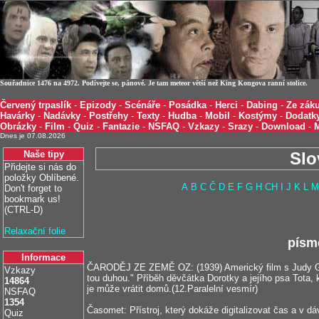
Souřadnice 1476 na 4972. Podívejte se, pánové. Je tam meteor větší než King Kongova ranní stolice.
Červený trpaslík
-
Epizody
-
Scénáře
-
Posádka
-
Herci
-
Dabing
-
Ze záku
Havárky
-
Nadávky
-
Postřehy
-
Texty
-
Hudba
-
Mobil
-
Kostýmy
-
Dodatk
Obrázky
-
Film
-
Quiz
-
Fantazie
-
NSFAQ
-
Vzkazy
-
Srazy
-
Download
-
Dnes je 07.08.2026
Naše tipy
Slo
Přidejte si nás do
položky Oblíbené.
A
B
C
Č
D
E
F
G
H
CH
I
J
K
L
M
Don't forget to
bookmark us!
(CTRL-D)
Relaxační folie
písm
Informace
ČARODĚJ ZE ZEMĚ OZ: (1939) Americký film s Judy Ga
Vzkazy
tou duhou." Příběh děvčátka Dorotky a jejího psa Tota,
14864
je může vrátit domů.(12.Paralelní vesmír)
NSFAQ
1354
Časomet: Přístroj, který dokáže digitalizovat čas a v d
Quiz