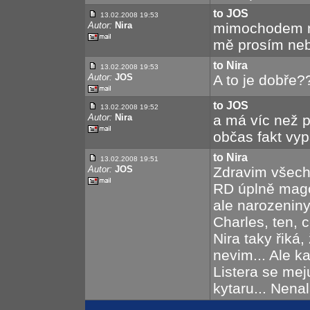
to JOS
13.02.2008 19:53
Autor:
Nira
mimochodem ned
mě prosím nebi
to Nira
13.02.2008 19:53
Autor:
JOS
A to je dobře?
to JOS
13.02.2008 19:52
Autor:
Nira
a má víc než pě
občas fakt vyp
to Nira
13.02.2008 19:51
Autor:
JOS
Zdravim všechn
RD úplně mago
ale narozeniny
Charles, ten, co
Nira taky řiká,
nevim... Ale k
Listera se mej
kytaru... Nena