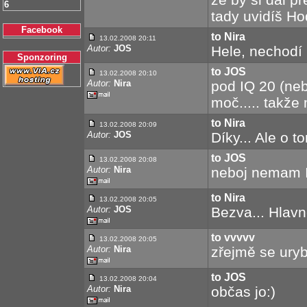
6
tady uvidíš Ho
Facebook
to Nira
13.02.2008 20:11
Autor:
JOS
Hele, nechodí F
Sponzoring
to JOS
13.02.2008 20:10
Autor:
Nira
pod IQ 20 (neb
moč..... takže
to Nira
13.02.2008 20:09
Autor:
JOS
Díky... Ale o t
to JOS
13.02.2008 20:08
Autor:
Nira
neboj nemam IQ
to Nira
13.02.2008 20:05
Autor:
JOS
Bezva... Hlavn
to vvvvv
13.02.2008 20:05
Autor:
Nira
zřejmě se uryb
to JOS
13.02.2008 20:04
Autor:
Nira
občas jo:)