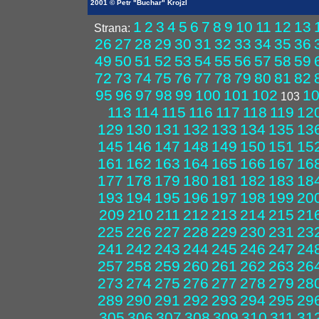
2001 © Petr "Buchar" Krojzl
1
2
3
4
5
6
7
8
9
10
11
12
13
Strana:
26
27
28
29
30
31
32
33
34
35
36
49
50
51
52
53
54
55
56
57
58
59
72
73
74
75
76
77
78
79
80
81
82
95
96
97
98
99
100
101
102
1
103
113
114
115
116
117
118
119
12
129
130
131
132
133
134
135
13
145
146
147
148
149
150
151
15
161
162
163
164
165
166
167
16
177
178
179
180
181
182
183
18
193
194
195
196
197
198
199
20
209
210
211
212
213
214
215
21
225
226
227
228
229
230
231
23
241
242
243
244
245
246
247
24
257
258
259
260
261
262
263
26
273
274
275
276
277
278
279
28
289
290
291
292
293
294
295
29
305
306
307
308
309
310
311
31