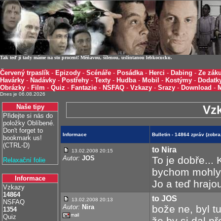
Tak teď ji tady máme na sto procent! Měňavou, šílenou, uslintanou lebkocucku.
Červený trpaslík
-
Epizody
-
Scénáře
-
Posádka
-
Herci
-
Dabing
-
Ze záku
Havárky
-
Nadávky
-
Postřehy
-
Texty
-
Hudba
-
Mobil
-
Kostýmy
-
Dodatk
Obrázky
-
Film
-
Quiz
-
Fantazie
-
NSFAQ
-
Vzkazy
-
Srazy
-
Download
-
Dnes je 06.08.2026
Naše tipy
Vz
Přidejte si nás do
položky Oblíbené.
Don't forget to
Informace
Bulletin - 14864 zpráv (zobr
bookmark us!
(CTRL-D)
to Nira
13.02.2008 20:15
Autor:
JOS
To je dobře... 
Relaxační folie
bychom mohly 
Informace
Jo a teď hrajou
Vzkazy
14864
to JOS
13.02.2008 20:13
NSFAQ
Autor:
Nira
bože ne, byl tu 
1354
Quiz
že by si dal 