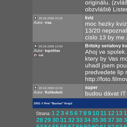
originálu. (zvlá
obzvláště Liste
kviz
05.04.2008 15:25
Autor:
risa
moc hezky kviz.
13/20 nepoznal 
cislo 13 by me 
Britsky serialovy kv
05.04.2008 13:00
Autor:
tupohlav
Ahoj ve spolek.
ktery by Vas mo
uhadl jsem pouz
predvedete lip 
http://foto.filmo
super
05.04.2008 10:33
Autor:
Kolikokoli
budou dávat IT
2001 © Petr "Buchar" Krojzl
1
2
3
4
5
6
7
8
9
10
11
12
13
1
Strana:
28
29
30
31
32
33
34
35
36
37
38
3
53
54
55
56
57
58
59
60
61
62
63
6