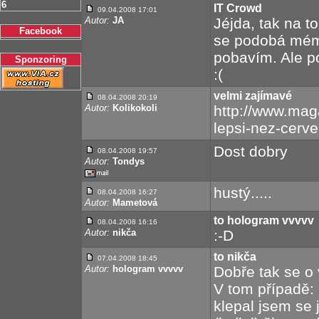
6
IT Crowd
09.04.2008 17:01
Autor:
JA
Jéjda, tak na t
Facebook
se podobá mému
pobavím. Ale po
Sponzoring
:(
velmi zajímavé
08.04.2008 20:19
Autor:
Kolikokoli
http://www.maga
lepsi-nez-cerve
Dost dobry
08.04.2008 19:57
Autor:
Tondys
hustý.....
08.04.2008 16:27
Autor:
Mametová
to hologram vvvvv
08.04.2008 16:16
Autor:
nikča
:-D
to nikča
07.04.2008 18:45
Autor:
hologram vvvvv
Dobře tak se o
V tom případě: 
klepal jsem se ja