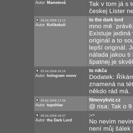
Autor:
Mametová
Tak v tom já s 
českej Lister ne
to the dark lord
06.04.2008 13:12
Autor:
Kolikokoli
mno mě ¨právěže
Existuje jediná
originál a to s
lepší originál. 
nálada jakou ti
špatnej je skvěl
to nikča
05.04.2008 20:16
Autor:
hologram vvvvv
Dodatek: Říkám
znamená na té
někdo rád má.
filmovykviz.cz
05.04.2008 17:58
Autor:
tupohlav
@ risa: Tak o 9 
:-~
05.04.2008 16:37
Autor:
the Dark Lord
No nevim nevim,
není můj šálek