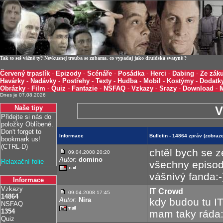
Tak to seš vážně ty? Nevkusnej trouba se zubama, co vypadaj jako druidská svatyně ?
Červený trpaslík
-
Epizody
-
Scénáře
-
Posádka
-
Herci
-
Dabing
-
Ze záku
Havárky
-
Nadávky
-
Postřehy
-
Texty
-
Hudba
-
Mobil
-
Kostýmy
-
Dodatk
Obrázky
-
Film
-
Quiz
-
Fantazie
-
NSFAQ
-
Vzkazy
-
Srazy
-
Download
-
Dnes je 07.08.2026
Naše tipy
V
Přidejte si nás do
položky Oblíbené.
Don't forget to
Informace
Bulletin - 14864 zpráv (zobra
bookmark us!
(CTRL-D)
chtěl bych se ze
09.04.2008 20:20
Autor:
domino
Relaxační folie
všechny episod
vášnivý fanda:
Informace
Vzkazy
IT Crowd
09.04.2008 17:45
14864
Autor:
Nira
kdy budou tu IT
NSFAQ
1354
mam taky ráda
Quiz