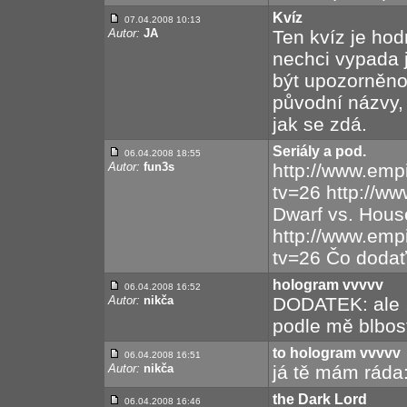
Kvíz
07.04.2008 10:13
Autor:
JA
Ten kvíz je ho
nechci vypada 
být upozorněno
původní názvy, 
jak se zdá.
Seriály a pod.
06.04.2008 18:55
Autor:
fun3s
http://www.emp
tv=26 http://ww
Dwarf vs. Hous
http://www.emp
tv=26 Čo dodať
hologram vvvvv
06.04.2008 16:52
Autor:
nikča
DODATEK: ale ,
podle mě blbos
to hologram vvvvv
06.04.2008 16:51
Autor:
nikča
já tě mám ráda
the Dark Lord
06.04.2008 16:46