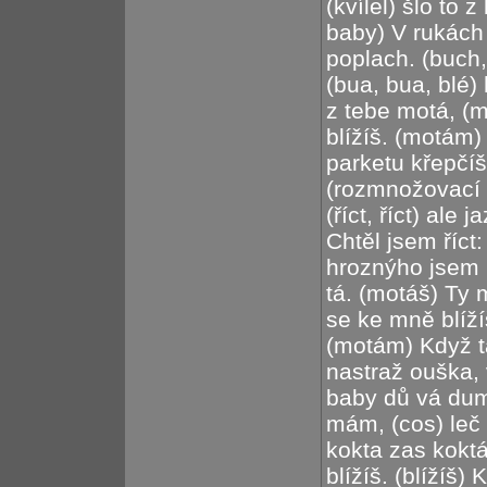
(kvílel) šlo to 
baby) V rukách d
poplach. (buch,
(bua, bua, blé)
z tebe motá, (
blížíš. (motám
parketu křepčíš
(rozmnožovací s
(říct, říct) ale
Chtěl jsem říct
hroznýho jsem 
tá. (motáš) Ty 
se ke mně blíží
(motám) Když t
nastraž ouška,
baby dů vá dum
mám, (cos) leč
kokta zas koktá
blížíš. (blížíš) 