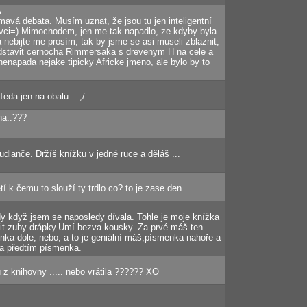
A
á debata. Musím uznat, že jsou tu jen inteligentní
líkovci=) Mimochodem, jen me tak napadlo, ze kdyby byla
a nebijte me prosím, tak by jsme se asi museli zblaznit,
redstavit cernocha Rimmersaka s drevenym H na cele a
nenapada nejake tipicky Africke jmeno, ale bylo by to
Teda jen na obalu... ;/
ha..???
dlanče. Držíš knížku v jedné ruce a děláš ...
ětí k čemu to slouží ty trdlo co? to je zase den
dy když jsem se naposledy dívala. Tohle je moje knížka
ánit zuby drápky.Umí bezva kousky. Za prvé máš ten
ka dole, nebo, a to je geniální máš,písmenka nahoře a
la předtím písmenka.
ku z knihovny ..... nebo vrátila ?????? XO