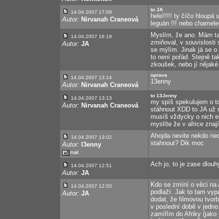
to JA
14.04.2007 17:09
hele!!!!! ty číčo hloup
Autor:
Nirvanah Craneová
leguán !!! nebo chamele
Myslím, že ano. Mám tak
14.04.2007 16:19
zmiňoval, v souvislosti
Autor:
JA
se mýlím. Jinak já se o 
to není pořád. Stejně t
zkoušek, nebo jí nějaké 
oprava
14.04.2007 13:14
13enny
Autor:
Nirvanah Craneová
to 13Jenny
14.04.2007 13:13
my spíš spekulujem o to
Autor:
Nirvanah Craneová
stáhnout XDD to JA už 
musíš vždycky o nich eš
myslíte že v africe znaj
Ahojda nevite nekdo nec
14.04.2007 13:02
stahnout? Dik moc
Autor:
I3enny
Ach jo, to je zase dlouh
14.04.2007 12:51
Autor:
JA
Kdo se zmíní o věci na 
14.04.2007 12:50
podlaží. Jak to tam vy
Autor:
JA
dodat, že filmovou tvor
v poslední době v jedn
zamířím do Afriky (jako 