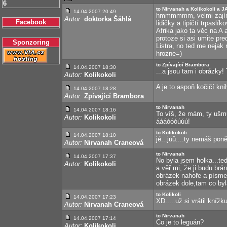
6
to Nirvanah a Kolikokoli a J
14.04.2007 20:49
hmmmmmm, velmi zajímav
Autor:
doktorka Šáhlá
Facebook
lidičky a tipičtí trpas
Afrika jako ta věc na A 
protoze si asi umite p
Sponzoring
Listra, no ted me nejak 
hrozne=)
to Zpívající Brambora
14.04.2007 18:30
...a jsou tam i obrázky! 
Autor:
Kolikokoli
A je to aspoň kočičí kni
14.04.2007 18:28
Autor:
Zpívající Brambora
to Nirvanah
14.04.2007 18:16
To víš, že mám, ty ušmu
Autor:
Kolikokoli
áááóóóúúú!
to Kolikokoli
14.04.2007 18:10
jé...jůů....ty nemáš pon
Autor:
Nirvanah Craneová
to Nirvanah
14.04.2007 17:37
No byla jsem holka...te
Autor:
Kolikokoli
a věř mi, že ji budu br
obrázek nahoře a písmen
obrázek dole,tam co by
to Kolikoli
14.04.2007 17:23
XD.....už si vrátil kníž
Autor:
Nirvanah Craneová
to Nirvanah
14.04.2007 17:14
Co je to leguán?
Autor:
Kolikokoli