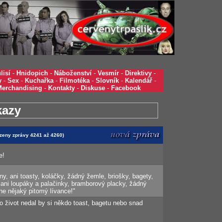
lisí
-
Hnidopich
-
Náboženství
-
Vesmír
-
Direktivy
-
y
-
Sex
-
Kuchařka
-
Filmotéka
-
Slovník
-
Kalendář
-
Merchandising
-
Kontakty
-
Diskuse
-
Facebook
kazy
azeny zprávy 4241 až 4260)
e!
, ani toasty, koláčky, žádný žemle, briošky, bagety,
 ani loupáky a palačinky, bramborový placky, žádný
 ne nějaký pitomý lívance!"
o život nedal by si někdo toast, bagetu nebo snad