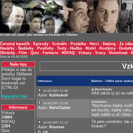
Jsi nám tady platný jako automat na kondomy ve Vatikánu.
Červený trpaslík
-
Epizody
-
Scénáře
-
Posádka
-
Herci
-
Dabing
-
Ze záku
Havárky
-
Nadávky
-
Postřehy
-
Texty
-
Hudba
-
Mobil
-
Kostýmy
-
Dodatk
Obrázky
-
Film
-
Quiz
-
Fantazie
-
NSFAQ
-
Vzkazy
-
Srazy
-
Download
-
Dnes je 06.08.2026
Naše tipy
Vz
Přidejte si nás do
položky Oblíbené.
Don't forget to
Informace
Bulletin - 14864 zpráv (zobr
bookmark us!
(CTRL-D)
to DericCaster
14.04.2007 21:40
ÁÁÁ takže ty jsi na vafl
Autor:
Kolikokoli
Relaxační folie
to Koumes
14.04.2007 21:34
"Nechceme žádný muffiny
Informace
Autor:
DericCaster
ani buchty, žádný veky,
Vzkazy
teplý jidáše a už vůbec
14864
NSFAQ
Tě péro sombréro, tak c
14.04.2007 21:12
1354
lívanec?
Autor:
Koumes
Quiz