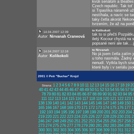
kvůli seriálům a Beatle
Czech republic. Tak toť
si Trpaslíka náramně uži
nestíhala, a navíc se t
taky četla akorát Nekon
tvrzením, že až na poně
to Kolikokoli
14.04.2007 12:39
tak to si přečti Pozpátk
Autor:
Nirvanah Craneová
iletý Kocour chystá na 
popsané není ale tak....
to Nirvanah
14.04.2007 12:16
No já jsem četla zatím 
Autor:
Kolikokoli
u toho nasmála. Žádný ex
nenudí. Vytkla bych sna
které byly i v seriálu 
2001 © Petr "Buchar" Krojzl
1
2
3
4
5
6
7
8
9
10
11
12
13
14
15
16
17
18
19
2
Strana:
40
41
42
43
44
45
46
47
48
49
50
51
52
53
54
55
56
57
5
78
79
80
81
82
83
84
85
86
87
88
89
90
91
92
93
94
95
111
112
113
114
115
116
117
118
119
120
121
122
123
1
138
139
140
141
142
143
144
145
146
147
148
149
150
1
165
166
167
168
169
170
171
172
173
174
175
176
177
1
192
193
194
195
196
197
198
199
200
201
202
203
204
219
220
221
222
223
224
225
226
227
228
229
230
231
2
246
247
248
249
250
251
252
253
254
255
256
257
258
2
273
274
275
276
277
278
279
280
281
282
283
284
285
2
300
301
302
303
304
305
306
307
308
309
310
311
312
3