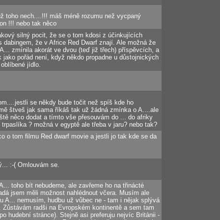
á už toho nech....!!! máš méně rozumu než vycpaný
on !!! nebo tak něco
ový silný pocit, že se o tom kdosi z účinkujících
 s dabingem, že v Africe Red Dwarf znají. Ale možná že
A... zmínila akorát ve dvou (teď již třech) příspěvcích, a
ak jako pořád není, když někdo propadne u důstojnických
oblíbené jídlo.
m....jestli se někdy bude točit než spíš kde ho
mě štveš jak sama říkáš tak už žádná zmínka o A....ale
tě něco dodat a tímto vše přesouvám do ... do afriky
í trpaslíka ? možná v egyptě ale třeba v jaru? nebo tak?
o o tom filmu Red dwarf movie a jestli jo tak kde se da
ý... :-( Omlouvám se.
A... toho bít nebudeme, ale zavřeme ho na třinácté
padá jsem měli možnost nahlédnout včera. Musím ale
bu A... nemusím, hudbu už vůbec ne - tam i nějak splývá
o. Zůstávám radši na Evropském kontinentě a sem tam
po hudební stránce). Stejně asi preferuju nejvíc Británii -