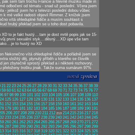
s, pak sem tam trochu Francie a hlevně muziku made in
 mé odbočení od tématu - snad už poslední. Včera jsem
la - jelikož jsem ho v televizi poslední dobou vůbec
am k mé velké radosti objevil Rimmer. Z knížek jsem
ečno vítá ohleduplné řidiče a musím souhlasit s
kud hrubý překlad jsem se u toho dost pobavila.
u XD to je fakt hustý....tam je dost mrtě popis jak se 15-
svůj první sexuální styk....děsný....XD úpe vše tam
jako....je to hustý no XD
jen Nekonečno vítá ohleduplné řidiče a pořádně jsem se
tra složitý děj, plynulý příběh u kterého se člověk
d jen zbytečně sprostý překlad a i některé rozhovory,
jsou přeloženy trošku jinak. Takže suma sumárum 97%
0
21
22
23
24
25
26
27
28
29
30
31
32
33
34
35
36
37
38
39
8
59
60
61
62
63
64
65
66
67
68
69
70
71
72
73
74
75
76
77
96
97
98
99
100
101
102
103
104
105
106
107
108
109
110
24
125
126
127
128
129
130
131
132
133
134
135
136
137
51
152
153
154
155
156
157
158
159
160
161
162
163
164
78
179
180
181
182
183
184
185
186
187
188
189
190
191
205
206
207
208
209
210
211
212
214
215
216
217
218
213
32
233
234
235
236
237
238
239
240
241
242
243
244
245
59
260
261
262
263
264
265
266
267
268
269
270
271
272
86
287
288
289
290
291
292
293
294
295
296
297
298
299
13
314
315
316
317
318
319
320
321
322
323
324
325
326