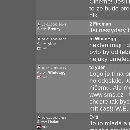
Cineme! Jesli 
to ze bude pre
dik...
2 Fireman
10.01.2003 20:43
Autor:
Frenzy
Jsi nestydatý 
to WhiteEgg
09.01.2003 20:50
Autor:
yber
nekteri maji i 
bylo by od teb
nejaky umeleck
to yber
09.01.2003 20:27
Autor:
WhiteEgg
Logo je ti na 
ho odeslalo. J
ničemu. Ale mo
www.sms.cz - t
chcete tak byc
mít čas!) W.E. 
D-itt
09.01.2003 07:58
Autor:
Hadati
Je to mladá a 