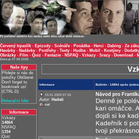
Po pořádné mlátičce bys možná mohl zítra srkat oběd slánkou.
Červený trpaslík
-
Epizody
-
Scénáře
-
Posádka
-
Herci
-
Dabing
-
Ze záku
Havárky
-
Nadávky
-
Postřehy
-
Texty
-
Hudba
-
Mobil
-
Kostýmy
-
Dodatk
Obrázky
-
Film
-
Quiz
-
Fantazie
-
NSFAQ
-
Vzkazy
-
Srazy
-
Download
-
Dnes je 07.08.2026
Naše tipy
Vz
Přidejte si nás do
položky Oblíbené.
Don't forget to
Informace
Bulletin - 14864 zpráv (zob
bookmark us!
(CTRL-D)
Návod pro Frantík
15.01.2003 07:33
Autor:
Hadati
Denně je polé
Relaxační folie
kari omáčce. Až
Informace
dojdi si ke kad
Vzkazy
Kadeřník ti po
14864
NSFAQ
tvoji překrásno
1354
Quiz