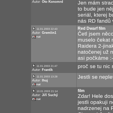
Autor:
Oto Konomrd
Jen mám strach
to bude jen ně
seriál, kterej 
nás RD fandů 
Red Dwarf film
11.01.2003 22:43
Autor:
Gremlin1
Četl jsem něc
muselo čekat n
Raidera 2-jina
natočenej už n
asi počkáme :
proč se tu nic
11.01.2003 21:47
Autor:
Frantík
Jestli se neple
11.01.2003 13:28
Autor:
Ihuj
film
10.01.2003 21:14
Autor:
Jiří Suchý
Zdar! Hele dos
jestli opakuji
nadrzenej na F