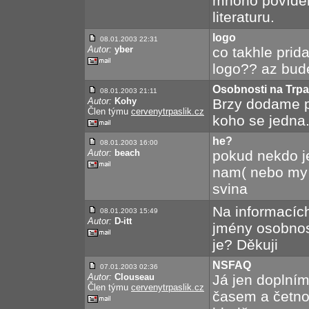
mnoho povídek
literaturu.
logo
08.01.2003 22:31
Autor:
yber
co takhle prida
logo?? az bud
Osobnosti na Trpa
08.01.2003 21:11
Autor:
Kohy
Brzy dodame po
Člen týmu
cervenytrpaslik.cz
koho se jedna
he?
08.01.2003 16:00
Autor:
beach
pokud nekdo je
nam( nebo my 
svina
Na informacíc
08.01.2003 15:49
Autor:
D-itt
jmény osobnos
je? Děkuji
NSFAQ
07.01.2003 02:36
Autor:
Clouseau
Já jen doplním
Člen týmu
cervenytrpaslik.cz
časem a četnos