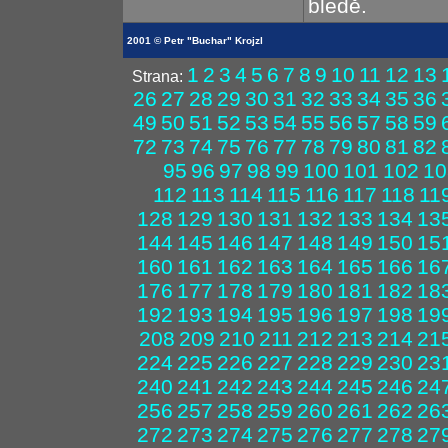
bledě.
2001 © Petr "Buchar" Krojzl
1
2
3
4
5
6
7
8
9
10
11
12
13
Strana:
26
27
28
29
30
31
32
33
34
35
36
49
50
51
52
53
54
55
56
57
58
59
72
73
74
75
76
77
78
79
80
81
82
95
96
97
98
99
100
101
102
10
112
113
114
115
116
117
118
11
128
129
130
131
132
133
134
13
144
145
146
147
148
149
150
15
160
161
162
163
164
165
166
16
176
177
178
179
180
181
182
18
192
193
194
195
196
197
198
19
208
209
210
211
212
213
214
21
224
225
226
227
228
229
230
23
240
241
242
243
244
245
246
24
256
257
258
259
260
261
262
26
272
273
274
275
276
277
278
27