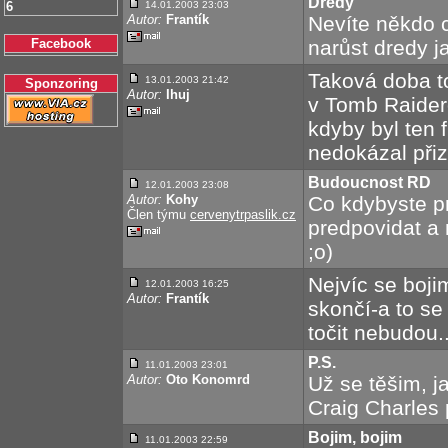
Dredy
6
14.01.2003 23:03
Autor:
Frantík
Nevíte někdo 
Facebook
narůst dredy j
Taková doba t
13.01.2003 21:42
Sponzoring
Autor:
Ihuj
v Tomb Raidero
kdyby byl ten f
nedokázal přiz
Budoucnost RD
12.01.2003 23:08
Autor:
Kohy
Co kdybyste pr
Člen týmu
cervenytrpaslik.cz
predpovidat a 
;o)
Nejvíc se boji
12.01.2003 16:25
Autor:
Frantík
skončí-a to se 
točit nebudou...
P.S.
11.01.2003 23:01
Autor:
Oto Konomrd
Už se těšim, j
Craig Charles 
Bojim, bojim
11.01.2003 22:59