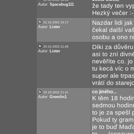
Autor:
Spacebug111
že tady ten vy
Hezký večer :-
Nazdar lidi jak
21.10.2002 18:17
Autor:
Lister
čekal další va
osobu a ono ni
Díki za důvěru
20.10.2002 21:46
Autor:
Lister
asi to zní divn
nevěříte co. j
tu kecá víc o 
super ale trpas
vrátí do starejc
co jiného...
20.10.2002 21:11
Autor:
Gremlin1
K těm 18 hodin
sedmou hodinu
to je za spešl 
Pokud ty gram
je to buď Maďa
to .... (cenzur