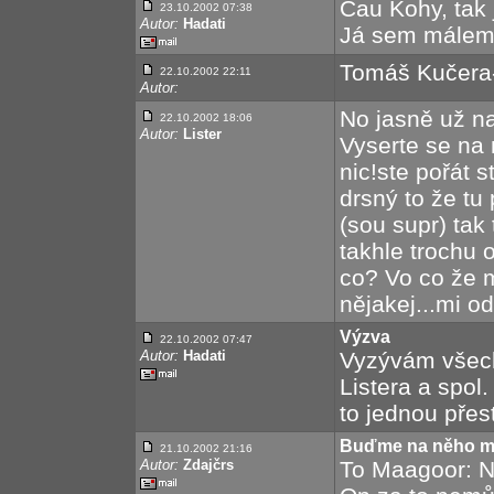
Čau Kohy, tak 
23.10.2002 07:38
Autor:
Hadati
Já sem málem 
Tomáš Kučera-
22.10.2002 22:11
Autor:
No jasně už na 
22.10.2002 18:06
Autor:
Lister
Vyserte se na 
nic!ste pořát s
drsný to že tu
(sou supr) tak 
takhle trochu o
co? Vo co že 
nějakej...mi od
Výzva
22.10.2002 07:47
Autor:
Hadati
Vyzývám všech
Listera a spol
to jednou přes
Buďme na něho mír
21.10.2002 21:16
Autor:
Zdajčrs
To Maagoor: N