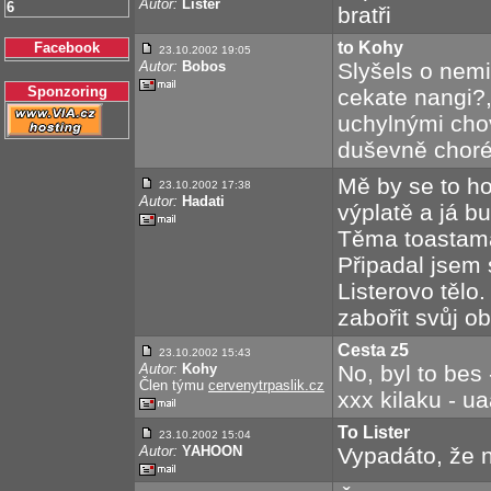
Autor:
Lister
6
bratři
to Kohy
Facebook
23.10.2002 19:05
Autor:
Bobos
Slyšels o nem
Sponzoring
cekate nangi?,
uchylnými cho
duševně chor
Mě by se to ho
23.10.2002 17:38
Autor:
Hadati
výplatě a já bu
Těma toastama 
Připadal jsem 
Listerovo tělo
zabořit svůj ob
Cesta z5
23.10.2002 15:43
Autor:
Kohy
No, byl to bes 
Člen týmu
cervenytrpaslik.cz
xxx kilaku - ua
To Lister
23.10.2002 15:04
Autor:
YAHOON
Vypadáto, že n