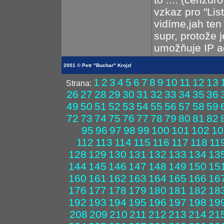
vzkaz pro "List
vidíme,jah ten
supr, protože 
umožňuje IP a
2001 © Petr "Buchar" Krojzl
1
2
3
4
5
6
7
8
9
10
11
12
13
Strana:
26
27
28
29
30
31
32
33
34
35
36
49
50
51
52
53
54
55
56
57
58
59
72
73
74
75
76
77
78
79
80
81
82
95
96
97
98
99
100
101
102
10
112
113
114
115
116
117
118
11
128
129
130
131
132
133
134
13
144
145
146
147
148
149
150
15
160
161
162
163
164
165
166
16
176
177
178
179
180
181
182
18
192
193
194
195
196
197
198
19
208
209
210
211
212
213
214
21