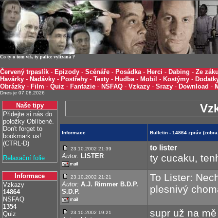
Co ty o tom víš, ty palice vylízaná ?
Červený trpaslík
-
Epizody
-
Scénáře
-
Posádka
-
Herci
-
Dabing
-
Ze záku
Havárky
-
Nadávky
-
Postřehy
-
Texty
-
Hudba
-
Mobil
-
Kostýmy
-
Dodatk
Obrázky
-
Film
-
Quiz
-
Fantazie
-
NSFAQ
-
Vzkazy
-
Srazy
-
Download
-
Dnes je 07.08.2026
Naše tipy
Vz
Přidejte si nás do
položky Oblíbené.
Don't forget to
Informace
Bulletin - 14864 zpráv (zob
bookmark us!
(CTRL-D)
to lister
23.10.2002 21:39
Autor:
LISTER
ty cucaku, ten
Relaxační folie
To Lister: Nec
Informace
23.10.2002 21:21
Autor:
A.J. Rimmer B.D.P.
Vzkazy
plesnivý chom
S.D.P.
14864
NSFAQ
1354
supr už na mě 
23.10.2002 19:21
Quiz