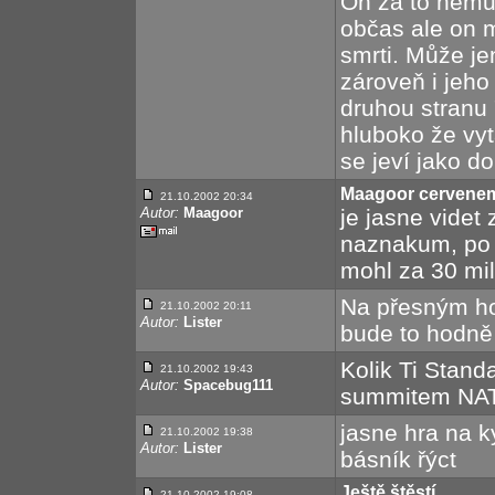
On za to nemů
občas ale on 
smrti. Může jen
zároveň i jeho 
druhou stranu 
hluboko že vy
se jeví jako d
Maagoor cervenem
21.10.2002 20:34
Autor:
Maagoor
je jasne vide
naznakum, po 
mohl za 30 mil
Na přesným ho
21.10.2002 20:11
Autor:
Lister
bude to hodně .
Kolik Ti Stand
21.10.2002 19:43
Autor:
Spacebug111
summitem NATO
jasne hra na k
21.10.2002 19:38
Autor:
Lister
básník řýct
Ještě štěstí,
21.10.2002 19:08