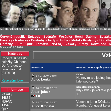
Ale, ale, jestlipak to nejsou staří známí, ta lidská havěť, prašiví slizouni, smradlavé zvratky, chodíc
Červený trpaslík
-
Epizody
-
Scénáře
-
Posádka
-
Herci
-
Dabing
-
Ze záku
Havárky
-
Nadávky
-
Postřehy
-
Texty
-
Hudba
-
Mobil
-
Kostýmy
-
Dodatk
Obrázky
-
Film
-
Quiz
-
Fantazie
-
NSFAQ
-
Vzkazy
-
Srazy
-
Download
-
Dnes je 08.08.2026
Naše tipy
Vz
Přidejte si nás do
položky Oblíbené.
Don't forget to
Informace
Bulletin - 14864 zpráv (zob
bookmark us!
(CTRL-D)
DC++
14.07.2004 15:46
No nevim ale jedinej hu
Autor:
Lenka
Relaxační folie
kde jsou dalsi?
non-stop promitani?
14.07.2004 12:37
Informace
kdy? kde? ja xci taki je
Autor:
julezz
:(
Vzkazy
14864
NSFAQ
Vsechno je na DCcku a c
14.07.2004 01:27
1354
Kombat Conquest kerej t
Autor:
Kronstar
Quiz