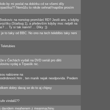
kdo by mi poslal na dobírku cd se všemi díly
rpaslíka?? Nemůžu to nikde sehnat!!napište prosím
Boskovic na nonstop promítání RD? Jestli ano, a kdyby
vozítku (Starbug 1), a především kdyby moc nelpěl na
 ... Ty si tak naivní! ... Díky :))
it je to taky od BBC. No ono na tech teleblbis taky neni
 Teletubies
že v Čechách vydali na DVD seriál pro děti
lovinu vydaj a Trpaslik nic.
jsou nabizene na
/podrobnosti.htm , ten manik nejak neodpovida. Predem
elkem dobry davaj se do to aj chipsy
uře vindalů??
letl s davidem meahenem z meanmachinu