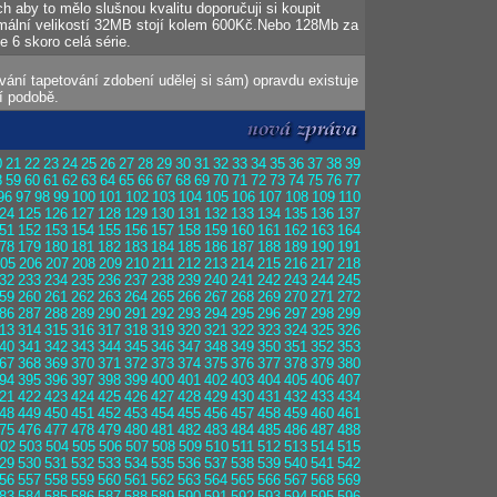
 aby to mělo slušnou kvalitu doporučuji si koupit
mální velikostí 32MB stojí kolem 600Kč.Nebo 128Mb za
e 6 skoro celá série.
ání tapetování zdobení udělej si sám) opravdu existuje
í podobě.
0
21
22
23
24
25
26
27
28
29
30
31
32
33
34
35
36
37
38
39
8
59
60
61
62
63
64
65
66
67
68
69
70
71
72
73
74
75
76
77
96
97
98
99
100
101
102
103
104
105
106
107
108
109
110
24
125
126
127
128
129
130
131
132
133
134
135
136
137
51
152
153
154
155
156
157
158
159
160
161
162
163
164
78
179
180
181
182
183
184
185
186
187
188
189
190
191
05
206
207
208
209
210
211
212
213
214
215
216
217
218
32
233
234
235
236
237
238
239
240
241
242
243
244
245
59
260
261
262
263
264
265
266
267
268
269
270
271
272
86
287
288
289
290
291
292
293
294
295
296
297
298
299
13
314
315
316
317
318
319
320
321
322
323
324
325
326
40
341
342
343
344
345
346
347
348
349
350
351
352
353
67
368
369
370
371
372
373
374
375
376
377
378
379
380
94
395
396
397
398
399
400
401
402
403
404
405
406
407
21
422
423
424
425
426
427
428
429
430
431
432
433
434
48
449
450
451
452
453
454
455
456
457
458
459
460
461
75
476
477
478
479
480
481
482
483
484
485
486
487
488
02
503
504
505
506
507
508
509
510
511
512
513
514
515
29
530
531
532
533
534
535
536
537
538
539
540
541
542
56
557
558
559
560
561
562
563
564
565
566
567
568
569
83
584
585
586
587
588
589
590
591
592
593
594
595
596