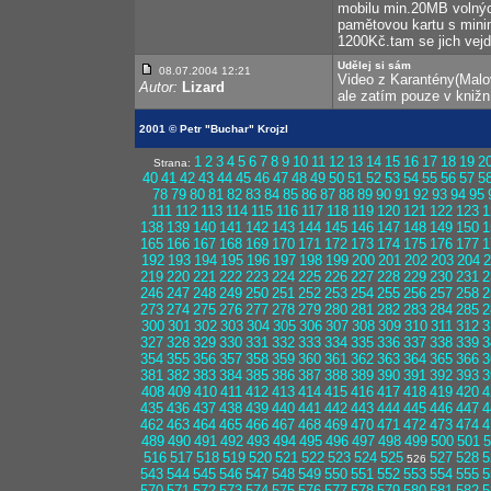
mobilu min.20MB volných
pamětovou kartu s mini
1200Kč.tam se jich vejd
Udělej si sám
08.07.2004 12:21
Video z Karantény(Malov
Autor:
Lizard
ale zatím pouze v knižn
2001 © Petr "Buchar" Krojzl
1
2
3
4
5
6
7
8
9
10
11
12
13
14
15
16
17
18
19
2
Strana:
40
41
42
43
44
45
46
47
48
49
50
51
52
53
54
55
56
57
5
78
79
80
81
82
83
84
85
86
87
88
89
90
91
92
93
94
95
111
112
113
114
115
116
117
118
119
120
121
122
123
1
138
139
140
141
142
143
144
145
146
147
148
149
150
1
165
166
167
168
169
170
171
172
173
174
175
176
177
1
192
193
194
195
196
197
198
199
200
201
202
203
204
2
219
220
221
222
223
224
225
226
227
228
229
230
231
2
246
247
248
249
250
251
252
253
254
255
256
257
258
2
273
274
275
276
277
278
279
280
281
282
283
284
285
2
300
301
302
303
304
305
306
307
308
309
310
311
312
3
327
328
329
330
331
332
333
334
335
336
337
338
339
3
354
355
356
357
358
359
360
361
362
363
364
365
366
3
381
382
383
384
385
386
387
388
389
390
391
392
393
3
408
409
410
411
412
413
414
415
416
417
418
419
420
4
435
436
437
438
439
440
441
442
443
444
445
446
447
4
462
463
464
465
466
467
468
469
470
471
472
473
474
4
489
490
491
492
493
494
495
496
497
498
499
500
501
5
516
517
518
519
520
521
522
523
524
525
527
528
5
526
543
544
545
546
547
548
549
550
551
552
553
554
555
5
570
571
572
573
574
575
576
577
578
579
580
581
582
5