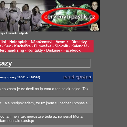
í žumpy hnusného odpadu.
lisí
-
Hnidopich
-
Náboženství
-
Vesmír
-
Direktivy
-
y
-
Sex
-
Kuchařka
-
Filmotéka
-
Slovník
-
Kalendář
-
Merchandising
-
Kontakty
-
Diskuse
-
Facebook
kazy
razeny zprávy 10501 až 10520)
b co znam je cz-devil.no-ip.com a ten nejak nejde. Tak
ct...ale predpokladam, ze uz jsem tu nadheru propasla...
o tam neni tak neexistuje teda az na serial Mortal
am neni ale existuje