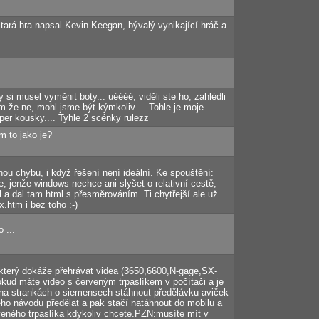
tará hra napsal Kevin Keegan, bývalý vynikající hráč a
y si musel vyměnit boty... uéééé, viděli ste ho, zahlédli
m že ne, mohl jsme být kýmkoliv.... Tohle je moje
per kousky.... Tyhle 2 scénky rulezz
em to jako je?
nou chybu, i když řešení není ideální. Ke spouštění:
e, jenže windows nechce ani slyšet o relativní cestě,
l a dal tam html s přesměrováním. Ti chytřejší ale už
ex.htm i bez toho :-)
 ...
 který dokáže přehrávat videa (3650,6600,N-gage,SX-
kud máte video s červeným trpaslíkem v počítači a je
i na strankách o siemensech stáhnout předělávku aviček
ého návodu předělat a pak stačí natáhnout do mobilu a
veného trpaslíka kdykoliv chcete.PZN:musíte mít v