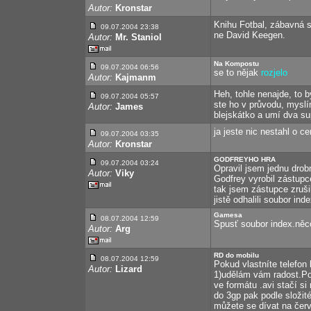
Autor:
Kronstar
Knihu Fotbal, zábavná s
09.07.2004 23:38
ne David Keegen.
Autor:
Mr. Staniol
Na Kompostu
09.07.2004 06:56
se to nějak
rozjelo
Autor:
Kajmanm
Heh, tohle nenajde, to b
09.07.2004 05:57
ste ho v průvodu, myslí
Autor:
James
blejskátko a umí dva su
ja jeste nic nestahl o c
09.07.2004 03:35
Autor:
Kronstar
GODFREYHO HRA
09.07.2004 03:24
Opravil jsem jednu drob
Autor:
Viky
Godfrey vyrobil zástupc
tak jsem zástupce zruši
jistě odhalili soubor ind
Gamesa
08.07.2004 12:59
Spusť soubor index.něco
Autor:
Arg
RD do mobilu
08.07.2004 12:59
Pokud vlastníte telefon
Autor:
Lizard
1)udělám vám radost.Po
ve formátu .avi stačí s
do 3gp pak podle složit
můžete se dívat na čer