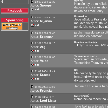
ripy RD
6
13.07.2004 22:39
Nenašel by se tu někdo 
Autor:
Snoopy
dabovanýho červenýho t
Facebook
někdo na email..díky!!
Boskovice
13.07.2004 22:37
Jede někdo z Prahy do 
Sponzoring
Autor:
M_arvin
měl dvě volný místa ve 
penězích, nevzal bys nás?
ja chci trpajslu sakva d
13.07.2004 00:46
nic moc co dabovat.
Autor:
Kronstar
Kam ten svět spjeje...
12.07.2004 19:10
...když už sou na DVD i
Autor:
Arg
To snad neni možný
12.07.2004 19:03
Včera sem se dozvěděl,
Autor:
Velos
Teletubbies.Takovou vos
RD
11.07.2004 19:49
Ma nekdo tyhle ripy co 
Autor:
Dracek
http://reddwarf.unas.cz
dik za odpoved.
Jen na KFC kure je to c
11.07.2004 12:15
Autor:
Kronstar
Kuře vindalů
11.07.2004 11:31
Nemá někdo recept na k
Autor:
Lord Lister
To je fakt ja si to sp
10.07.2004 12:34