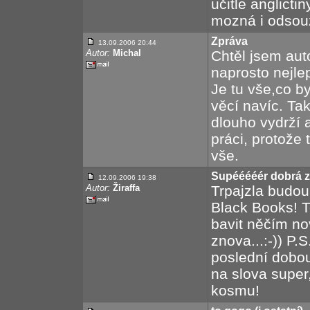
učitle anglicti
mozná i odsouz
Zpráva
13.09.2006 20:44
Autor:
Michal
Chtěl jsem auto
naprosto nejlep
Je tu vše,co by
věcí navíc. Ta
dlouho vydrží 
práci, protože
vše.
Supééééér dobrá z
12.09.2006 19:38
Autor:
Žiraffa
Trpajzla budou
Black Books! T
bavit něčím no
znova...:-)) P.
poslední dobou
na slova super,
kosmu!