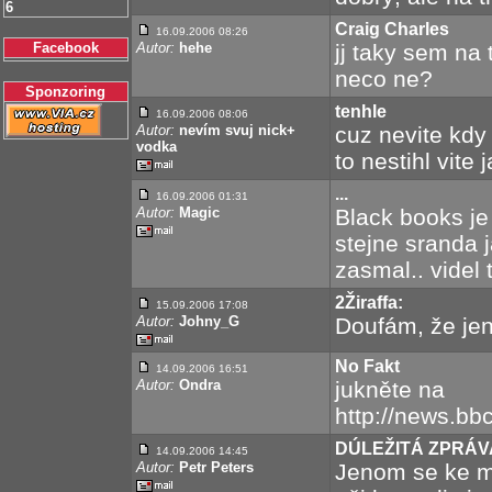
6
Craig Charles
16.09.2006 08:26
Facebook
Autor:
hehe
jj taky sem na
neco ne?
Sponzoring
tenhle
16.09.2006 08:06
Autor:
nevím svuj nick+
cuz nevite kd
vodka
to nestihl vite 
...
16.09.2006 01:31
Autor:
Magic
Black books je 
stejne sranda 
zasmal.. videl
2Žiraffa:
15.09.2006 17:08
Autor:
Johny_G
Doufám, že jen
No Fakt
14.09.2006 16:51
Autor:
Ondra
jukněte na
http://news.bb
DÚLEŽITÁ ZPRÁV
14.09.2006 14:45
Autor:
Petr Peters
Jenom se ke m