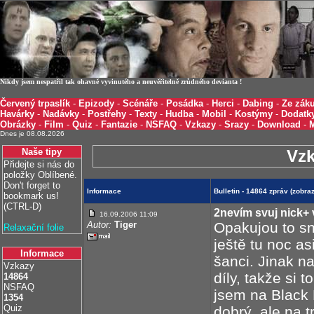
Nikdy jsem nespatřil tak ohavně vyvinutého a neuvěřitelně zrůdného devianta !
Červený trpaslík
-
Epizody
-
Scénáře
-
Posádka
-
Herci
-
Dabing
-
Ze záku
Havárky
-
Nadávky
-
Postřehy
-
Texty
-
Hudba
-
Mobil
-
Kostýmy
-
Dodatk
Obrázky
-
Film
-
Quiz
-
Fantazie
-
NSFAQ
-
Vzkazy
-
Srazy
-
Download
-
Dnes je 08.08.2026
Naše tipy
Vz
Přidejte si nás do
položky Oblíbené.
Don't forget to
Informace
Bulletin - 14864 zpráv (zobr
bookmark us!
(CTRL-D)
2nevím svuj nick+
16.09.2006 11:09
Autor:
Tiger
Opakujou to s
Relaxační folie
ještě tu noc a
Informace
šanci. Jinak n
Vzkazy
díly, takže si
14864
NSFAQ
jsem na Black 
1354
Quiz
dobrý, ale na 