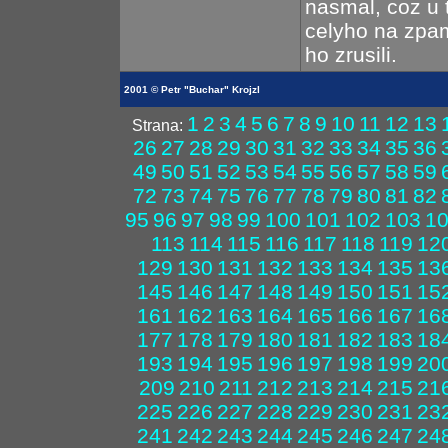
nasmal, coz u 
celyho na zpam
ho zrusili.
2001 © Petr "Buchar" Krojzl
1
2
3
4
5
6
7
8
9
10
11
12
13
Strana:
26
27
28
29
30
31
32
33
34
35
36
49
50
51
52
53
54
55
56
57
58
59
72
73
74
75
76
77
78
79
80
81
82
95
96
97
98
99
100
101
102
103
1
113
114
115
116
117
118
119
12
129
130
131
132
133
134
135
13
145
146
147
148
149
150
151
15
161
162
163
164
165
166
167
16
177
178
179
180
181
182
183
18
193
194
195
196
197
198
199
20
209
210
211
212
213
214
215
21
225
226
227
228
229
230
231
23
241
242
243
244
245
246
247
24