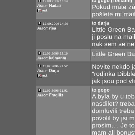
to gogo (i ostatní)
12.09.2006 16:56
Autor:
Hadati
Pokud máte zá
pošlete mi mail
to darja
12.09.2006 14:20
Autor:
risa
Little Green Ba
ji poslu na ma
nak sem se nek
Little Green B
11.09.2006 22:19
Autor:
kajmanm
Nevite nekdo j
11.09.2006 21:52
Autor:
Darja
"rodinka Dibbl
jak jsou pod vl
to gogo
11.09.2006 21:01
Autor:
Fragilis
A byla by u te
nasdilet? treb
domluvili treb
povolil by jsi 
prosim.... Je t
mam all bonusy i