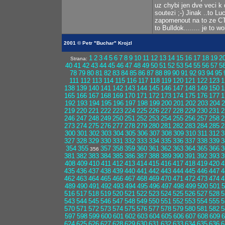
uz chybi jen dve veci k 
soutezi ;-) Jinak ..to L
zapomenout na to ze CT u
to Bulldok........ je to wol
2001 © Petr "Buchar" Krojzl
1
2
3
4
5
6
7
8
9
10
11
12
13
14
15
16
17
18
19
2
Strana:
40
41
42
43
44
45
46
47
48
49
50
51
52
53
54
55
56
57
5
78
79
80
81
82
83
84
85
86
87
88
89
90
91
92
93
94
95
111
112
113
114
115
116
117
118
119
120
121
122
123
1
138
139
140
141
142
143
144
145
146
147
148
149
150
1
165
166
167
168
169
170
171
172
173
174
175
176
177
1
192
193
194
195
196
197
198
199
200
201
202
203
204
2
219
220
221
222
223
224
225
226
227
228
229
230
231
2
246
247
248
249
250
251
252
253
254
255
256
257
258
2
273
274
275
276
277
278
279
280
281
282
283
284
285
2
300
301
302
303
304
305
306
307
308
309
310
311
312
3
327
328
329
330
331
332
333
334
335
336
337
338
339
3
354
355
357
358
359
360
361
362
363
364
365
366
3
356
381
382
383
384
385
386
387
388
389
390
391
392
393
3
408
409
410
411
412
413
414
415
416
417
418
419
420
4
435
436
437
438
439
440
441
442
443
444
445
446
447
4
462
463
464
465
466
467
468
469
470
471
472
473
474
4
489
490
491
492
493
494
495
496
497
498
499
500
501
5
516
517
518
519
520
521
522
523
524
525
526
527
528
5
543
544
545
546
547
548
549
550
551
552
553
554
555
5
570
571
572
573
574
575
576
577
578
579
580
581
582
5
597
598
599
600
601
602
603
604
605
606
607
608
609
6
624
625
626
627
628
629
630
631
632
633
634
635
636
6