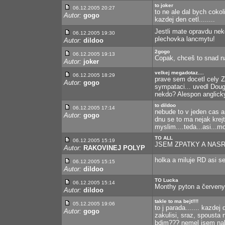
to joker
06.12.2005 20:27
to ne ale dal bych cokoli
Autor:
gogo
kazdej den cetl........
Jestli mate opravdu nek
06.12.2005 19:30
plechovka lancmytu!
Autor:
dildoo
2gogo
06.12.2005 19:13
Copak, chceš to snad na
Autor:
joker
velkej megadotaz....
06.12.2005 18:29
prave sem docetl cely Z
Autor:
gogo
sympataci... uvedl Doug
nekdo? Alespon anglicky?
to dildoo
06.12.2005 17:14
nebude to v jeden cas an
Autor:
gogo
dnu se to ma nejak krejt
myslim....teda...asi...mo
TO ALL
06.12.2005 15:19
JSEM ZPATKY A NASR
Autor:
RAKOVINEJ POLYP
holka a miluje RD asi se
06.12.2005 15:15
Autor:
dildoo
TO Lucka
06.12.2005 15:14
Monthy pyton a červeny 
Autor:
dildoo
takle to ma bejt!!!!
05.12.2005 19:06
to j parada....... kazd
Autor:
gogo
zakulisi, sraz, spousta
bdim??? nemel jsem naho