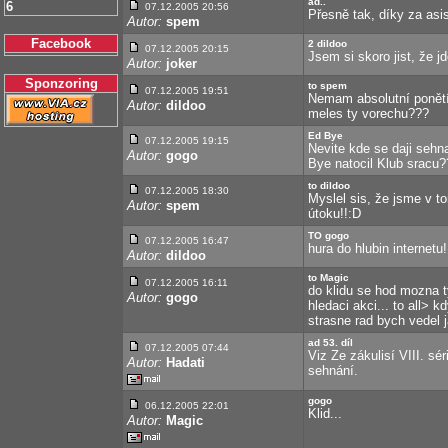
ad..
6
07.12.2005 20:56
Přesně tak, díky za asis
Autor:
spem
Facebook
2 dildoo
07.12.2005 20:15
Jsem si skoro jist, že j
Autor:
joker
Sponzoring
to spem
07.12.2005 19:51
Nemam absolutní ponětí
Autor:
dildoo
meles ty vorechu???
Ed Bye
07.12.2005 19:15
Nevite kde se daji sehn
Autor:
gogo
Bye natocil Klub sracu??
to dildoo
07.12.2005 18:30
Myslel sis, že jsme v t
Autor:
spem
útoku!!:D
TO gogo
07.12.2005 16:47
hura do hlubin internetu!
Autor:
dildoo
to Magic
07.12.2005 16:11
do klidu se hod mozna t
Autor:
gogo
hledaci akci... to all>
strasne rad bych vedel j
ad 53. díl
07.12.2005 07:44
Viz Ze zákulisí VIII. sér
Autor:
Hadati
sehnání.
gogo
06.12.2005 22:01
Klid...
Autor:
Magic