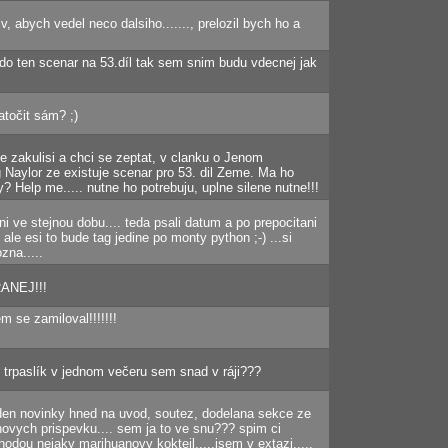
v, abych vedel neco dalsiho......., prelozil bych ho a
do ten scenar na 53.díl tak sem snim budu vdecnej jak
točit sám? ;)
e zakulisi a chci se zeptat, v clanku o Jenom
 Naylor ze existuje scenar pro 53. dil Zeme. Ma ho
 Help me..... nutne ho potrebuju, uplne silene nutne!!!
i ve stejnou dobu.... teda psali datum a po prepocitani
 ale esi to bude tag jedine po monty python ;-) ...si
zna.....
ANEJ!!!
m se zamiloval!!!!!!!
trpaslík v jednom večeru sem snad v ráji???
ej den novinky hned na uvod, soutez, dodelana sekce ze
 novych prispevku.... sem ja to ve snu??? spim ci
dou nejaky marihuanovy koktejl.....jsem v extazi.....