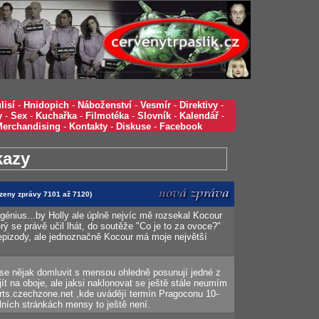
lisí
-
Hnidopich
-
Náboženství
-
Vesmír
-
Direktivy
-
y
-
Sex
-
Kuchařka
-
Filmotéka
-
Slovník
-
Kalendář
-
Merchandising
-
Kontakty
-
Diskuse
-
Facebook
kazy
azeny zprávy 7101 až 7120)
 génius...by Holly ale úplně nejvíc mě rozsekal Kocour
rý se právě učil lhát, do soutěže "Co je to za ovoce?"
epizody, ale jednoznačně Kocour má moje největší
te se nějak domluvit s mensou ohledně posunují jedné z
jít na oboje, ale jaksi naklonovat se ještě stále neumím
rts.czechzone.net ,kde uvádějí termín Pragoconu 10-
álních stránkách mensy to ještě není.