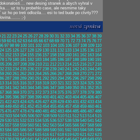
dokonalosti.... new desing stranek a abych vyhral v
ucka.... uz to tu probehlo case, ale nesmime taky
z ho po treti odlozila.... esi to ted bude po ctvrty???
ovina........ ;-)
0
21
22
23
24
25
26
27
28
29
30
31
32
33
34
35
36
37
38
39
8
59
60
61
62
63
64
65
66
67
68
69
70
71
72
73
74
75
76
77
96
97
98
99
100
101
102
103
104
105
106
107
108
109
110
24
125
126
127
128
129
130
131
132
133
134
135
136
137
51
152
153
154
155
156
157
158
159
160
161
162
163
164
78
179
180
181
182
183
184
185
186
187
188
189
190
191
05
206
207
208
209
210
211
212
213
214
215
216
217
218
32
233
234
235
236
237
238
239
240
241
242
243
244
245
59
260
261
262
263
264
265
266
267
268
269
270
271
272
86
287
288
289
290
291
292
293
294
295
296
297
298
299
13
314
315
316
317
318
319
320
321
322
323
324
325
326
40
341
342
343
344
345
346
347
348
349
350
351
352
353
67
368
369
370
371
372
373
374
375
376
377
378
379
380
94
395
396
397
398
399
400
401
402
403
404
405
406
407
21
422
423
424
425
426
427
428
429
430
431
432
433
434
48
449
450
451
452
453
454
455
456
457
458
459
460
461
75
476
477
478
479
480
481
482
483
484
485
486
487
488
02
503
504
505
506
507
508
509
510
511
512
513
514
515
29
530
531
532
533
534
535
536
537
538
539
540
541
542
56
557
558
559
560
561
562
563
564
565
566
567
568
569
83
584
585
586
587
588
589
590
591
592
593
594
595
596
10
611
612
613
614
615
616
617
618
619
620
621
622
623
37
638
639
640
641
642
643
644
645
646
647
648
649
650