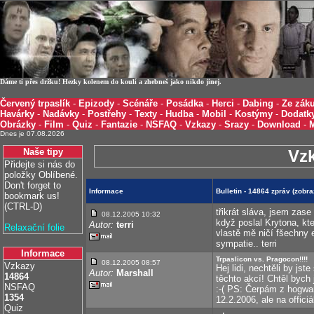
Dáme ti přes držku! Hezky kolenem do koulí a zhebneš jako nikdo jinej.
Červený trpaslík
-
Epizody
-
Scénáře
-
Posádka
-
Herci
-
Dabing
-
Ze záku
Havárky
-
Nadávky
-
Postřehy
-
Texty
-
Hudba
-
Mobil
-
Kostýmy
-
Dodatk
Obrázky
-
Film
-
Quiz
-
Fantazie
-
NSFAQ
-
Vzkazy
-
Srazy
-
Download
-
Dnes je 07.08.2026
Naše tipy
Vz
Přidejte si nás do
položky Oblíbené.
Don't forget to
Informace
Bulletin - 14864 zpráv (zobr
bookmark us!
(CTRL-D)
třikrát sláva, jsem zase
08.12.2005 10:32
když poslal Krytona, kte
Autor:
terri
Relaxační folie
vlastě mě ničí fšechny 
sympatie.. terri
Informace
Trpaslicon vs. Pragocon!!!!
08.12.2005 08:57
Vzkazy
Hej lidi, nechtěli by js
Autor:
Marshall
14864
těchto akcí! Chtěl bych 
NSFAQ
:-( PS: Čerpám z hogwa
1354
12.2.2006, ale na offici
Quiz