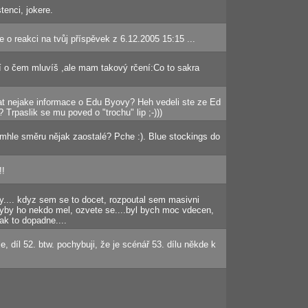
tenci, jokere.
de o reakci na tvůj příspěvek z 6.12.2005 15:15 ...
 o čem mluvíš ,ale mam takový rčení:Co to sakra
at nejake informace o Edu Byovy? Heh vedeli ste ze Ed
 Trpaslik se mu poved o "trochu" lip ;-)))
omhle směru nějak zaostalé? Pche :). Blue stockings do
!!
y.... kdyz sem se to docet, rozpoutal sem masivni
 kdyby ho nekdo mel, ozvete se....byl bych moc vdecen,
ak to dopadne....
ie, díl 52. btw. pochybuji, že je scénář 53. dílu někde k