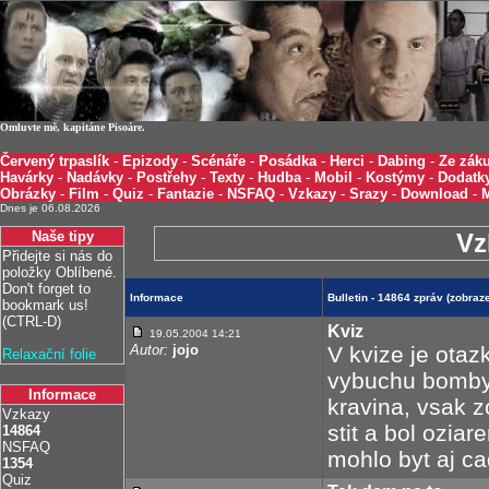
Omluvte mě, kapitáne Pisoáre.
Červený trpaslík
-
Epizody
-
Scénáře
-
Posádka
-
Herci
-
Dabing
-
Ze záku
Havárky
-
Nadávky
-
Postřehy
-
Texty
-
Hudba
-
Mobil
-
Kostýmy
-
Dodatk
Obrázky
-
Film
-
Quiz
-
Fantazie
-
NSFAQ
-
Vzkazy
-
Srazy
-
Download
-
Dnes je 06.08.2026
Naše tipy
Vz
Přidejte si nás do
položky Oblíbené.
Don't forget to
Informace
Bulletin - 14864 zpráv (zobra
bookmark us!
(CTRL-D)
Kviz
19.05.2004 14:21
Autor:
jojo
V kvize je otaz
Relaxační folie
vybuchu bomby..
Informace
kravina, vsak z
Vzkazy
stit a bol ozia
14864
NSFAQ
mohlo byt aj c
1354
Quiz