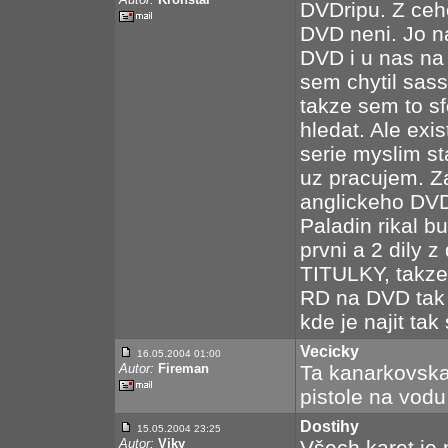
DVDripu. Z ceho
DVD neni. Jo n
DVD i u nas na
sem chytil sass
takze sem to sf
hledat. Ale exi
serie myslim st
uz pracujem. Za
anglickeho DVD
Paladin rikal b
prvni a 2 dily 
TITULKY, takz
RD na DVD tak a
kde je najit tak
Vecicky
16.05.2004 01:00
Autor:
Fireman
Ta kanarkovska
pistole na vodu 
Dostihy
15.05.2004 23:25
Autor:
Viky
Všech karet je p