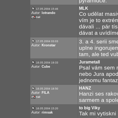
pyramidce.
MLK
17.05.2004 15:46
Autor:
lotrando
Co udělat masi
vím je to extré
dávali ... pár t
dávat a uvídíme
3. a 4. serii s
17.05.2004 03:03
Autor:
Kronstar
uplne ingoruje
tam, ale ted v
Jurametall
16.05.2004 19:33
Autor:
Cube
Psal vám sem n
nebo Jura apod
jednomu fantaz
HANZ
16.05.2004 18:50
Autor:
FILA
Hanzi ses rakov
sarmem a spolece
to big Viky
16.05.2004 15:20
Autor:
rimsak
Tak mi vytiskni