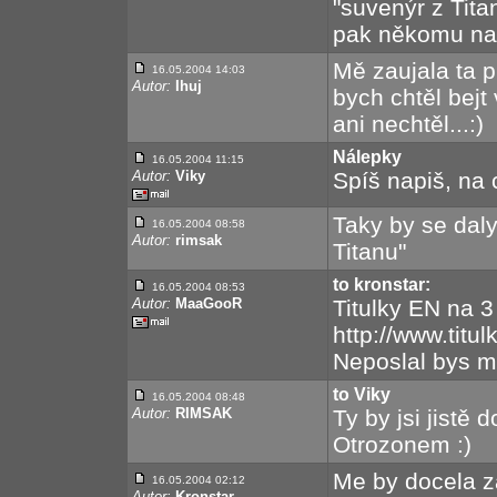
"suvenýr z Tita
pak někomu nale
Mě zaujala ta p
16.05.2004 14:03
Autor:
Ihuj
bych chtěl bejt
ani nechtěl...:)
Nálepky
16.05.2004 11:15
Autor:
Viky
Spíš napiš, na 
Taky by se daly
16.05.2004 08:58
Autor:
rimsak
Titanu"
to kronstar:
16.05.2004 08:53
Autor:
MaaGooR
Titulky EN na 3 
http://www.titu
Neposlal bys me
to Viky
16.05.2004 08:48
Autor:
RIMSAK
Ty by jsi jistě 
Otrozonem :)
Me by docela z
16.05.2004 02:12
Autor:
Kronstar