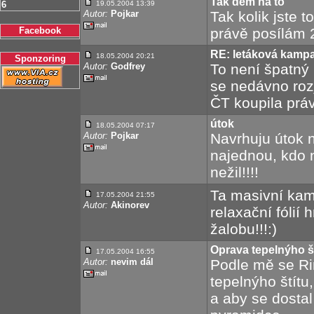
Tak dem na to
6
19.05.2004 13:39
Autor:
Pojkar
Tak kolik jste t
Facebook
právě posílám 2
RE: letáková kamp
18.05.2004 20:21
Sponzoring
Autor:
Godfrey
To není špatný
se nedávno rozj
ČT koupila práv
útok
18.05.2004 07:17
Autor:
Pojkar
Navrhuju útok 
najednou, kdo n
nežil!!!!
Ta masivní ka
17.05.2004 21:55
Autor:
Akinorev
relaxační fólií 
žalobu!!!:)
Oprava tepelnýho š
17.05.2004 16:55
Autor:
nevim dál
Podle mě se Ri
tepelnýho štítu
a aby se dosta