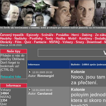
Jsi člověk tak bezvýznamný a omezený, který je schopen po večerech našívat jmenovky na své kondomy 
Červený trpaslík
-
Epizody
-
Scénáře
-
Posádka
-
Herci
-
Dabing
-
Ze záku
Havárky
-
Nadávky
-
Postřehy
-
Texty
-
Hudba
-
Mobil
-
Kostýmy
-
Dodatk
Obrázky
-
Film
-
Quiz
-
Fantazie
-
NSFAQ
-
Vzkazy
-
Srazy
-
Download
-
Dnes je 10.08.2026
Naše tipy
Přidejte si nás do
položky Oblíbené.
Don't forget to
Informace
Bulletin - 14864 zpráv (zobra
bookmark us!
(CTRL-D)
Kolonie
12.01.2005 20:33
Autor:
Rimmergirl
Nooo, jsou tam 
Relaxační folie
za přečtení.
Informace
Kolonie
Vzkazy
12.01.2005 09:33
14864
Autor:
Carolansd
poloyim jednod
NSFAQ
ktera si skoro 
1354
Quiz
book??