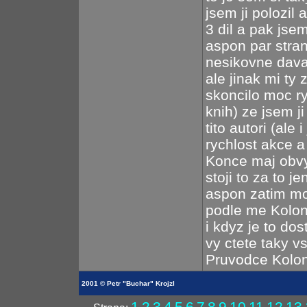
jsem ji polozil 
3 dil a pak jsem
aspon par stran
nesikovne dav
ale jinak mi t
skoncilo moc ry
knih) ze jsem ji
tito autori (ale
rychlost akce a
Konce maj obvyk
stoji to za to 
aspon zatim mo
podle me Koloni
i kdyz je to do
vy ctete taky v
Pruvodce Kolon
2001 © Petr "Buchar" Krojzl
1
2
3
4
5
6
7
8
9
10
11
12
13