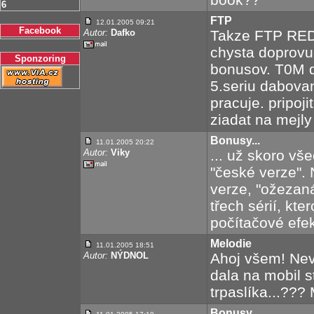
6
FTP
12.01.2005 09:21
Facebook
Autor:
Dafko
Takze FTP RED
chysta doprovud
Sponzoring
bonusov. T0M d
5.seriu dabovan
pracuje. pripoj
ziadat na mejly
Bonusy...
11.01.2005 20:22
Autor:
Viky
... už skoro vš
"české verze". 
verze, "ožezan
třech sérií, kt
počítačové efek
Melodie
11.01.2005 18:51
Autor:
NÝDNOL
Ahoj všem! Nev
dala na mobil 
trpaslíka...???
Bonusy