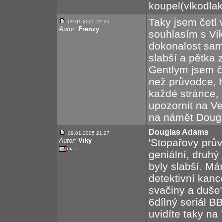
koupel(vlkodla
Taky jsem četl
09.01.2005 22:25
Autor:
Frenzy
souhlasím s Viky
dokonalost sama
slabší a pětka 
Gentlym jsem čet
než průvodce, 
každé stránce, 
upozornit na Ve
na námět Dougl
Douglas Adams
09.01.2005 21:27
Autor:
Viky
'Stopařovy prův
geniální, druhý
byly slabší. Má
detektivní kanc
svačiny a duše
6dílný seriál B
uvidíte taky na