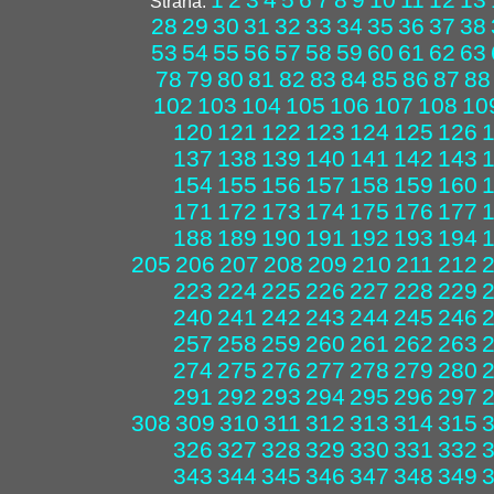
Strana:
28
29
30
31
32
33
34
35
36
37
38
53
54
55
56
57
58
59
60
61
62
63
78
79
80
81
82
83
84
85
86
87
88
102
103
104
105
106
107
108
10
120
121
122
123
124
125
126
137
138
139
140
141
142
143
154
155
156
157
158
159
160
171
172
173
174
175
176
177
188
189
190
191
192
193
194
205
206
207
208
209
210
211
212
223
224
225
226
227
228
229
240
241
242
243
244
245
246
257
258
259
260
261
262
263
274
275
276
277
278
279
280
291
292
293
294
295
296
297
308
309
310
311
312
313
314
315
326
327
328
329
330
331
332
343
344
345
346
347
348
349