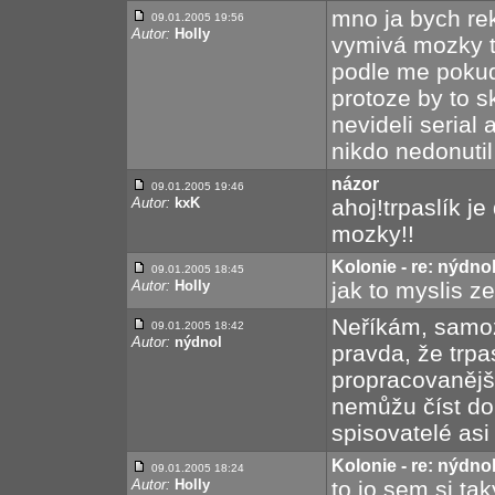
mno ja bych re
09.01.2005 19:56
Autor:
Holly
vymivá mozky t
podle me pokud
protoze by to sk
nevideli serial
nikdo nedonutil 
názor
09.01.2005 19:46
Autor:
kxK
ahoj!trpaslík j
mozky!!
Kolonie - re: nýdno
09.01.2005 18:45
Autor:
Holly
jak to myslis 
Neříkám, samoz
09.01.2005 18:42
Autor:
nýdnol
pravda, že trpa
propracovanější
nemůžu číst do 
spisovatelé asi
Kolonie - re: nýdno
09.01.2005 18:24
Autor:
Holly
to jo sem si ta