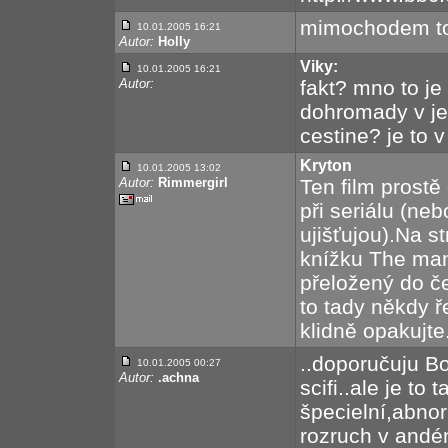
mimochodem to 
10.01.2005 16:21
Autor:
Holly
Viky:
10.01.2005 16:21
Autor:
fakt? mno to je 
dohromady v jed
cestine? je to v
Kryton
10.01.2005 13:02
Autor:
Rimmergirl
Ten film prostě
při seriálu (n
ujišťujou).Na s
knížku The man 
přeložený do če
to tady někdy ř
klidně opakujte.
..doporučuju Bo
10.01.2005 00:27
Autor:
.achna
scifi..ale je to
špecielní,abnor
rozruch v andé