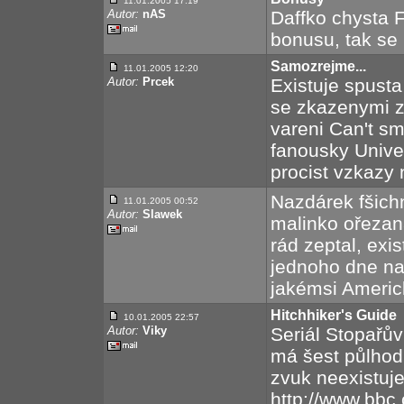
11.01.2005 17:19
Autor:
nAS
Daffko chysta
bonusu, tak se 
Samozrejme...
11.01.2005 12:20
Autor:
Prcek
Existuje spust
se zkazenymi 
vareni Can't s
fanousky Univer
procist vzkazy
Nazdárek fšichn
11.01.2005 00:52
Autor:
Slawek
malinko ořezaná
rád zeptal, exi
jednoho dne na
jakémsi Americk
Hitchhiker's Guide
10.01.2005 22:57
Autor:
Viky
Seriál Stopařův
má šest půlhod
zvuk neexistuje,
http://www.bbc.