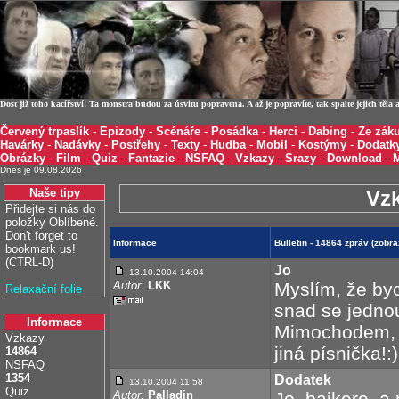
Dost již toho kacířství! Ta monstra budou za úsvitu popravena. A až je popravíte, tak spalte jejich těl
Červený trpaslík
-
Epizody
-
Scénáře
-
Posádka
-
Herci
-
Dabing
-
Ze záku
Havárky
-
Nadávky
-
Postřehy
-
Texty
-
Hudba
-
Mobil
-
Kostýmy
-
Dodatk
Obrázky
-
Film
-
Quiz
-
Fantazie
-
NSFAQ
-
Vzkazy
-
Srazy
-
Download
-
Dnes je 09.08.2026
Naše tipy
Vz
Přidejte si nás do
položky Oblíbené.
Don't forget to
Informace
Bulletin - 14864 zpráv (zob
bookmark us!
(CTRL-D)
Jo
13.10.2004 14:04
Autor:
LKK
Myslím, že by
Relaxační folie
snad se jedno
Informace
Mimochodem, c
Vzkazy
jiná písnička!:)
14864
NSFAQ
1354
Dodatek
13.10.2004 11:58
Quiz
Autor:
Palladin
Jo, bajkere, a