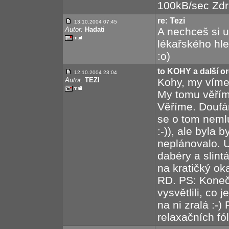
100kB/sec Zdra
re: Tezi
13.10.2004 07:45
Autor:
Hadati
A nechceš si u
lékařského hle
:o)
to KOHY a další or
12.10.2004 23:04
Autor:
TEZI
Kohy, my víme,
My tomu věří
Věříme. Doufám
se o tom neml
:-)), ale byla
neplánovalo. U
dabéry a slint
na kratičký ok
RD. PS: Koneč
vysvětlili, co 
na ni zralá :-
relaxačních fóli