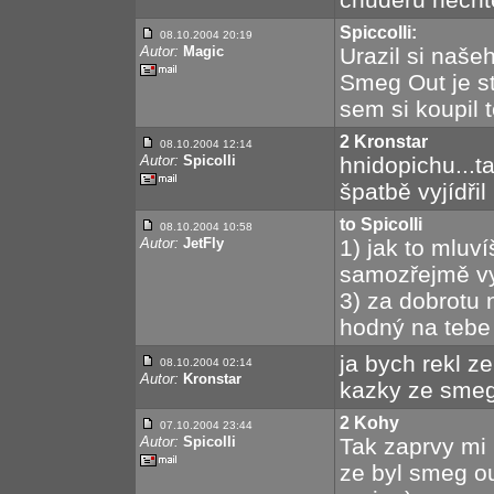
Spiccolli:
08.10.2004 20:19
Autor:
Magic
Urazil si našeh
Smeg Out je st
sem si koupil 
2 Kronstar
08.10.2004 12:14
Autor:
Spicolli
hnidopichu...t
špatbě vyjídřil
to Spicolli
08.10.2004 10:58
Autor:
JetFly
1) jak to mluv
samozřejmě vy
3) za dobrotu 
hodný na tebe
ja bych rekl ze
08.10.2004 02:14
Autor:
Kronstar
kazky ze smeg
2 Kohy
07.10.2004 23:44
Autor:
Spicolli
Tak zaprvy mi 
ze byl smeg o