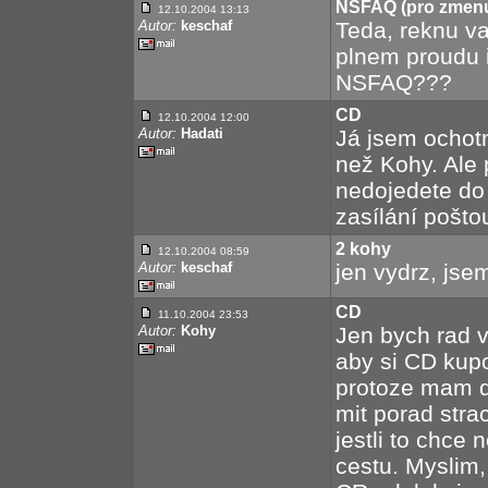
NSFAQ (pro zmenu 
12.10.2004 13:13
Autor:
keschaf
Teda, reknu va
plnem proudu i
NSFAQ???
CD
12.10.2004 12:00
Autor:
Hadati
Já jsem ochotn
než Kohy. Ale 
nedojedete do
zasílání pošto
2 kohy
12.10.2004 08:59
Autor:
keschaf
jen vydrz, jsem
CD
11.10.2004 23:53
Autor:
Kohy
Jen bych rad v
aby si CD kupo
protoze mam d
mit porad stra
jestli to chce
cestu. Myslim,