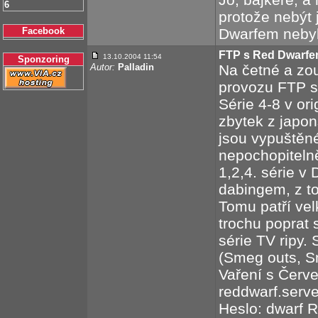
6
protože nebýt 
Facebook
Dwarfem nebyl
FTP s Red Dwarf
13.10.2004 11:54
Sponzoring
Autor:
Palladin
Na četné a zou
provozu FTP s
Série 4-8 v ori
zbytek z japon
jsou vypuštěn
nepochopiteln
1,2,4. série v
dabingem, z to
Tomu patří vel
trochu poprat s
série TV ripy.
(Smeg outs, Sm
Vaření s Červ
reddwarf.serve
Heslo: dwarf 