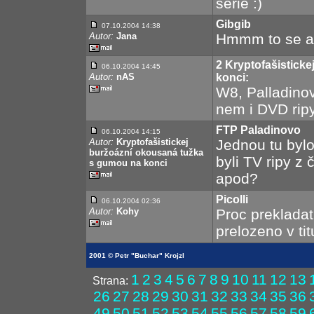
serie :)
Gibgib
07.10.2004 14:38
Autor:
Jana
Hmmm to se ale
2 Kryptofašistick
06.10.2004 14:45
Autor:
nAS
konci:
W8, Palladinov
nem i DVD ripy
FTP Paladinovo
06.10.2004 14:15
Autor:
Kryptofašistickej
Jednou tu byl
buržoázní okousaná tužka
byli TV ripy z 
s gumou na konci
apod?
Picolli
06.10.2004 02:36
Autor:
Kohy
Proc prekladat
prelozeno v ti
2001 © Petr "Buchar" Krojzl
1
2
3
4
5
6
7
8
9
10
11
12
13
Strana:
26
27
28
29
30
31
32
33
34
35
36
49
50
51
52
53
54
55
56
57
58
59