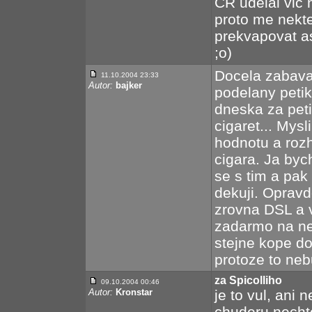
CR udelal vic 
proto me nekt
prekvapovat asi
;o)
Docela zabava 
11.10.2004 23:33
Autor:
bajker
podelany petik
dneska za petik
cigaret... Mys
hodnotu a rozh
cigara. Ja bych
se s tim a pak
dekuji. Oprav
zrovna DSL a v
zadarmo na nej
stejne kope do
protoze to neb
za Spicolliho
09.10.2004 00:46
Autor:
Kronstar
je to vul, ani 
chuderu nechte