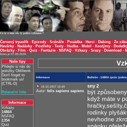
Co ty o tom víš, ty palice vylízaná ?
Červený trpaslík
-
Epizody
-
Scénáře
-
Posádka
-
Herci
-
Dabing
-
Ze záku
Havárky
-
Nadávky
-
Postřehy
-
Texty
-
Hudba
-
Mobil
-
Kostýmy
-
Dodatk
Obrázky
-
Film
-
Quiz
-
Fantazie
-
NSFAQ
-
Vzkazy
-
Srazy
-
Download
-
Dnes je 07.08.2026
Naše tipy
Vz
Přidejte si nás do
položky Oblíbené.
Don't forget to
Informace
Bulletin - 14864 zpráv (zobr
bookmark us!
(CTRL-D)
sny 2
18.10.2007 16:48
Autor:
felis sapiens sapiens
být způsobeny 
Relaxační folie
když máte v p
Informace
hračky,sešíty,
Vzkazy
rodinky plyšá
14864
NSFAQ
nevhodne zkro
1354
Quiz
spánku,přeleže