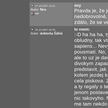
sny
17.10.2007 13:21
Autor:
Nira
Pravda je, že 
nedobrovolně, 
zdálo, že se ve
to vsem:
16.10.2007 20:26
Autor:
doktorka Šáhlá
:-D ha ha ha, t
obludny, tak vt
sapiens... Nev
pousmati. No, 
ale to uz je d
divokym zapade
predstavit, jak
kolem jezdej k
cela piskova. 
a ty regaly s 
jenom postaven
nic takovyho. N
me tam nekdo za