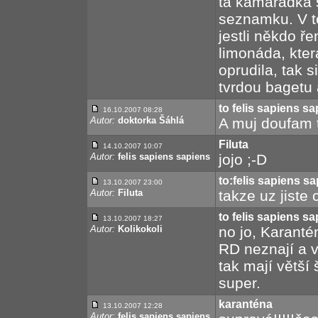
ta kamarádka s
seznamku. V t
jestli někdo ře
limonáda, která
oprudila, tak s
tvrdou bagetu 
to felis sapiens s
16.10.2007 08:28
Autor:
doktorka Šáhlá
A muj doufam t
Filuta
14.10.2007 10:07
Autor:
felis sapiens sapiens
jojo ;-D
to:felis sapiens s
13.10.2007 23:00
Autor:
Filuta
takze uz jiste
to felis sapiens s
13.10.2007 18:27
Autor:
Kolikokoli
no jo, Karantén
RD neznají a v
tak mají větší 
super.
karanténa
13.10.2007 12:28
Autor:
felis sapiens sapiens