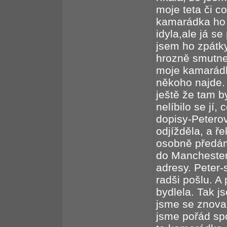
moje teta či co
kamarádka ho 
idyla,ale já s
jsem ho zpátky
hrozně smutnej
moje kamarádk
někoho najde. 
ještě že tam b
nelíbilo se jí,
dopisy-Peterov
odjížděla, a ř
osobně předám
do Manchester
adresy. Peter-
radši pošlu. A
bydlela. Tak j
jsme se znova 
jsme pořád spo