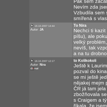
Pak sem začala
Nevím zda jsem
Vzbudila sem s
smířená s vlast
To Nira
16.10.2007 14:44
Autor:
JA
Nechci ti kazit
píšu), ale poku
velký problém,
nevíš, tak vzp
a na tu drobnos
to Kolikokoli
16.10.2007 12:17
Autor:
Nira
Ještě k Lauri
pozval do kina.
se mi ještě je
nějakej mejm p
ČR já tam jel
zbožňovala sez
s Craigem a tý
říkala, že jsem