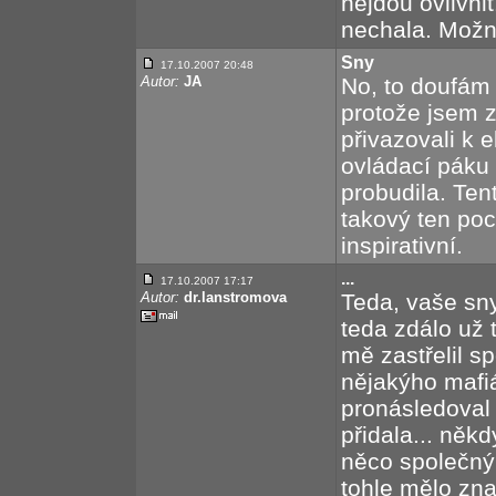
nejdou ovlivni
nechala. Možná
Sny
17.10.2007 20:48
Autor:
JA
No, to doufám 
protože jsem z
přivazovali k 
ovládací páku 
probudila. Ten
takový ten poc
inspirativní.
...
17.10.2007 17:17
Autor:
dr.lanstromova
Teda, vaše sny
teda zdálo už 
mě zastřelil s
nějakýho mafi
pronásledoval
přidala... někd
něco společnýh
tohle mělo zna