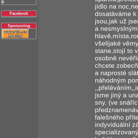
6
jídlo na noc,ne
dosatáváme k
Facebook
jsou,jak už j
Sponzoring
a nesmyslným 
hlavě,místa,rod
všelijaké věmy
stane,stojí to 
osobně nevěří
chcete zobecňo
a naprosté slá
náhodným pom
,,přeléváním,,
jsme jiný a un
sny. (ve snáří
předznamenáv
falešného přít
indyviduální z
specializovan