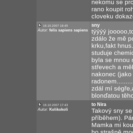
nekomu se pros
rano koupit roh
cloveku dokaz
sny
16.10.2007 18:45
Autor:
felis sapiens sapiens
týýýý jooooo,t
zdálo že mě pod
krku,fakt hnus.
studuje chemi
byla se mnou 
střevech a měla
nakonec (jako
radonem........
zdál mí ségře,
blonďatou těho
to Nira
16.10.2007 17:43
Autor:
Kolikokoli
Takový sny se 
příběhem). Pár
Mamka mi koup
ho strašně moc