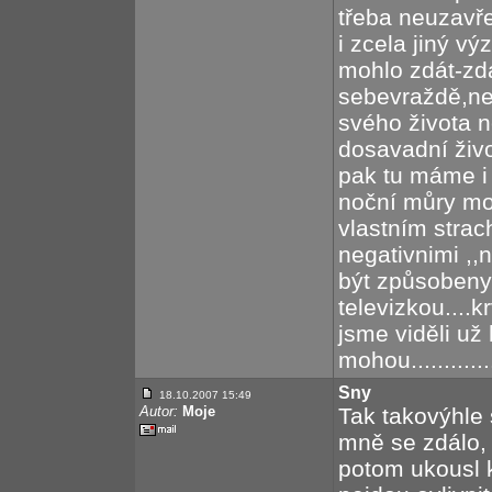
třeba neuzavř
i zcela jiný v
mohlo zdát-zdá
sebevraždě,ne
svého života 
dosavadní život
pak tu máme i e
noční můry m
vlastním strac
negativnimi ,
být způsobeny
televizkou....k
jsme viděli u
mohou.............
Sny
18.10.2007 15:49
Autor:
Moje
Tak takovýhle
mně se zdálo,
potom ukousl 