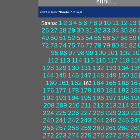
stínu...
2001 © Petr "Buchar" Krojzl
1
2
3
4
5
6
7
8
9
10
11
12
13
Strana:
26
27
28
29
30
31
32
33
34
35
36
49
50
51
52
53
54
55
56
57
58
59
72
73
74
75
76
77
78
79
80
81
82
95
96
97
98
99
100
101
102
10
112
113
114
115
116
117
118
11
128
129
130
131
132
133
134
13
144
145
146
147
148
149
150
15
160
161
162
164
165
166
16
163
176
177
178
179
180
181
182
18
192
193
194
195
196
197
198
19
208
209
210
211
212
213
214
21
224
225
226
227
228
229
230
23
240
241
242
243
244
245
246
24
256
257
258
259
260
261
262
26
272
273
274
275
276
277
278
27