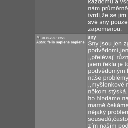
každému a všem
nám průměrně 4
tvrdí,že se ji
své sny pouze
zapomenou.
sny
18.10.2007 16:23
Autor:
felis sapiens sapiens
Sny jsou jen z
podvědomí,je
,,přelévají rů
jsem řekla je
podvědomým,k
naše problémy
,,myšlenkové 
někom stýská,
ho hledáme na
marně čekáme
nějaký problé
sousedů,často
zím naším po