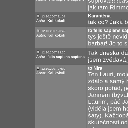
suprová!!!!!ča
jak tam Rimmer 
Karanténa
13.10.2007 11:59
Autor:
Kolikokoli
tak co? Jaká b
to felis sapiens s
12.10.2007 20:42
Autor:
Kolikokoli
tys ještě nevid
barbar! Je to s
Tak dneska dáv
12.10.2007 13:36
Autor:
felis sapiens sapiens
jsem zvědavá,j
to Nira
12.10.2007 07:09
Autor:
Kolikokoli
Ten Lauri, moj
zdálo a samý 
skoro pořád, 
Jannem (býval
Laurim, páč Ja
(viděla jsem 
šaty). Každop
skutečnosti od