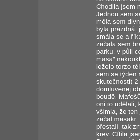
Chodila jsem 
Jednou sem s
měla sem divne
byla prázdná, 
smála se a ří
začala sem br
parku. v půli 
masa" nakoukl
leželo torzo t
sem se týden 
skutečnosti) 
domluvenej ob
boudě. Mafošů
oni to udělali
všimla, že ten
začal masakr. 
přestali, tak z
krev. Cítila j