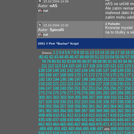
15.10.2004 14:38
nAS se určitě moc
Autor:
nAS
Ale zatim nemam
stahnout dalsi k
zatim mohu udela
2 Palladin
15.10.2004 12:32
Kronstar myslel
Autor:
Spicolli
na to titulky a s
2001 © Petr "Buchar" Krojzl
1
2
3
4
5
6
7
8
9
10
11
12
13
14
15
16
17
18
19
2
Strana:
40
41
42
43
44
45
46
47
48
49
50
51
52
53
54
55
56
57
5
78
79
80
81
82
83
84
85
86
87
88
89
90
91
92
93
94
95
111
112
113
114
115
116
117
118
119
120
121
122
123
1
138
139
140
141
142
143
144
145
146
147
148
149
150
1
165
166
167
168
169
170
171
172
173
174
175
176
177
1
192
193
194
195
196
197
198
199
200
201
202
203
204
2
219
220
221
222
223
224
225
226
227
228
229
230
231
2
246
247
248
249
250
251
252
253
254
255
256
257
258
2
273
274
275
276
277
278
279
280
281
282
283
284
285
2
300
301
302
303
304
305
306
307
308
309
310
311
312
3
327
328
329
330
331
332
333
334
335
336
337
338
339
3
354
355
356
357
358
359
360
361
362
363
364
365
366
3
381
382
383
384
385
386
387
388
389
390
391
392
393
3
408
409
410
411
412
413
414
415
416
417
418
419
420
4
435
436
437
438
439
440
441
442
443
444
445
446
447
4
462
463
464
465
466
467
468
469
470
471
472
473
474
4
489
490
491
492
493
494
495
496
497
499
500
501
5
498
516
517
518
519
520
521
522
523
524
525
526
527
528
5