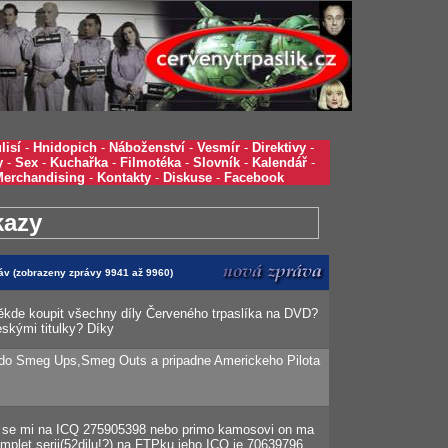
lisí
-
Hnidopich
-
Náboženství
-
Vesmír
-
Direktivy
-
y
-
Sex
-
Kuchařka
-
Filmotéka
-
Slovník
-
Kalendář
-
Merchandising
-
Kontakty
-
Diskuse
-
Facebook
kazy
ráv (zobrazeny zprávy 9941 až 9960)
ěkde koupit všechny díly Červeného trpaslíka na DVD?
eskými titulky? Díky
do Smeg Ups,Smeg Outs a pripadne Americkeho Pilota
i se mi na ICQ 275905398 nebo primo kamosovi on ma
mplet serii(52dilu!?) na FTPku,jeho ICQ je 70639796.