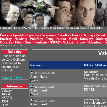
Souřadnice 1476 na 4972. Podívejte se, pánové. Je tam meteor větší než King Kongova ranní stolice.
Červený trpaslík
-
Epizody
-
Scénáře
-
Posádka
-
Herci
-
Dabing
-
Ze záku
Havárky
-
Nadávky
-
Postřehy
-
Texty
-
Hudba
-
Mobil
-
Kostýmy
-
Dodatk
Obrázky
-
Film
-
Quiz
-
Fantazie
-
NSFAQ
-
Vzkazy
-
Srazy
-
Download
-
Dnes je 07.08.2026
Naše tipy
Vz
Přidejte si nás do
položky Oblíbené.
Don't forget to
Informace
Bulletin - 14864 zp
bookmark us!
(CTRL-D)
Kde koupit?
19.10.2004 23:18
Prosím, dá se n
Autor:
Hans
Relaxační folie
V češtině či s č
Btw nemate nek
Informace
19.10.2004 19:05
RD? Dik
Autor:
need
Vzkazy
14864
NSFAQ
Vsechny dily ?! =)
19.10.2004 19:00
1354
No problem,ozv
Autor:
need
Quiz
vlastni FTP a ko