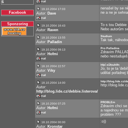
6
nenašel by se ně
19.10.2004 17:03
Facebook
ne a ne je sehna
Autor:
Dave
Sponzoring
To s tou Debbie 
19.10.2004 16:43
Nebo autorům se
Autor:
Raven
Studium
19.10.2004 13:55
Tak tak, náhodou
Autor:
Palladin
Pro Palladina
19.10.2004 09:13
Zdravim PALLAD
Autor:
Hofmi
nebo nestuduješ
hfpí eůfouhlfn
18.10.2004 22:57
Jo, to je ta 'deb
Autor:
Viky
udělat pořádnej b
http://blog.lide.cz/d
18.10.2004 14:00
http://blog.lide.
Autor:
http://blog.lide.cz/debbie.listerova/
PROBLEm
18.10.2004 07:25
Zdravim chci se 
Autor:
Hofmi
a najednou se mi
problém ???
:o))
18.10.2004 00:00
Autor:
Kronstar