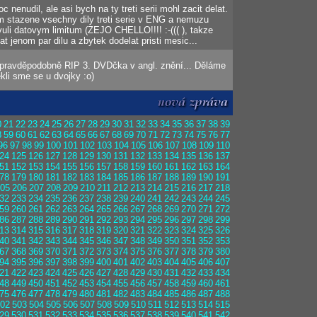
 nenudil, ale asi bych na ty treti serii mohl zacit delat.
 stazene vsechny dily treti serie v ENG a nemuzu
vuli datovym limitum (ZEJO CHELLO!!!! :-((( ), takze
t jenom par dilu a zbytek dodelat pristi mesic...
 pravděpodobně RIP 3. DVDčka v angl. znění... Děláme
ekli sme se u dvojky :o)
0
21
22
23
24
25
26
27
28
29
30
31
32
33
34
35
36
37
38
39
8
59
60
61
62
63
64
65
66
67
68
69
70
71
72
73
74
75
76
77
96
97
98
99
100
101
102
103
104
105
106
107
108
109
110
24
125
126
127
128
129
130
131
132
133
134
135
136
137
51
152
153
154
155
156
157
158
159
160
161
162
163
164
78
179
180
181
182
183
184
185
186
187
188
189
190
191
05
206
207
208
209
210
211
212
213
214
215
216
217
218
32
233
234
235
236
237
238
239
240
241
242
243
244
245
59
260
261
262
263
264
265
266
267
268
269
270
271
272
86
287
288
289
290
291
292
293
294
295
296
297
298
299
13
314
315
316
317
318
319
320
321
322
323
324
325
326
40
341
342
343
344
345
346
347
348
349
350
351
352
353
67
368
369
370
371
372
373
374
375
376
377
378
379
380
94
395
396
397
398
399
400
401
402
403
404
405
406
407
21
422
423
424
425
426
427
428
429
430
431
432
433
434
48
449
450
451
452
453
454
455
456
457
458
459
460
461
75
476
477
478
479
480
481
482
483
484
485
486
487
488
02
503
504
505
506
507
508
509
510
511
512
513
514
515
29
530
531
532
533
534
535
536
537
538
539
540
541
542