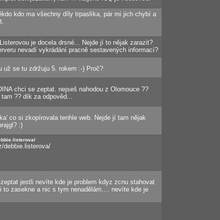
kdo kdo ma všechny díly trpaslíka, pár mi jich chybí a
t,
Listerovou je docela drsné... Nejde jí to nějak zarazit?
rveru nevadí vykrádání pracně sestavených informací?
 už se tu zdržuju 5. rokem :-) Proč?
INA chci se zeptat. nejseš nahodou z Olomouce ??
 tam ?? dík za odpověd...
ilka' co si zkopírovala tenhle web. Nejde jí tam nějak
rajgl? :)
ebbie.listerova/
cz/debbie.listerova/
zeptat jestli nevíte kde je problem kdyz zcnu stahovat
 to zasekne a nic s tym nenadělám.... nevíte kde je