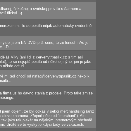
olhanej, úskočnej a sviňskej prevíte s šarmem a
ií filcky! :-)
nerozumim. To se posílá nějak automaticky evidentně.
i, myslel jsem EN DVDrip 3. serie, to ze lenoch nAs je
m :-D
děláš Viky (ani lidi z cervenytrpaslik.cz s tim asi
at), to se nejspíš posílá od někoho jinýho, jen je jako
n někdo odtud...
ě mi teď chodí od nsfaq@cervenytrpaslik.cz několik
ailů...
ta firma uz ho davno stahla z prodeje. Proto take zmizel
disingu.
l jsem dojem, že byl odkaz v sekci merchandising (aniž
to slovo znamená. Zřejmě něco od "merchant"). Ale
 tak jako tak plakát na nějakým internetovým obchodě
ím. Určitě se to vyskytlo kdysi tady ve vzkazech.