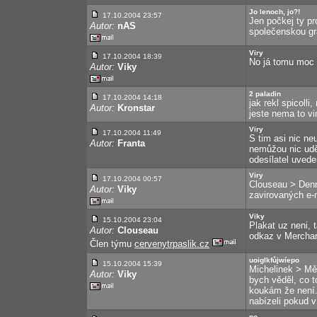
Jo lenoch, jo?!
17.10.2004 23:57
Jen počkej ty pr
Autor:
nAS
společenskou grác
Viry
17.10.2004 18:39
No já tomu moc 
Autor:
Viky
2 paladin
17.10.2004 14:18
jak rekl spicoll
Autor:
Kronstar
jeste nema to vi
Viry
17.10.2004 11:49
S tim asi nic neu
Autor:
Franta
nemůžou nic uděl
odesílatel uvede
Viry
17.10.2004 00:57
Clouseau > Denn
Autor:
Viky
zavirovaných e-m
Viky
15.10.2004 23:04
Plakat uz neni, 
Autor:
Clouseau
odkaz v Merchan
Člen týmu
cervenytrpaslik.cz
uoiglkfůjwíepo
15.10.2004 15:39
Michelinek > Mě
Autor:
Viky
bych věděl, co 
koukám že není.
nabízeli pokud v
no,