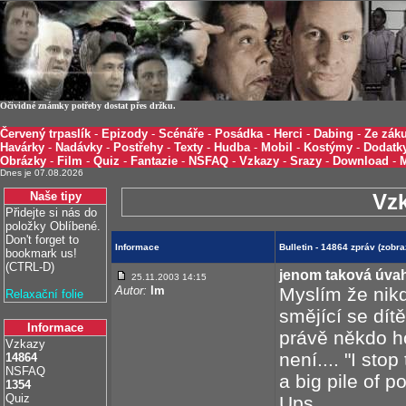
Očividné známky potřeby dostat přes držku.
Červený trpaslík
-
Epizody
-
Scénáře
-
Posádka
-
Herci
-
Dabing
-
Ze záku
Havárky
-
Nadávky
-
Postřehy
-
Texty
-
Hudba
-
Mobil
-
Kostýmy
-
Dodatk
Obrázky
-
Film
-
Quiz
-
Fantazie
-
NSFAQ
-
Vzkazy
-
Srazy
-
Download
-
Dnes je 07.08.2026
Naše tipy
Vz
Přidejte si nás do
položky Oblíbené.
Don't forget to
Informace
Bulletin - 14864 zpráv (zobr
bookmark us!
(CTRL-D)
jenom taková úvaha
25.11.2003 14:15
Autor:
lm
Myslím že nik
Relaxační folie
smějící se dítě.
Informace
právě někdo h
Vzkazy
není.... "I stop
14864
NSFAQ
a big pile of 
1354
Quiz
Ups