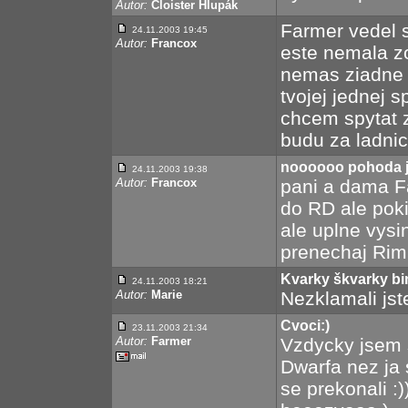
Autor:
Cloister Hlupák
Farmer vedel s
24.11.2003 19:45
Autor:
Francox
este nemala z
nemas ziadne e
tvojej jednej s
chcem spytat z
budu za ladni
noooooo pohoda j
24.11.2003 19:38
Autor:
Francox
pani a dama F
do RD ale pok
ale uplne vysi
prenechaj Rimm
Kvarky škvarky b
24.11.2003 18:21
Autor:
Marie
Nezklamali jste,
Cvoci:)
23.11.2003 21:34
Autor:
Farmer
Vzdycky jsem 
Dwarfa nez ja 
se prekonali :