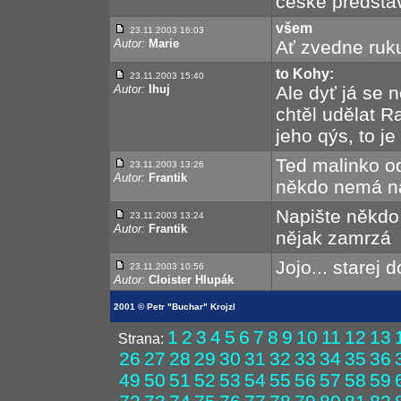
ceske predstav
všem
23.11.2003 16:03
Autor:
Marie
Ať zvedne ruku,
to Kohy:
23.11.2003 15:40
Autor:
Ihuj
Ale dyť já se n
chtěl udělat R
jeho qýs, to je
Ted malinko od
23.11.2003 13:26
Autor:
Frantik
někdo nemá n
Napište někdo 
23.11.2003 13:24
Autor:
Frantik
nějak zamrzá
Jojo... starej d
23.11.2003 10:56
Autor:
Cloister Hlupák
2001 © Petr "Buchar" Krojzl
1
2
3
4
5
6
7
8
9
10
11
12
13
Strana:
26
27
28
29
30
31
32
33
34
35
36
49
50
51
52
53
54
55
56
57
58
59