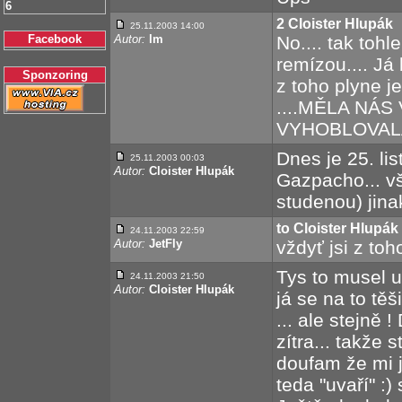
6
2 Cloister Hlupák
25.11.2003 14:00
Facebook
Autor:
lm
No.... tak toh
remízou.... Já 
Sponzoring
z toho plyne j
....MĚLA NÁS 
VYHOBLOVALA 
Dnes je 25. li
25.11.2003 00:03
Autor:
Cloister Hlupák
Gazpacho... vš
studenou) jina
to Cloister Hlupák
24.11.2003 22:59
Autor:
JetFly
vždyť jsi z toh
Tys to musel ud
24.11.2003 21:50
Autor:
Cloister Hlupák
já se na to těš
... ale stejně
zítra... takže 
doufam že mi j
teda "uvaří" :)