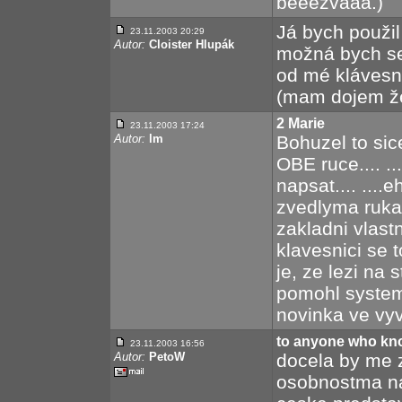
beeezvaaa.)
Já bych použil 
23.11.2003 20:29
Autor:
Cloister Hlupák
možná bych se 
od mé klávesni
(mam dojem že 
2 Marie
23.11.2003 17:24
Autor:
lm
Bohuzel to sic
OBE ruce.... ..
napsat.... ....eh
zvedlyma rukam
zakladni vlastno
klavesnici se t
je, ze lezi na s
pomohl system
novinka ve vyvo
to anyone who kno
23.11.2003 16:56
Autor:
PetoW
docela by me z
osobnostma na