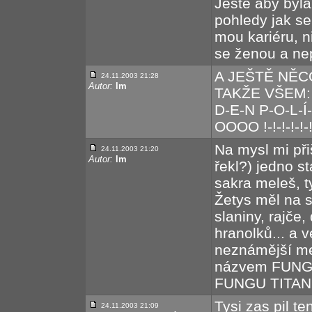
Ještě aby byla
pohledy jak se 
mou kariéru, n
se ženou a ne
A JEŠTĚ NĚCO
24.11.2003 21:28
Autor:
lm
TAKŽE VŠEM: Š
D-E-N P-O-L-
OOOO !-!-!-!-!-!
Na mysl mi při
24.11.2003 21:20
Autor:
lm
řekl?) jedno st
sakra meleš, t
Žetys měl na sn
slaniny, rajče
hranolků... a v
neznámější me
názvem FUNGUS
FUNGU TITAN
Tysi zas pil t
24.11.2003 21:09