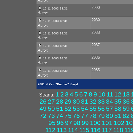
Autor:
2990
12.11.2003 18:31
Autor:
2989
12.11.2003 18:31
Autor:
2988
12.11.2003 18:31
Autor:
2987
12.11.2003 18:31
Autor:
2986
12.11.2003 18:31
Autor:
2985
12.11.2003 18:30
Autor:
2001 © Petr "Buchar" Krojzl
1
2
3
4
5
6
7
8
9
10
11
12
13
Strana:
26
27
28
29
30
31
32
33
34
35
36
49
50
51
52
53
54
55
56
57
58
59
72
73
74
75
76
77
78
79
80
81
82
95
96
97
98
99
100
101
102
10
112
113
114
115
116
117
118
11