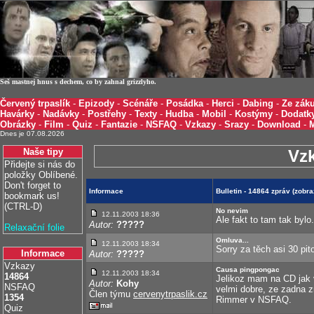
Seš mastnej hnus s dechem, co by zahnal grizzlyho.
Červený trpaslík
-
Epizody
-
Scénáře
-
Posádka
-
Herci
-
Dabing
-
Ze záku
Havárky
-
Nadávky
-
Postřehy
-
Texty
-
Hudba
-
Mobil
-
Kostýmy
-
Dodatk
Obrázky
-
Film
-
Quiz
-
Fantazie
-
NSFAQ
-
Vzkazy
-
Srazy
-
Download
-
Dnes je 07.08.2026
Naše tipy
Vz
Přidejte si nás do
položky Oblíbené.
Don't forget to
Informace
Bulletin - 14864 zpráv (zobr
bookmark us!
(CTRL-D)
No nevim
12.11.2003 18:36
Ale fakt to tam tak bylo.
Autor:
?????
Relaxační folie
Omluva...
12.11.2003 18:34
Sorry za těch asi 30 pit
Informace
Autor:
?????
Vzkazy
Causa pingpongac
12.11.2003 18:34
14864
Jelikoz mam na CD jak v
Autor:
Kohy
NSFAQ
velmi dobre, ze zadna 
Člen týmu
cervenytrpaslik.cz
1354
Rimmer v NSFAQ.
Quiz