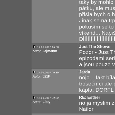
taky by mohlo 
pátku, ale mus
přišla bych o h
Jinak se na trp
pokusím se to 
víkend... Napište
DÍÍÍÍÍÍÍÍÍÍÍÍÍÍÍÍÍÍÍÍ
Just The Shows
17.01.2007 16:08
Autor:
kajmanm
Pozor - Just 
epizodami ser
a jsou pouze v
Jarda
17.01.2007 09:39
Autor:
321P
nojo ...fakt bí
trosečníci ale
kápla: DORFL 
RE: Esther
16.01.2007 22:22
Autor:
Listy
no ja myslim 
Nailor