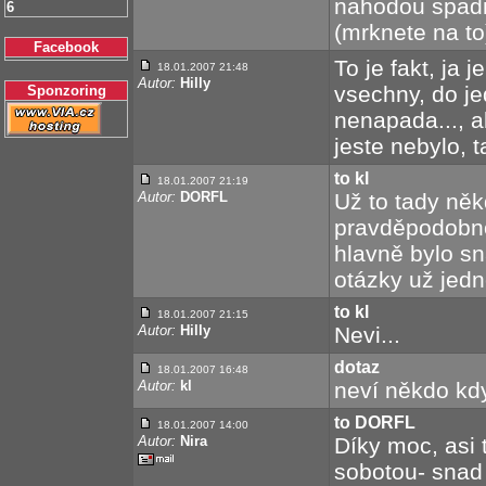
nahodou spadn
6
(mrknete na to
Facebook
To je fakt, ja
18.01.2007 21:48
Autor:
Hilly
vsechny, do je
Sponzoring
nenapada..., a
jeste nebylo, t
to kl
18.01.2007 21:19
Autor:
DORFL
Už to tady něk
pravděpodobnos
hlavně bylo s
otázky už jedn
to kl
18.01.2007 21:15
Autor:
Hilly
Nevi...
dotaz
18.01.2007 16:48
Autor:
kl
neví někdo kd
to DORFL
18.01.2007 14:00
Autor:
Nira
Díky moc, asi 
sobotou- snad 