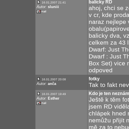
balicky RD
16.01.2007 21:41
Autor:
sluniii
ahoj, chci se 
v cr, kde proda
naraz nejlepe
obalu(papirov
balicky dva, v
celkem za 43 l
Dwarf: Just Th
Dwarf : Just T
Box Set) vice 
odpoved
fotky
16.01.2007 20:08
Autor:
anča
Tak to fakt nev
Kdo je ten nezná
16.01.2007 19:49
Autor:
Esther
Ještě k těm fo
jsem RD viděla
chlápek hned n
nemůžu přijít 
mě za to nebu