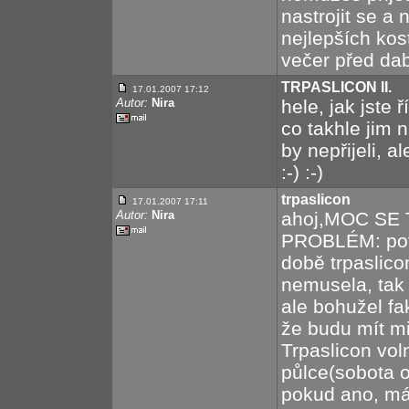
nastrojit se a
nejlepších kos
večer před dab
TRPASLICON II.
17.01.2007 17:12
Autor:
Nira
hele, jak jste ř
co takhle jim n
by nepřijeli, a
:-) :-)
trpaslicon
17.01.2007 17:11
Autor:
Nira
ahoj,MOC SE
PROBLÉM: potř
době trpaslic
nemusela, tak
ale bohužel fa
že budu mít mi
Trpaslicon vol
půlce(sobota 
pokud ano, má 