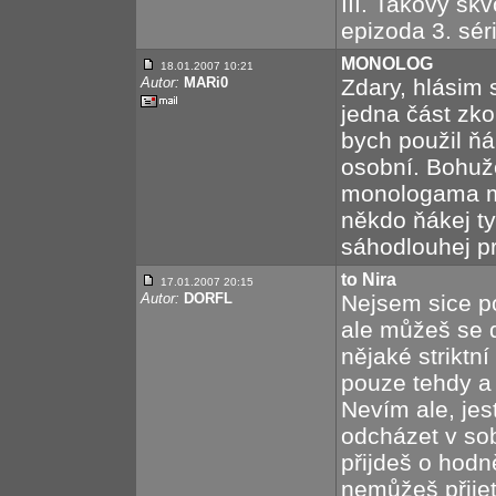
III. Takový sk
epizoda 3. séri
MONOLOG
18.01.2007 10:21
Autor:
MARi0
Zdary, hlásim 
jedna část zko
bych použil ňák
osobní. Bohuže
monologama m
někdo ňákej ty
sáhodlouhej pr
to Nira
17.01.2007 20:15
Autor:
DORFL
Nejsem sice po
ale můžeš se d
nějaké striktní
pouze tehdy a 
Nevím ale, jest
odcházet v so
přijdeš o hodn
nemůžeš přijet