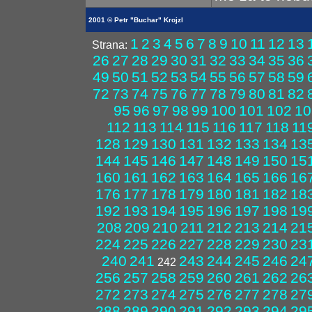
2001 © Petr "Buchar" Krojzl
1
2
3
4
5
6
7
8
9
10
11
12
13
Strana:
26
27
28
29
30
31
32
33
34
35
36
49
50
51
52
53
54
55
56
57
58
59
72
73
74
75
76
77
78
79
80
81
82
95
96
97
98
99
100
101
102
10
112
113
114
115
116
117
118
11
128
129
130
131
132
133
134
13
144
145
146
147
148
149
150
15
160
161
162
163
164
165
166
16
176
177
178
179
180
181
182
18
192
193
194
195
196
197
198
19
208
209
210
211
212
213
214
21
224
225
226
227
228
229
230
23
240
241
243
244
245
246
24
242
256
257
258
259
260
261
262
26
272
273
274
275
276
277
278
27
288
289
290
291
292
293
294
29