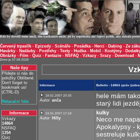
Kdo by dovolil tomu muži, této karikatuře muže, jež by nepřelstila ani čajový pytlík, aby získala post
Červený trpaslík
-
Epizody
-
Scénáře
-
Posádka
-
Herci
-
Dabing
-
Ze záku
Havárky
-
Nadávky
-
Postřehy
-
Texty
-
Hudba
-
Mobil
-
Kostýmy
-
Dodatk
Obrázky
-
Film
-
Quiz
-
Fantazie
-
NSFAQ
-
Vzkazy
-
Srazy
-
Download
-
Dnes je 07.08.2026
Naše tipy
Vz
Přidejte si nás do
položky Oblíbené.
Don't forget to
Informace
Bulletin - 14864 zpráv (zobr
bookmark us!
(CTRL-D)
hele mám takov
19.01.2007 20:35
Autor:
anča
Relaxační folie
starý lidi jezd
kulky
Informace
19.01.2007 17:19
Autor:
Hilly
Neco me napadlo
Vzkazy
14864
Apokalypsy - k
NSFAQ
1354
sestreluje kul
Quiz