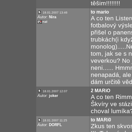
těšim!!!!!!!!
to mario
18.01.2007 13:46
Autor:
Nira
A co ten Lister
fotbalový výsl
přišel o pane
trubkách(i kdy
monolog).....N
tom, jak se s 
veverkou? No 
neni...... H
nenapadá, ale 
dám určitě věd
2 MARiO
18.01.2007 12:07
Autor:
joker
A co ten Rimm
Škvíry ve stáz
choval lumíka
to MARi0
18.01.2007 11:25
Autor:
DORFL
Zkus ten skvo