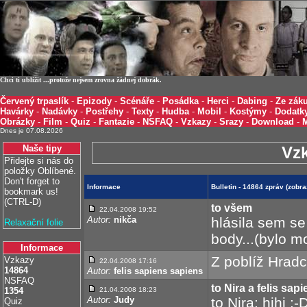
Chci ti ublížit ...protože nejsem zrovna žádnej dobrák.
Červený trpaslík
-
Epizody
-
Scénáře
-
Posádka
-
Herci
-
Dabing
-
Ze záku
Havárky
-
Nadávky
-
Postřehy
-
Texty
-
Hudba
-
Mobil
-
Kostýmy
-
Dodatk
Obrázky
-
Film
-
Quiz
-
Fantazie
-
NSFAQ
-
Vzkazy
-
Srazy
-
Download
-
Dnes je 07.08.2026
Naše tipy
Vz
Přidejte si nás do
položky Oblíbené.
Don't forget to
Informace
Bulletin - 14864 zpráv (zobr
bookmark us!
(CTRL-D)
to všem
22.04.2008 19:52
Autor:
nikča
hlásila sem se
Relaxační folie
body...(bylo 
Informace
Z poblíž Hrad
Vzkazy
22.04.2008 17:16
14864
Autor:
felis sapiens sapiens
NSFAQ
to Nira a felis sap
1354
21.04.2008 18:23
Autor:
Judy
to Nira: hihi :
Quiz