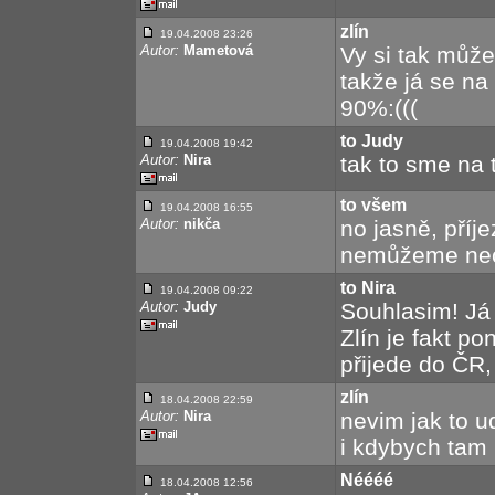
zlín
19.04.2008 23:26
Autor:
Mametová
Vy si tak může
takže já se na
90%:(((
to Judy
19.04.2008 19:42
Autor:
Nira
tak to sme na 
to všem
19.04.2008 16:55
Autor:
nikča
no jasně, příje
nemůžeme nech
to Nira
19.04.2008 09:22
Autor:
Judy
Souhlasim! Já
Zlín je fakt po
přijede do ČR,
zlín
18.04.2008 22:59
Autor:
Nira
nevim jak to u
i kdybych tam 
Néééé
18.04.2008 12:56