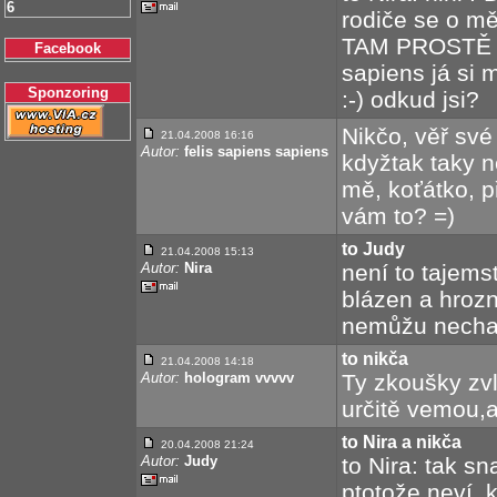
6
rodiče se o mě
TAM PROSTĚ MU
Facebook
sapiens já si 
Sponzoring
:-) odkud jsi?
Nikčo, věř své 
21.04.2008 16:16
Autor:
felis sapiens sapiens
kdyžtak taky n
mě, koťátko, p
vám to? =)
to Judy
21.04.2008 15:13
Autor:
Nira
není to tajems
blázen a hrozně
nemůžu nechat 
to nikča
21.04.2008 14:18
Autor:
hologram vvvvv
Ty zkoušky zv
určitě vemou,a
to Nira a nikča
20.04.2008 21:24
Autor:
Judy
to Nira: tak sn
ptotože neví, 