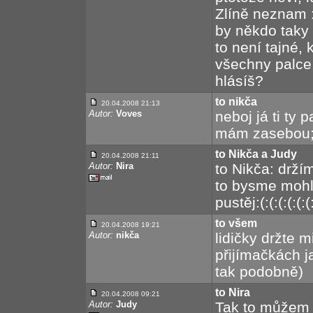
Zlíně neznam :-
by někdo taky 
to není tajné, k
všechny palce,
hlásíš?
to nikča
20.04.2008 21:13
Autor:
Voves
neboj já ti ty 
mám zasebou;
to Nikča a Judy
20.04.2008 21:11
Autor:
Nira
to Nikča: držím
to bysme mohli
pustěj:(:(:(:(:(:(
to všem
20.04.2008 19:21
Autor:
nikča
lidičky držte 
přijímačkách j
tak podobně)
to Nira
20.04.2008 09:21
Autor:
Judy
Tak to můžem j