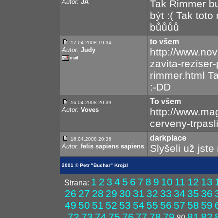
Autor:
JA
Tak Rimmer bu
být :( Tak toto
bůůůů
to všem
17.04.2008 19:34
Autor:
Judy
http://www.nov
zavita-reziser
rimmer.html Ta
:-DD
To všem
16.04.2008 20:39
Autor:
Voves
http://www.ma
cerveny-trpasl
darkplace
16.04.2008 20:36
Autor:
felis sapiens sapiens
Slyšeli už jst
2001 © Petr "Buchar" Krojzl
1
2
3
4
5
6
7
8
9
10
11
12
13
Strana:
26
27
28
29
30
31
32
33
34
35
36
49
50
51
52
53
54
55
56
57
58
59
72
73
74
75
76
77
78
79
81
82
80