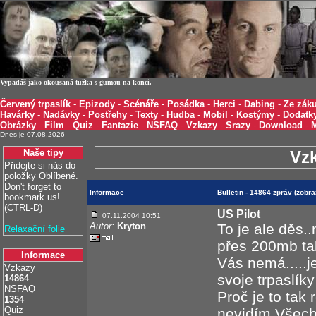
Vypadáš jako okousaná tužka s gumou na konci.
Červený trpaslík
-
Epizody
-
Scénáře
-
Posádka
-
Herci
-
Dabing
-
Ze záku
Havárky
-
Nadávky
-
Postřehy
-
Texty
-
Hudba
-
Mobil
-
Kostýmy
-
Dodatk
Obrázky
-
Film
-
Quiz
-
Fantazie
-
NSFAQ
-
Vzkazy
-
Srazy
-
Download
-
Dnes je 07.08.2026
Naše tipy
Vz
Přidejte si nás do
položky Oblíbené.
Don't forget to
Informace
Bulletin - 14864 zpráv (zobr
bookmark us!
(CTRL-D)
US Pilot
07.11.2004 10:51
Autor:
Kryton
To je ale děs.
Relaxační folie
přes 200mb ta
Informace
Vás nemá.....j
Vzkazy
svoje trpaslík
14864
NSFAQ
Proč je to tak
1354
Quiz
nevidím.Všech