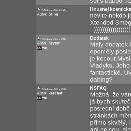
sel s babou :-
Hnusnej kosmicke
05.11.2004 12:27
Autor:
Sting
nevite nekdo jes
Xtended Smeg 
:-))))))))))))))))))
Dodatek
04.11.2004 23:57
Autor:
Kryton
Maly dodatek 
opoměly posle
je kocour.Mys
Vladyku. Jeho 
fantastické. U
dabing?
NSFAQ
04.11.2004 22:48
Autor:
keschaf
Možná, že vám p
já bych skuteč
poslední době 
stránkách měni
přímo skvělý, 
ani nejsou, ale