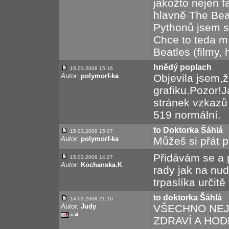
jakožto nejen 
hlavně The Bea
Pythonů jsem s
Chce to teda mí
Beatles (filmy, 
hnědý poplach
15.03.2008 15:16
Autor:
polymorf-ka
Objevila jsem,ž
grafiku.Pozor!
stránek vzkazů
519 normální.
to Doktorka Šáhlá
15.03.2008 15:07
Autor:
polymorf-ka
Můžeš si přát p
Přidávám se a p
15.03.2008 14:27
Autor:
Kochanska.K
rady jak na nud
trpaslíka určitě
to doktorka Šáhlá
14.03.2008 21:10
Autor:
Judy
VŠECHNO NEJ,
ZDRAVÍ A HOD