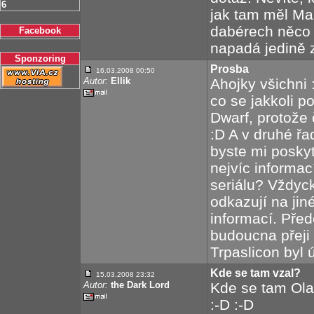
6
jak tam měl Mar
dabérech něco 
Facebook
napadá jedině 
Sponzoring
Prosba
16.03.2008 00:50
Autor:
Ellik
Ahojky všichni
co se jakkoli p
Dwarf, protože 
:D A v druhé ř
byste mi poskyt
nejvíc informac
seriálu? Vždyc
odkazují na jin
informací. Pře
budoucna přeji 
Trpaslicon byl
Kde se tam vzal?
15.03.2008 23:32
Autor:
the Dark Lord
Kde se tam Ola
:-D :-D