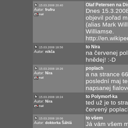
Olaf Petersen na D
15.03.2008 20:40
Autor:
frufru
Dnes 15.3.2008
objevil pořad
(alias Mark Wil
Williamse.
http://en.wikip
to Nira
15.03.2008 18:56
Autor:
nikča
na červenej pol
hnědej! :-D
poplach
15.03.2008 18:26
Autor:
Nira
a na strance 66
poslední maj t
napsanej fialov
to Polymorf-ka
15.03.2008 18:24
Autor:
Nira
ted už je to str
červený poplac
to všem
15.03.2008 18:06
Autor:
doktorka Šáhlá
Já vám všem m