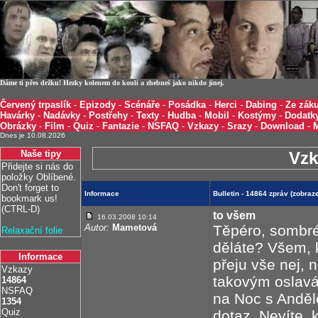
Dáme ti přes držku! Hezky kolenem do koulí a zhebneš jako nikdo jinej.
Červený trpaslík
-
Epizody
-
Scénáře
-
Posádka
-
Herci
-
Dabing
-
Ze záku
Havárky
-
Nadávky
-
Postřehy
-
Texty
-
Hudba
-
Mobil
-
Kostýmy
-
Dodatk
Obrázky
-
Film
-
Quiz
-
Fantazie
-
NSFAQ
-
Vzkazy
-
Srazy
-
Download
-
Dnes je 10.08.2026
Naše tipy
Vzk
Přidejte si nás do
položky Oblíbené.
Don't forget to
Informace
Bulletin - 14864 zpráv (zobra
bookmark us!
(CTRL-D)
to všem
16.03.2008 10:14
Autor:
Mametová
Těpéro, sombré
Relaxační folie
děláte? Všem, k
Informace
přeju vše nej, n
Vzkazy
takovým oslavám
14864
NSFAQ
na Noc s Andě
1354
Quiz
dotaz. Nevíte, 