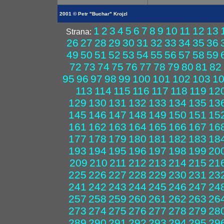
2001 © Petr "Buchar" Krojzl
1
2
3
4
5
6
7
8
9
10
11
12
13
Strana:
26
27
28
29
30
31
32
33
34
35
36
49
50
51
52
53
54
55
56
57
58
59
72
73
74
75
76
77
78
79
80
81
82
95
96
97
98
99
100
101
102
103
1
113
114
115
116
117
118
119
12
129
130
131
132
133
134
135
13
145
146
147
148
149
150
151
15
161
162
163
164
165
166
167
16
177
178
179
180
181
182
183
18
193
194
195
196
197
198
199
20
209
210
211
212
213
214
215
21
225
226
227
228
229
230
231
23
241
242
243
244
245
246
247
24
257
258
259
260
261
262
263
26
273
274
275
276
277
278
279
28
289
290
291
292
293
294
295
29