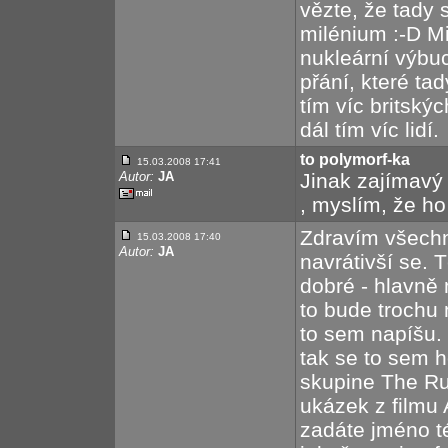
vězte, že tady
milénium :-D M
nukleární výbu
přání, které tad
tím víc britskýc
dál tím víc lidí.
to polymorf-ka
15.03.2008 17:41
Autor:
JA
Jinak zajímavý 
, myslím, že ho
Zdravím všechn
15.03.2008 17:40
Autor:
JA
navrátivší se. 
dobré - hlavně m
to bude trochu 
to sem napíšu. N
tak se to sem h
skupine The Ru
ukázek z filmu 
zadáte jméno t