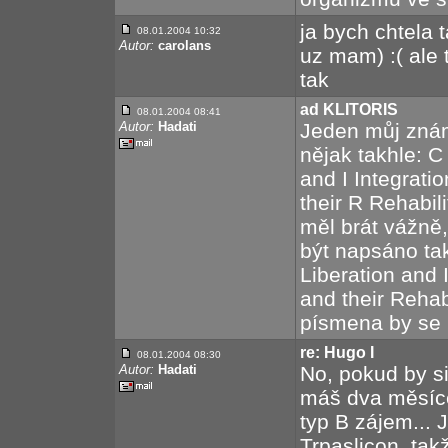
ja bych chtela t
08.01.2004 10:32
Autor:
carolans
uz mam) :( ale
tak
ad KLITORIS
08.01.2004 08:41
Autor:
Hadati
Jeden můj znám
nějak takhle: C
and I Integrati
their R Rehabili
měl brát vážně,
být napsáno ta
Liberation and 
and their Rehabi
písmena by se 
re: Hugo I
08.01.2004 08:30
Autor:
Hadati
No, pokud by si
máš dva měsíce
typ B zájem... 
Trpaslicon, tak