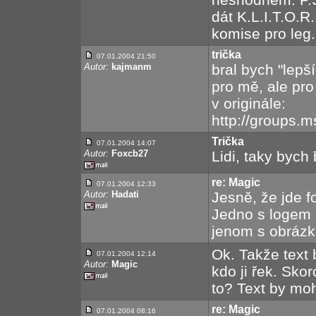
dát K.L.I.T.O.R
komise pro leg.
trička
07.01.2004 21:50
Autor:
kajmanm
bral bych "lep
pro mě, ale pro 
v originále:
http://groups.
Trička
07.01.2004 14:07
Autor:
Foxcb27
Lidi, taky bych 
re: Magic
07.01.2004 12:33
Autor:
Hadati
Jesně, že jde f
Jedno s logem 
jenom s obrázk
Ok. Takže text 
07.01.2004 12:14
Autor:
Magic
kdo ji řek. Skor
to? Text by mo
re: Magic
07.01.2004 08:16