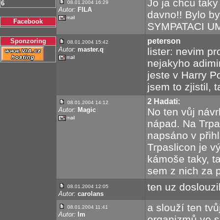
Jo ja chcu taky
6
08.01.2004 16:29
Autor:
FILA
davno!! Bylo b
Facebook
SYMPATACI UM
peterson
Sponzoring
08.01.2004 15:42
Autor:
master.q
lister: nevim pr
nejakyho adimin
jeste v Harry P
jsem to zjistil,
2 Hadati:
08.01.2004 14:12
Autor:
Magic
No ten vůj návr
nápad. Na Trpa
napsáno v přihl
Trpaslicon je v
kámoše taky, ta
sem z nich za p
ten uz doslouzil.
08.01.2004 12:05
Autor:
carolans
a slouží ten tvů
08.01.2004 11:41
Autor:
lm
organizmů ve spol