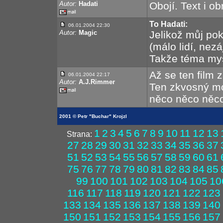
Autor:
Hadati
Obojí. Text i ob
To Hadati:
06.01.2004 22:30
Autor:
Magic
Jelikož můj po
(málo lidí, nez
Takže téma my
Až se ten film za
06.01.2004 22:17
Autor:
A.J.Rimmer
Ten zkvosný mon
něco něco něco n
2001 © Petr "Buchar" Krojzl
1
2
3
4
5
6
7
8
9
10
11
12
13
Strana:
27
28
29
30
31
32
33
34
35
36
37
51
52
53
54
55
56
57
58
59
60
61
75
76
77
78
79
80
81
82
83
84
85
99
100
101
102
103
104
105
10
116
117
118
119
120
121
122
123
133
134
135
136
137
138
139
140
150
151
152
153
154
155
156
157