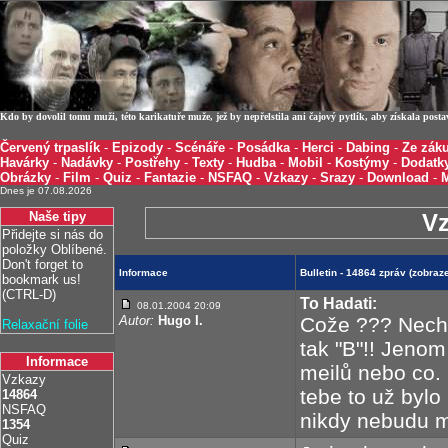
Kdo by dovolil tomu muži, této karikatuře muže, jež by nepřelstila ani čajový pytlík, aby získala post
Červený trpaslík
-
Epizody
-
Scénáře
-
Posádka
-
Herci
-
Dabing
-
Ze záku
Havárky
-
Nadávky
-
Postřehy
-
Texty
-
Hudba
-
Mobil
-
Kostýmy
-
Dodatk
Obrázky
-
Film
-
Quiz
-
Fantazie
-
NSFAQ
-
Vzkazy
-
Srazy
-
Download
-
Dnes je 07.08.2026
Naše tipy
Vz
Přidejte si nás do
položky Oblíbené.
Don't forget to
Informace
Bulletin - 14864 zpráv (zobra
bookmark us!
(CTRL-D)
To Hadati:
08.01.2004 20:09
Autor:
Hugo I.
Cože ??? Nechtě
Relaxační folie
tak "B"!! Jeno
Informace
meilů nebo co. 
Vzkazy
tebe to už bylo 
14864
NSFAQ
nikdy nebudu mít
1354
Quiz