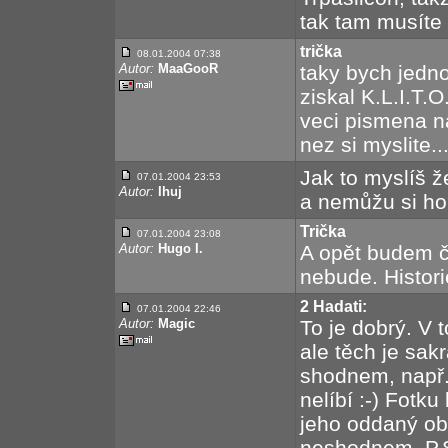
tak tam musíte p
trička
08.01.2004 07:38
Autor:
MaaGooR
taky bych jedno
ziskal K.L.I.T.O
veci pismena na
nez si myslite..
Jak to myslíš ž
07.01.2004 23:53
Autor:
Ihuj
a nemůžu si ho 
Trička
07.01.2004 23:08
Autor:
Hugo I.
A opět budem če
nebude. Histori
2 Hadati:
07.01.2004 22:46
Autor:
Magic
To je dobrý. V 
ale těch je sak
shodnem, např.
nelíbí :-) Fot
jeho oddaný obd
neshodnem. P.