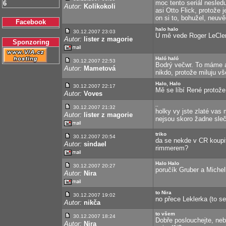
moc tento seriál nesledu
6
Autor:
Kolikokoli
asi Otto Flick, protože je
on si to, bohužel, neuv
Facebook
halo halo
30.12.2007 23:03
U mě vede Roger LeClerc
Autor:
lister z magorie
Sponzoring
Haló haló
30.12.2007 22:53
Bodrý večwr. To máme a
Autor:
Mametová
nikdo, protože miluju vš
Halo, Halo
30.12.2007 22:17
Mě se líbí René protože
Autor:
Voves
..
30.12.2007 21:32
holky vy jste zlaté vas
Autor:
lister z magorie
nejsou skoro žadne sle
triko
30.12.2007 20:54
da se nekde v CR koupit
Autor:
sindael
rimmerem?
Halo Halo
30.12.2007 20:27
poručík Gruber a Michel
Autor:
Nira
to Nira
30.12.2007 19:02
no přece Leklerka (to se
Autor:
nikča
to všem
30.12.2007 18:24
Dobře poslouchejte, neb
Autor:
Nira