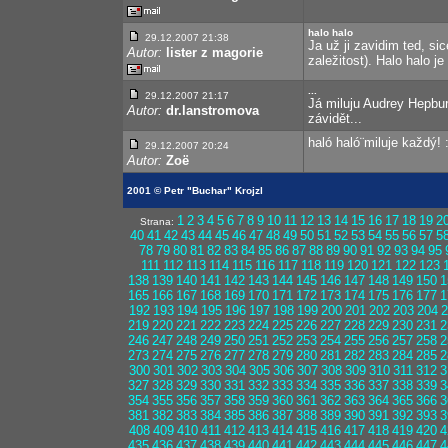
halo halo
29.12.2007 21:38
Ja už ji zavidim ted, s
Autor:
lister z magorie
zaležitost). Halo halo j
...
29.12.2007 21:17
Já miluju Audrey Hepbu
Autor:
dr.lanstromova
závidět...
haló haló¨miluje každý!
29.12.2007 20:24
Autor:
Zoë
2001 © Petr "Buchar" Krojzl
1
2
3
4
5
6
7
8
9
10
11
12
13
14
15
16
17
18
19
2
Strana:
40
41
42
43
44
45
46
47
48
49
50
51
52
53
54
55
56
57
5
78
79
80
81
82
83
84
85
86
87
88
89
90
91
92
93
94
95
111
112
113
114
115
116
117
118
119
120
121
122
123
138
139
140
141
142
143
144
145
146
147
148
149
150
1
165
166
167
168
169
170
171
172
173
174
175
176
177
1
192
193
194
195
196
197
198
199
200
201
202
203
204
2
219
220
221
222
223
224
225
226
227
228
229
230
231
2
246
247
248
249
250
251
252
253
254
255
256
257
258
2
273
274
275
276
277
278
279
280
281
282
283
284
285
2
300
301
302
303
304
305
306
307
308
309
310
311
312
3
327
328
329
330
331
332
333
334
335
336
337
338
339
3
354
355
356
357
358
359
360
361
362
363
364
365
366
3
381
382
383
384
385
386
387
388
389
390
391
392
393
3
408
409
410
411
412
413
414
415
416
417
418
419
420
4
435
436
437
438
439
440
441
442
443
444
445
446
447
4