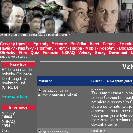
Je tohle snad produkt spojení ženy s pouštní krysou ?
Červený trpaslík
-
Epizody
-
Scénáře
-
Posádka
-
Herci
-
Dabing
-
Ze záku
Havárky
-
Nadávky
-
Postřehy
-
Texty
-
Hudba
-
Mobil
-
Kostýmy
-
Dodatk
Obrázky
-
Film
-
Quiz
-
Fantazie
-
NSFAQ
-
Vzkazy
-
Srazy
-
Download
-
Dnes je 06.08.2026
Naše tipy
Vz
Přidejte si nás do
položky Oblíbené.
Don't forget to
Informace
Bulletin - 14864 zpráv (zobr
bookmark us!
(CTRL-D)
to všem
31.12.2007 15:43
Tak jsem tu zase v pln
Autor:
doktorka Šáhlá
Relaxační folie
plného Červeného trpaslí
premiére a především Č
držela se tématu tak: j
Informace
a přesto si na to moc n
Vzkazy
když jsem ještě byla do
14864
roce zase nashledanou s
NSFAQ
doktorka Šáhlá
1354
Quiz
Haló Haló
31.12.2007 08:59