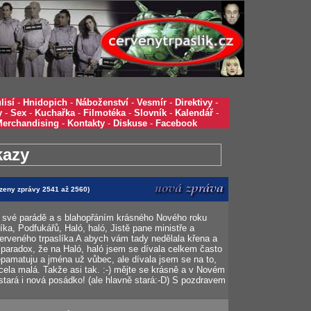
lisí
-
Hnidopich
-
Náboženství
-
Vesmír
-
Direktivy
-
y
-
Sex
-
Kuchařka
-
Filmotéka
-
Slovník
-
Kalendář
-
Merchandising
-
Kontakty
-
Diskuse
-
Facebook
kazy
azeny zprávy 2541 až 2560)
é své parádě a s blahopřáním krásného Nového roku
ka, Podfukářů, Haló, haló, Jistě pane ministře a
erveného trpaslíka A abych vám tady nedělala křena a
e paradox, že na Haló, haló jsem se dívala celkem často
epamatuju a jména už vůbec, ale dívala jsem se na to,
cela malá. Takže asi tak. :-) mějte se krásně a v Novém
tará i nová posádko! (ale hlavně stará:-D) S pozdravem