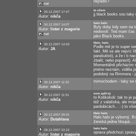
nejradši?
to všem
30.12.2007 17:47
jj black books sou taky 
Autor:
nikča
halo halo
30.12.2007 14:07
Byly doby kdy sem na to
Autor:
lister z magorie
nedovolí. Ted mam čas j
jako Black books.
Halo, halo
30.12.2007 14:03
Podle mě je to super ser
Autor:
JA
fakt. Mě se ale nejvíc lí
parašutisti), a že i ti n
zbalit, nebo popravit). 
Momentálně přicházím n
jméno neznám, viděla j
podobný na Rimmera - j
mimochodem - taky se mi
30.12.2007 11:52
Autor:
nikča
sem zpět:o)
30.12.2007 11:51
to Kolikokoli: tak to je
Autor:
nikča
též z valašska, ale moj
pardubicách... :-) to vš
Halo halo
30.12.2007 09:31
Halo halo je výborný. B
Autor:
Dutahlava
ženská jedna hloupá....:
halo halo
29.12.2007 22:12
oprava předchozi zprav
Autor:
lister z magorie