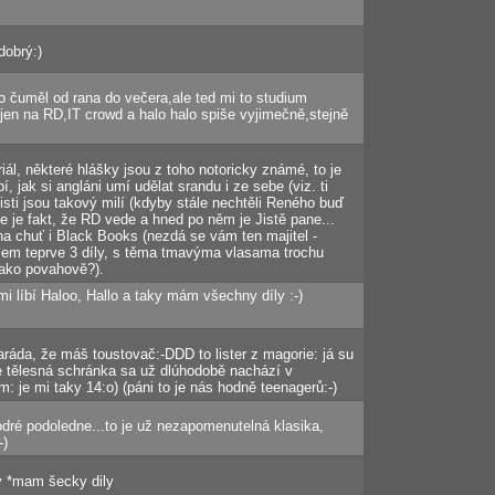
dobrý:)
 čuměl od rana do večera,ale ted mi to studium
en na RD,IT crowd a halo halo spiše vyjimečně,stejně
iál, některé hlášky jsou z toho notoricky známé, to je
bí, jak si angláni umí udělat srandu i ze sebe (viz. ti
acisti jsou takový milí (kdyby stále nechtěli Reného buď
Ale je fakt, že RD vede a hned po něm je Jistě pane...
a chuť i Black Books (nezdá se vám ten majitel -
sem teprve 3 díly, s těma tmavýma vlasama trochu
ako povahově?).
 líbí Haloo, Hallo a taky mám všechny díly :-)
 paráda, že máš toustovač:-DDD to lister z magorie: já su
e tělesná schránka sa už dlúhodobě nachází v
em: je mi taky 14:o) (páni to je nás hodně teenagerů:-)
odré podoledne...to je už nezapomenutelná klasika,
-)
y *mam šecky dily