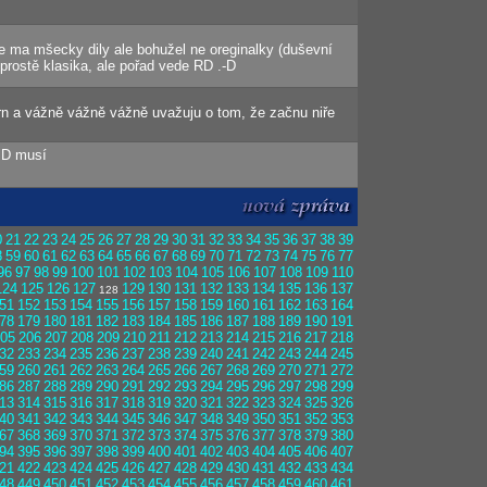
ice ma mšecky dily ale bohužel ne oreginalky (duševní
e prostě klasika, ale pořad vede RD .-D
rn a vážně vážně vážně uvažuju o tom, že začnu niře
 :D musí
0
21
22
23
24
25
26
27
28
29
30
31
32
33
34
35
36
37
38
39
8
59
60
61
62
63
64
65
66
67
68
69
70
71
72
73
74
75
76
77
96
97
98
99
100
101
102
103
104
105
106
107
108
109
110
124
125
126
127
129
130
131
132
133
134
135
136
137
128
51
152
153
154
155
156
157
158
159
160
161
162
163
164
78
179
180
181
182
183
184
185
186
187
188
189
190
191
05
206
207
208
209
210
211
212
213
214
215
216
217
218
32
233
234
235
236
237
238
239
240
241
242
243
244
245
59
260
261
262
263
264
265
266
267
268
269
270
271
272
86
287
288
289
290
291
292
293
294
295
296
297
298
299
13
314
315
316
317
318
319
320
321
322
323
324
325
326
40
341
342
343
344
345
346
347
348
349
350
351
352
353
67
368
369
370
371
372
373
374
375
376
377
378
379
380
94
395
396
397
398
399
400
401
402
403
404
405
406
407
21
422
423
424
425
426
427
428
429
430
431
432
433
434
48
449
450
451
452
453
454
455
456
457
458
459
460
461