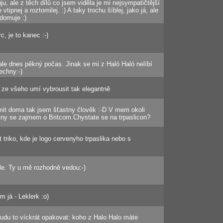
ju, ale z těch dílů co jsem viděla je mi nejsympatičtější
 vtipnej a roztomilej. :) A taky trochu šíblej, jako já, ale
ědomuje :)
, je to kanec :-)
le dnes pěkný počas. Jinak se mi z Haló Haló nelíbí
echny:-)
 ze všeho umí vybrousit tak elegantně
 mit doma tak jsem šťastny člověk :-D V mem okoli
čny se zajmem o Britcom.Chystate se na trpaslicon?
 triko, kde je logo cervenyho trpaslika nebo s
le. Ty u mě rozhodně vedou:-)
m já - Leklerk :o)
udu to víckrát opakovat: koho z Halo Halo máte