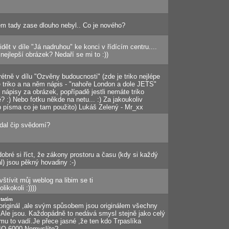
em tady zase dlouho nebyl.. Co je nového?
idět v díle "Já nadruhou" ke konci v řídícím centru....
ejlepší obrázek? Nedaří se mi to :))
étně v dílu "Ozvěny budoucnosti" (zde je triko nejlépe
é triko a na něm nápis - "nahoře London a dole JETS"
 nápisy za obrázek, popřípadě jestli nemáte triko
? :) Nebo fotku někde na netu... :) Za jakoukoliv
yp písma co je tam použito) Lukáš Zelený - Mr_xx
ndal čip svědomí?
obré si říct, že zákony prostoru a času (kdy si každý
nál) jsou pěkný hovadiny :-)
vštívit můj weblog na libim se ti
likokoli :))))
statím
 originál ,ale svým spůsobem jsou originálem všechny
u.Ale jsou. Každopádně to nedává smysl stejně jako celý
mu to vadí.Je přece jasné ,že ten kdo Trpaslíka
IQ 6000.Nemyslíte?