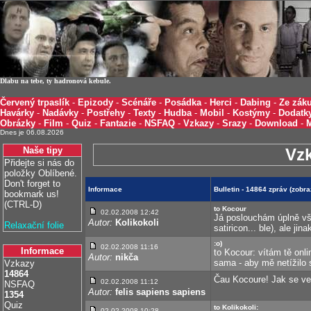
Dlabu na tebe, ty hadronová kebule.
Červený trpaslík
-
Epizody
-
Scénáře
-
Posádka
-
Herci
-
Dabing
-
Ze záku
Havárky
-
Nadávky
-
Postřehy
-
Texty
-
Hudba
-
Mobil
-
Kostýmy
-
Dodatk
Obrázky
-
Film
-
Quiz
-
Fantazie
-
NSFAQ
-
Vzkazy
-
Srazy
-
Download
-
Dnes je 06.08.2026
Naše tipy
Vz
Přidejte si nás do
položky Oblíbené.
Don't forget to
Informace
Bulletin - 14864 zpráv (zobr
bookmark us!
(CTRL-D)
to Kocour
02.02.2008 12:42
Já poslouchám úplně vše
Autor:
Kolikokoli
Relaxační folie
satiricon... ble), ale ji
:o)
02.02.2008 11:16
Informace
to Kocour: vítám tě onlin
Autor:
nikča
sama - aby mě netížilo 
Vzkazy
14864
Čau Kocoure! Jak se v
02.02.2008 11:12
NSFAQ
Autor:
felis sapiens sapiens
1354
Quiz
to Kolikokoli:
02.02.2008 10:28