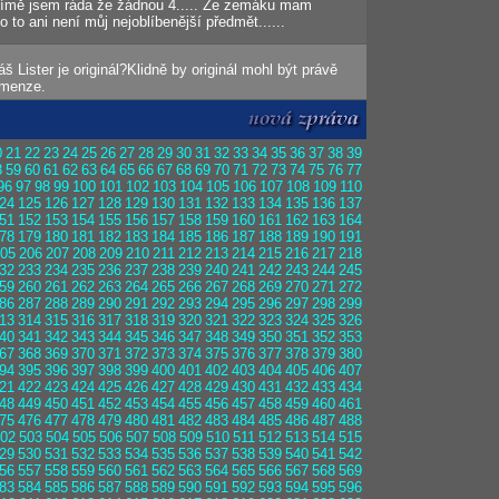
přímě jsem ráda že žádnou 4..... Ze zemáku mam
to ani není můj nejoblíbenější předmět......
áš Lister je originál?Klidně by originál mohl být právě
dimenze.
0
21
22
23
24
25
26
27
28
29
30
31
32
33
34
35
36
37
38
39
8
59
60
61
62
63
64
65
66
67
68
69
70
71
72
73
74
75
76
77
96
97
98
99
100
101
102
103
104
105
106
107
108
109
110
24
125
126
127
128
129
130
131
132
133
134
135
136
137
51
152
153
154
155
156
157
158
159
160
161
162
163
164
78
179
180
181
182
183
184
185
186
187
188
189
190
191
05
206
207
208
209
210
211
212
213
214
215
216
217
218
32
233
234
235
236
237
238
239
240
241
242
243
244
245
59
260
261
262
263
264
265
266
267
268
269
270
271
272
86
287
288
289
290
291
292
293
294
295
296
297
298
299
13
314
315
316
317
318
319
320
321
322
323
324
325
326
40
341
342
343
344
345
346
347
348
349
350
351
352
353
67
368
369
370
371
372
373
374
375
376
377
378
379
380
94
395
396
397
398
399
400
401
402
403
404
405
406
407
21
422
423
424
425
426
427
428
429
430
431
432
433
434
48
449
450
451
452
453
454
455
456
457
458
459
460
461
75
476
477
478
479
480
481
482
483
484
485
486
487
488
02
503
504
505
506
507
508
509
510
511
512
513
514
515
29
530
531
532
533
534
535
536
537
538
539
540
541
542
56
557
558
559
560
561
562
563
564
565
566
567
568
569
83
584
585
586
587
588
589
590
591
592
593
594
595
596