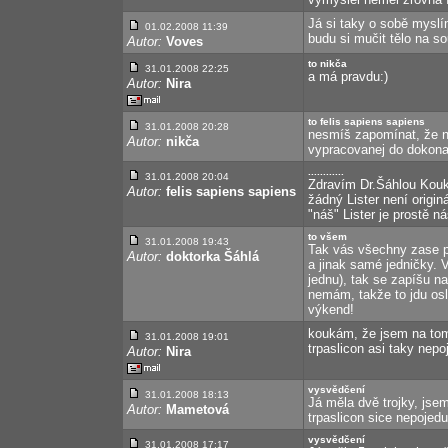
Já si taky o sobě myslí
01.02.2008 11:39
budu si mučit tělo na s
Autor:
Voves
to nikča
31.01.2008 22:25
a má pravdu:)
Autor:
Nira
to felis sapiens sapiens
31.01.2008 20:28
nesmíš zapomínat, že ná
Autor:
nikča
vypracovanej do dokonal
............
31.01.2008 20:04
Zdravím Dr.Šáhlou Kouk
Autor:
felis sapiens sapiens
žádný Lister není originá
"náš" Lister je prostě ná
to všem
31.01.2008 19:43
Tak vás všechny zase p
Autor:
doktorka Šáhlá
a jinak samé jedničky. V
jednu), tak se zapíšu na
nemám, takže to jdu os
výkend!
koukám, že jsem na tom 
31.01.2008 19:01
trpaslicon asi taky nepo
Autor:
Nira
vysvědčení
31.01.2008 18:13
Já měla dvě trojky, jsem
Autor:
Mametová
trpaslicon sice nepojed
vysvědčení
31.01.2008 17:17