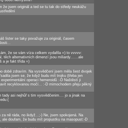
m že jsem originál a ted se tu tak do středy neukážu
oustředění
š lister se taky považuje za originál, časem
osti...
ám, že se vám víza celkem vydařila =) to vvvvv:
l, těch alternativních dimenzí jsou miliardy.......ale
š a je fakt třída =)
o době zdravím. Na vysvědčení jsem měla šest dvojek
sadila jsem se, že když budu mít trojku (třeba jen
 experimentální operaci hemeroidů :-D Naštěstí ji
lavit recyklovanou močí... :-D mimochodem přeju pěkný
tady asi nejhůř s tim vysvědčenim.... jo a jinak na
jedu:(
 za ně ráda, no ikdyž...;-) Ne, jsem spokojená. Na
u, ale doufam, že budu mít propustku na masopust:-D