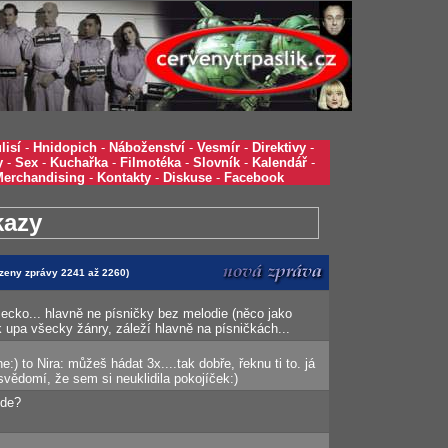
lisí
-
Hnidopich
-
Náboženství
-
Vesmír
-
Direktivy
-
y
-
Sex
-
Kuchařka
-
Filmotéka
-
Slovník
-
Kalendář
-
Merchandising
-
Kontakty
-
Diskuse
-
Facebook
kazy
azeny zprávy 2241 až 2260)
cko... hlavně ne písničky bez melodie (něco jako
nak upa všecky žánry, záleží hlavně na písničkách...
e:) to Nira: můžeš hádat 3x....tak dobře, řeknu ti to. já
svědomí, že sem si neuklidila pokojíček:)
ede?