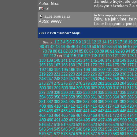
Já měla 5 trojek, ale u
Autor:
Nira
nějakym zázrakem 2 a to 
to felis sapiens sapiens
31.01.2008 15:12
Díky, ale jak víme ,že n
Autor:
vvvvv
Lister hologram z jiné 
2001 © Petr "Buchar" Krojzl
1
2
3
4
5
6
7
8
9
10
11
12
13
14
15
16
17
18
19
2
Strana:
40
41
42
43
44
45
46
47
48
49
50
51
52
53
54
55
56
57
5
78
79
80
81
82
83
84
85
86
87
88
89
90
91
92
93
94
95
111
112
114
115
116
117
118
119
120
121
122
123
1
113
138
139
140
141
142
143
144
145
146
147
148
149
150
1
165
166
167
168
169
170
171
172
173
174
175
176
177
1
192
193
194
195
196
197
198
199
200
201
202
203
204
2
219
220
221
222
223
224
225
226
227
228
229
230
231
2
246
247
248
249
250
251
252
253
254
255
256
257
258
2
273
274
275
276
277
278
279
280
281
282
283
284
285
2
300
301
302
303
304
305
306
307
308
309
310
311
312
3
327
328
329
330
331
332
333
334
335
336
337
338
339
3
354
355
356
357
358
359
360
361
362
363
364
365
366
3
381
382
383
384
385
386
387
388
389
390
391
392
393
3
408
409
410
411
412
413
414
415
416
417
418
419
420
4
435
436
437
438
439
440
441
442
443
444
445
446
447
4
462
463
464
465
466
467
468
469
470
471
472
473
474
4
489
490
491
492
493
494
495
496
497
498
499
500
501
5
516
517
518
519
520
521
522
523
524
525
526
527
528
5
543
544
545
546
547
548
549
550
551
552
553
554
555
5
570
571
572
573
574
575
576
577
578
579
580
581
582
5