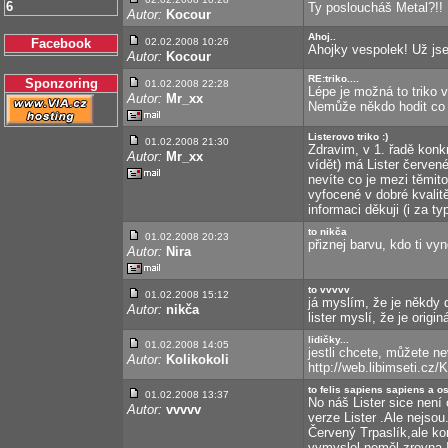
6
Ty posloucháš Metal?!!
Autor:
Kocour
Ahoj..
Facebook
02.02.2008 10:26
Ahojky vespolek! Už js
Autor:
Kocour
RE:triko....
Sponzoring
01.02.2008 22:28
Lépe je možná to triko v
Autor:
Mr_xx
Nemůže někdo hodit co n
Listerovo triko :)
01.02.2008 21:30
Zdravim, v 1. řadě konkr
Autor:
Mr_xx
vídět) má Lister červen
nevíte co je mezi těmito
vyfocené v dobré kvalitě
informaci děkuji (i za t
to nikča
01.02.2008 20:23
přiznej barvu, kdo ti vy
Autor:
Nira
to vvvvv
01.02.2008 15:12
já myslím, že je někdy d
Autor:
nikča
lister myslí, že je origi
lidičky...
01.02.2008 14:05
jestli chcete, můžete ne
Autor:
Kolikokoli
http://web.libimseti.cz/Ko
to felis sapiens sapiens a o
01.02.2008 13:37
No náš Lister sice není
Autor:
vvvvv
verze Lister .Ale nejso
Červený Trpaslík,ale ko
vymyslel neměl zrovna 