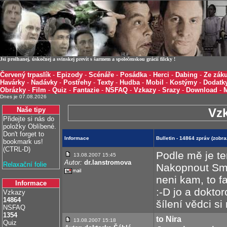
Jsi prolhanej, úskočnej a svinskej prevít s šarmem a společenskou grácií filcky !
Červený trpaslík
-
Epizody
-
Scénáře
-
Posádka
-
Herci
-
Dabing
-
Ze záku
Havárky
-
Nadávky
-
Postřehy
-
Texty
-
Hudba
-
Mobil
-
Kostýmy
-
Dodatk
Obrázky
-
Film
-
Quiz
-
Fantazie
-
NSFAQ
-
Vzkazy
-
Srazy
-
Download
-
Dnes je 07.08.2026
Naše tipy
Vz
Přidejte si nás do
položky Oblíbené.
Don't forget to
Informace
Bulletin - 14864 zpráv (zobr
bookmark us!
(CTRL-D)
Podle mě je te
13.08.2007 15:45
Autor:
dr.lanstromova
Relaxační folie
Nakopnout Smrt
neni kam, to 
Informace
:-D jo a dokto
Vzkazy
14864
šílení vědci s
NSFAQ
1354
to Nira
13.08.2007 15:18
Quiz