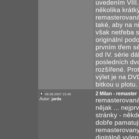
uvedením VIII. 
několika krátk
remasterovaná
také, aby na n
však netřeba 
originální pod
prvním třem sé
od IV. série dá
posledních dvo
rozšířené. Pro
výlet je na DV
bitkou u plotu.
2 Milan - remaster
06.08.2007 15:40
Autor:
jarda
remasterovaná v
nějak ... nejprv
stránky - někde
dobře pamatuji
remasterovany 
digitálně vyle