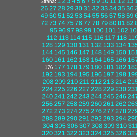
1
2
3
4
5
6
7
8
9
10
11
12
13
Strana:
26
27
28
29
30
31
32
33
34
35
36
49
50
51
52
53
54
55
56
57
58
59
72
73
74
75
76
77
78
79
80
81
82
95
96
97
98
99
100
101
102
10
112
113
114
115
116
117
118
11
128
129
130
131
132
133
134
13
144
145
146
147
148
149
150
15
160
161
162
163
164
165
166
16
177
178
179
180
181
182
18
176
192
193
194
195
196
197
198
19
208
209
210
211
212
213
214
21
224
225
226
227
228
229
230
23
240
241
242
243
244
245
246
24
256
257
258
259
260
261
262
26
272
273
274
275
276
277
278
27
288
289
290
291
292
293
294
29
304
305
306
307
308
309
310
31
320
321
322
323
324
325
326
32