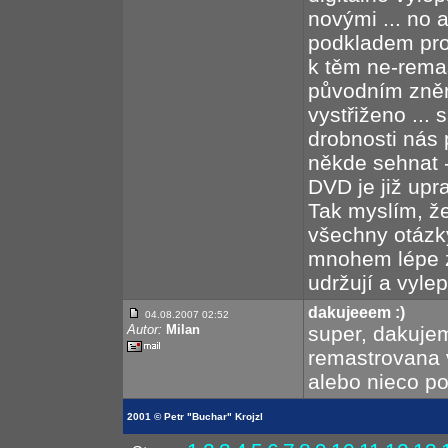
novými ... no a
podkladem pro 
k těm ne-rema
původním znění 
vystřiženo ...
drobnosti nás p
někde sehnat 
DVD je již upr
Tak myslím, že
všechny otázk
mnohem lépe zo
udržují a vylep
dakujeeem :)
04.08.2007 02:52
Autor:
Milan
super, dakuje
remastrovana v
alebo nieco p
2001 © Petr "Buchar" Krojzl