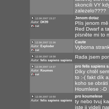
skoncili VY kd
zalezelo????
Jenom dotaz
12.08.2007 23:27
Autor:
DK99
Plís jenom mě 
Red Dwarf a ta
písněte mi to n
Caute
12.08.2007 22:36
Autor:
Exploder
Vyborna strank
Rada jsem pomo
12.08.2007 18:58
Autor:
felis sapiens sapiens
pro felis sapiens 
12.08.2007 14:37
Autor:
Koumes
Díky chtěl sem
to :-( fakt dík
koho se obráti
Houmlese :-D
pro koumelese
12.08.2007 10:50
Autor:
felis sapiens sapiens
ty nebo tvuj ka
jste ji videli 