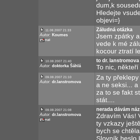
dum,k sousedu
Hledejte vsud
objevi=}
Záludná otázka
11.08.2007 21:33
Autor:
Koumes
Jsem zpátky a 
vede k mé zál
kocour ztratí l
to dr. lanstromova
10.08.2007 21:40
Autor:
doktorka Šáhlá
To nic, někteří
Za ty překlepy
09.08.2007 21:10
Autor:
dr.lanstromova
a ne seksi... a
za to se fakt 
stát....
nerada dávám název
09.08.2007 21:08
Autor:
dr.lanstromova
Zdravím Vás! V
ty vzkazy ještě
bych se chtěla
Slovník heslo