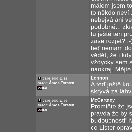
málem jsem to
to někdo neví..
nebejvá ani ve
podobně... zkr
tu ještě ten p
zase rozjet? :
teď nemam do 
vědět, že i kd
vždycky sem s 
naokraj. Mějte
Lennon
08.08.2007 11:32
Autor:
Ámos Torsten
A teď ještě k
skrývá za láhv
McCartney
08.08.2007 11:26
Autor:
Ámos Torsten
Promiňte že js
pravda že by 
budoucnosti" M
co Lister opra