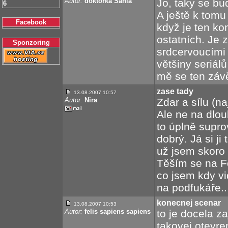
Autor:
doktorka Šáhlá
Jo, taky se bu
6
A ještě k tomu
Facebook
když je ten ko
ostatních. Je 
Sponzoring
srdcervoucími 
většiny seriálů
mě se ten závěr
zase tady
13.08.2007 10:57
Autor:
Nira
Zdar a sílu (na
Ale ne na dlouh
to úplně suprov
dobrý. Já si j
už jsem skoro 
Těším se na Fot
co jsem kdy vi
na podfukáře..
konecnej scenar
13.08.2007 10:53
Autor:
felis sapiens sapiens
to je docela z
takovej otevre