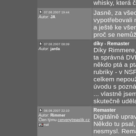
whisky, která 
Jasně, za vš
07.08.2007 19:44
Autor:
JA
vypotřebovali 
a ještě ke vš
proč se nemůž
díky - Remaster
07.08.2007 08:09
Autor:
jarda
Díky Rimmere, 
ta správná DV
někdo ptá a pt
rubriky - v NS
celkem nepouži
úvodu s pozná
... vlastně js
skutečně uděla
Remaster
06.08.2007 22:10
Autor:
Rimmer
Digitálně uprav
Člen týmu
cervenytrpaslik.cz
Někdo tu psal,
nesmysl. Remas