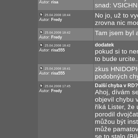
Autor:
risa
snad: VSICHN
No jo, už to v
25.04.2008 18:44
Autor:
Fredy
zrovna nic moc
Tam jsem byl a
25.04.2008 18:42
Autor:
Fredy
dodatek
25.04.2008 18:42
Autor:
risa555
pokud si to n
to bude urcite.
zkus HNIDOPIC
25.04.2008 18:41
Autor:
risa555
podobných chy
Další chyba v RD?
25.04.2008 17:45
Autor:
Fredy
Ahoj, dívám se
objevil chybu 
říká Lister, že
porodil dvojčat
můžou být inst
může pamatovat
se to stalo (Bí