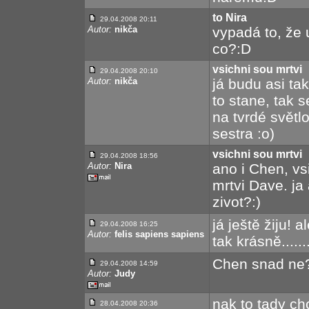
to Nira
29.04.2008 20:11
Autor:
nikča
vypadá to, že
co?:D
vsichni sou mrtvi
29.04.2008 20:10
Autor:
nikča
já budu asi tak
to stane, tak
na tvrdé světl
sestra :o)
vsichni sou mrtvi
29.04.2008 18:56
Autor:
Nira
ano i Chen, vs
mrtvi Dave. ja
zivot?:)
já ještě žiju! 
29.04.2008 16:25
Autor:
felis sapiens sapiens
tak krásně.....
Chen snad ne
29.04.2008 14:59
Autor:
Judy
nak to tady ch
28.04.2008 20:36