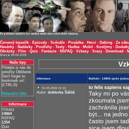
Po pořádné mlátičce bys možná mohl zítra srkat oběd slánkou.
Červený trpaslík
-
Epizody
-
Scénáře
-
Posádka
-
Herci
-
Dabing
-
Ze záku
Havárky
-
Nadávky
-
Postřehy
-
Texty
-
Hudba
-
Mobil
-
Kostýmy
-
Dodatk
Obrázky
-
Film
-
Quiz
-
Fantazie
-
NSFAQ
-
Vzkazy
-
Srazy
-
Download
-
Dnes je 09.08.2026
Naše tipy
Vz
Přidejte si nás do
položky Oblíbené.
Don't forget to
Informace
Bulletin - 14864 zpráv (zobr
bookmark us!
(CTRL-D)
to felis sapiens s
01.05.2008 22:10
Autor:
doktorka Šáhlá
Taky mi po vás
Relaxační folie
zkoumala jsem
Informace
zachránila jsem
Vzkazy
být... na jedn
14864
NSFAQ
často jsem tad
1354
Quiz
sice jsem dlou