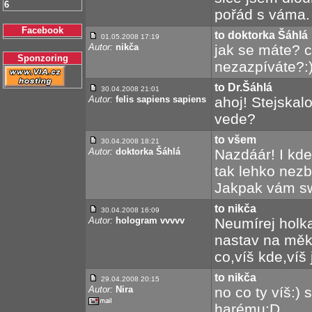
6
pořád s váma. 
Facebook
to doktorka Šáhlá
01.05.2008 17:19
Autor:
nikča
jak se máte? 
Sponzoring
nezazpíváte?:
to Dr.Šáhlá
30.04.2008 21:01
Autor:
felis sapiens sapiens
ahoj! Stejskal
vede?
to všem
30.04.2008 18:21
Autor:
doktorka Šáhlá
Nazdáár! I kde
tak lehko nezba
Jakpak vám sw
to nikča
30.04.2008 16:09
Autor:
hologram vvvvv
Neumírej holka
nastav na měk
co,víš kde,víš 
to nikča
29.04.2008 20:15
Autor:
Nira
no co ty víš:)
harému:D