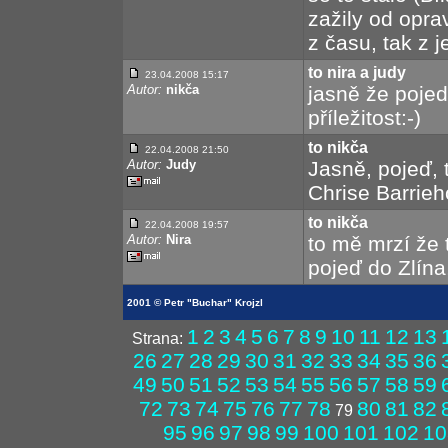
zažily od opr
z času, tak z j
to nira a judy
23.04.2008 15:17
Autor:
nikča
jasně že pojed
příležitost:-)
to nikča
22.04.2008 21:50
Autor:
Judy
Jasně, pojeď, 
Chrise Barrieh
to nikča
22.04.2008 19:57
Autor:
Nira
to mě mrzí že 
pojeď do Zlína,
2001 © Petr "Buchar" Krojzl
1
2
3
4
5
6
7
8
9
10
11
12
13
Strana:
26
27
28
29
30
31
32
33
34
35
36
49
50
51
52
53
54
55
56
57
58
59
72
73
74
75
76
77
78
80
81
82
79
95
96
97
98
99
100
101
102
10