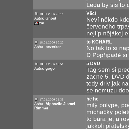
Leda by sis to 
Věci
18.01.2006 20:15
Autor:
Ghost
Neví někdo kde
červeného trpasl
nejlíp nějákej 
to KCHARL
18.01.2006 19:22
Autor:
bezerker
No tak to si na
D Popřípadě si
5 DVD
18.01.2006 18:51
Autor:
gogo
Tag sem si prec
zacne 5. DVD d
tedy driv jak n
se nemuzu dooo
he he
17.01.2006 21:33
Autor:
Alphavile Jisrael
milý polype, poc
Rimmer
míchačky polet
to bára je, a ro
jakkoli přátelsk