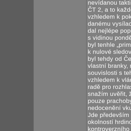
nevídanou takti
ČT 2, a to každ
vzhledem k pok
danému vysílac
dal nejlépe pop
s vidinou pondě
byl tenhle „pr
k nulové sledov
byl tehdy od Če
vlastní branky,
souvislosti s t
vzhledem k vlá
radě pro rozhla
snažím uvěřit, 
pouze prachoby
nedocenění vku
Jde především o
okolností hrdin
kontroverzního 