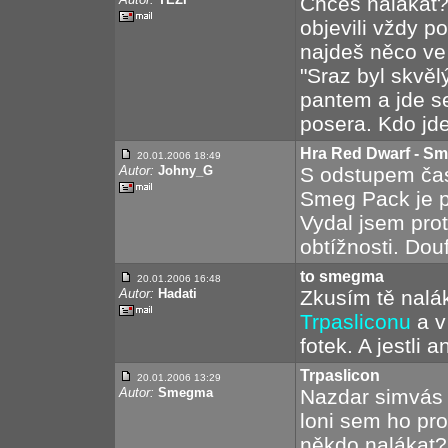
Chceš nalákat? 
objevili vždy p
najdeš něco ve 
"Sraz byl skvělý
pantem a jde se
posera. Kdo jd
Hra Red Dwarf - Sm
20.01.2006 18:49
Autor:
Johny_G
S odstupem čas
Smeg Pack je pr
Vydal jsem pro
obtížnosti. Dou
to smegma
20.01.2006 16:48
Autor:
Hadati
Zkusím tě nalá
Trpasliconu
a v
fotek. A jestli 
Trpaslicon
20.01.2006 13:29
Autor:
Smegma
Nazdar simvás 
loni sem ho pr
někdo nalákat?