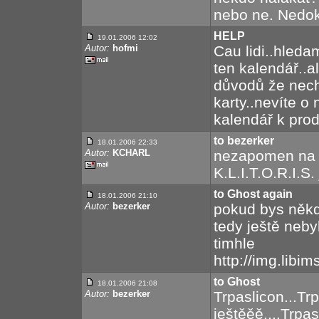
nebo ne. Nedok
HELP
19.01.2006 12:02
Autor:
hofmi
Cau lidi..hleda
ten kalendář..a
důvodů že nechc
karty..nevíte o
kalendář k prod
to bezerker
18.01.2006 22:33
Autor:
KCHARL
nezapomen na tr
K.L.I.T.O.R.I.S.
to Ghost again
18.01.2006 21:10
Autor:
bezerker
pokud bys někd
tedy ještě neby
timhle
http://img.libi
to Ghost
18.01.2006 21:08
Autor:
bezerker
Trpaslicon...Tr
ještěěě....Trpa