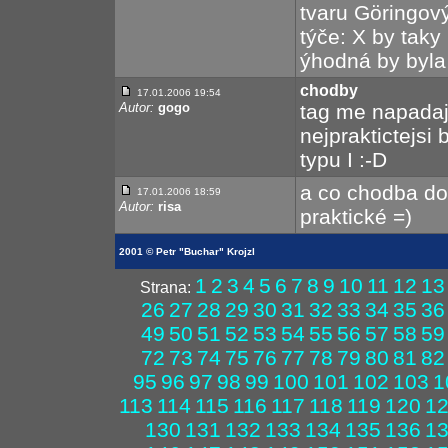
tvaru Göringov
týče: X by taky
ýhodná by byla i
chodby
17.01.2006 19:54
Autor:
gogo
tag me napadaj
nejpraktictejsi
typu I :-D
a co chodba do 
17.01.2006 18:59
Autor:
risa
praktické =)
2001 © Petr "Buchar" Krojzl
1
2
3
4
5
6
7
8
9
10
11
12
13
Strana:
26
27
28
29
30
31
32
33
34
35
36
49
50
51
52
53
54
55
56
57
58
59
72
73
74
75
76
77
78
79
80
81
82
95
96
97
98
99
100
101
102
103
1
113
114
115
116
117
118
119
120
1
130
131
132
133
134
135
136
1