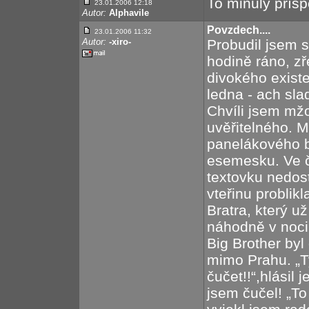
To minulý přís
23.01.2006 12:18
Autor:
Alphavile
Povzdech....
23.01.2006 11:32
Autor:
-xiro-
Probudil jsem 
hodině ráno, z
divokého existe
ledna - ach sla
Chvíli jsem mžo
uvěřitelného. M
panelákového b
esemesku. Ve č
textovku nedost
vteřinu problik
Bratra, který už
náhodně v noci
Big Brother byl 
mimo Prahu. „Ty
čučet!!“,hlásil 
jsem čučel! „To