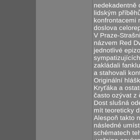
nedekadentně 
lidským příběhů
konfrontacemi 
doslova celore
V Praze-Strašni
názvem Red Dwar
jednotlivé epiz
sympatizujícíc
zakládali fanklu
a stahovali kon
Originální hláš
Kryťáka a osta
často ozývat z 
Dost slušná od
mít teoreticky 
Alespoň takto 
následné umíst
schématech te