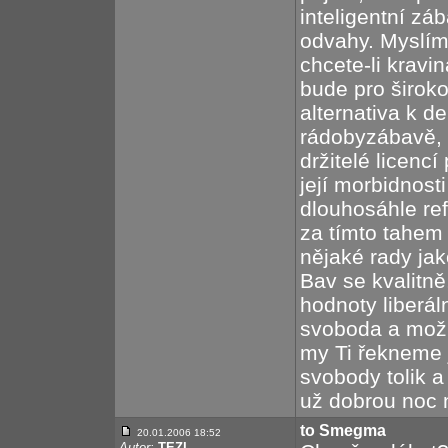
inteligentní zá
odvahy. Myslím
chcete-li kravin
bude pro široko
alternativa k d
rádobyzábavě, 
držitelé licencí
její morbidnosti
dlouhosáhle ref
za tímto tahem 
nějaké rady ja
Bav se kvalitně
hodnoty liberál
svoboda a možn
my Ti řekneme 
svobody tolik a
už dobrou noc 
to Smegma
20.01.2006 18:52
Autor:
TEZI