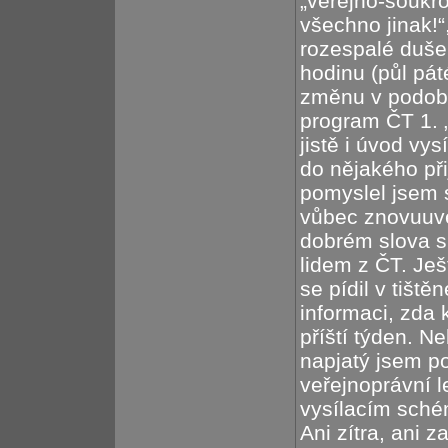
„veřejno-soukro
všechno jinak!“
rozespalé duše.
hodinu (půl páté
změnu v podobě
program ČT 1. „
jistě i úvod vy
do nějakého př
pomyslel jsem s
vůbec znovuuved
dobrém slova s
lidem z ČT. Ješ
se pídil v tišt
informaci, zda
příští týden. N
napjatý jsem p
veřejnoprávní l
vysílacím sché
Ani zítra, ani z