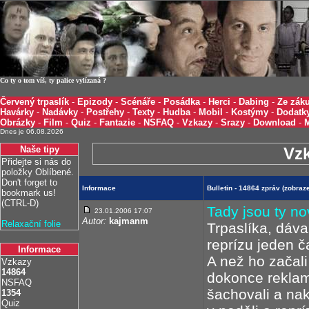
Co ty o tom víš, ty palice vylízaná ?
Červený trpaslík
-
Epizody
-
Scénáře
-
Posádka
-
Herci
-
Dabing
-
Ze záku
Havárky
-
Nadávky
-
Postřehy
-
Texty
-
Hudba
-
Mobil
-
Kostýmy
-
Dodatk
Obrázky
-
Film
-
Quiz
-
Fantazie
-
NSFAQ
-
Vzkazy
-
Srazy
-
Download
-
Dnes je 06.08.2026
Naše tipy
Vz
Přidejte si nás do
položky Oblíbené.
Don't forget to
Informace
Bulletin - 14864 zpráv (zobra
bookmark us!
(CTRL-D)
Tady jsou ty no
23.01.2006 17:07
Autor:
kajmanm
Relaxační folie
Trpaslíka, dáva
reprízu jeden 
Informace
A než ho začali
Vzkazy
14864
dokonce reklama
NSFAQ
šachovali a na
1354
Quiz