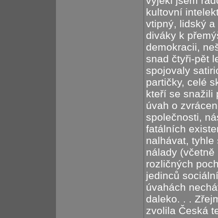
vyjekl jsem ra
kultovní intele
vtipný, lidský a
diváky k přemý
demokracii, neš
snad čtyři-pět 
spojovaly satiri
partičky, celé 
kteří se snažili
úvah o zvrácené
společnosti, nás
fatálních exist
nalhávat, tyhle
nálady (včetně
rozličných poc
jedinců sociáln
úvahách necháv
daleko. . . Zřej
zvolila Česká te