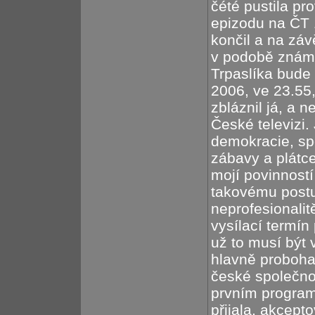
čété pustila pr
epizodu na ČT 1.
končil a na závě
v podobě známé
Trpaslíka bude 
2006, ve 23.55
zbláznil já, a n
České televizi.
demokracie, spo
zábavy a plátc
mojí povinností
takovému postu
neprofesionalit
vysílací termín
už to musí být 
hlavně proboha
české společnos
prvním programu
přijala, akcept