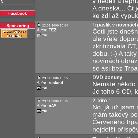
v neděli a repr
6
A dneska... Čt 
Facebook
ke zdi až vypukn
Trpaslík v novinách
Sponzoring
23.01.2006 16:04
Autor:
TEZI
Četli jste dne
ale vřele dopor
zkritizovala ČT,
dobu. :-) A tak
novinách obráze
se asi bez Trpa
DVD bonusy
23.01.2006 13:55
Autor:
rostand
Nemáte někdo z
Je toho 6 CD, k
2 -xiro-:
23.01.2006 13:15
Autor:
nAS
No, já už jsem 
mám takový poc
Červeného trpas
nejdelší příspě