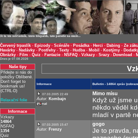
Je tu ten nešťastník, tento hlupáček, tato parodie na muže...
Červený trpaslík
-
Epizody
-
Scénáře
-
Posádka
-
Herci
-
Dabing
-
Ze záku
Havárky
-
Nadávky
-
Postřehy
-
Texty
-
Hudba
-
Mobil
-
Kostýmy
-
Dodatk
Obrázky
-
Film
-
Quiz
-
Fantazie
-
NSFAQ
-
Vzkazy
-
Srazy
-
Download
-
Dnes je 07.08.2026
Naše tipy
Vz
Přidejte si nás do
položky Oblíbené.
Don't forget to
Informace
Bulletin - 14864 zpráv (zobra
bookmark us!
(CTRL-D)
Mimo mísu
07.03.2005 22:49
Autor:
Kombajn
Když už jsme u
Relaxační folie
někdo věděl kd
Informace
mladí v partě 
Vzkazy
14864
gogo
07.03.2005 15:47
NSFAQ
Autor:
Frenzy
Je to pravda, na
1354
Quiz
gazpacho (nutn