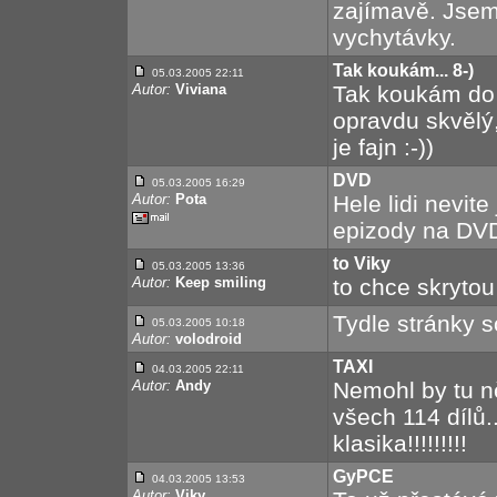
zajímavě. Jsem
vychytávky.
Tak koukám... 8-)
05.03.2005 22:11
Autor:
Viviana
Tak koukám do
opravdu skvělý,
je fajn :-))
DVD
05.03.2005 16:29
Autor:
Pota
Hele lidi nevit
epizody na DV
to Viky
05.03.2005 13:36
Autor:
Keep smiling
to chce skrytou
Tydle stránky s
05.03.2005 10:18
Autor:
volodroid
TAXI
04.03.2005 22:11
Autor:
Andy
Nemohl by tu n
všech 114 dílů.
klasika!!!!!!!!!
GyPCE
04.03.2005 13:53
Autor:
Viky