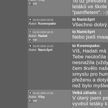
To už přestává
letáků ve škole
"pamfletem". :-)
to Nanicšprt
04.03.2005 09:56
Autor:
Kosmopako
Všechno dobrý.
to Nanicšprt
04.03.2005 08:25
Autor:
Hadati
Nebo jseš maago
to Kosmopako:
03.03.2005 15:20
Autor:
Nanicšprt
Víš, Hadati má
Tebe neútočila
nesnažila (vždyť
čem tkvělo naš
smyslu pro hu
přeženu a dotyč
než bylo myšle
Velká záhada :-)
03.03.2005 13:59
Autor:
Viky
V úterý jsem p
vyvěsil letáky