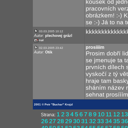
kousek od jedno
pracovních ver
obrázkem! :-) 
se :-) Já to na 
kkkkkkkkkkkkk
03.03.2005 10:12
Autor:
plechovej grázl
prosiiiim
02.03.2005 23:42
Autor:
Otik
Prosim dobří li
se jmenuje ta t
prvních dílech 
vyskočí z tý vě
hraje tam baskyt
sháním název n
sehnat prosííím
2001 © Petr "Buchar" Krojzl
1
2
3
4
5
6
7
8
9
10
11
12
13
Strana:
26
27
28
29
30
31
32
33
34
35
36
49
50
51
52
53
54
55
56
57
58
59