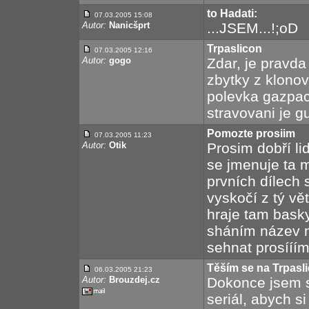
to Hadati:
07.03.2005 15:08
Autor:
Nanicšprt
...JSEM...!;oD
Trpaslicon
07.03.2005 12:16
Autor:
gogo
Zdar, je pravda
zbytky z klonov
polevka gazpac
stravovani je g
Pomozte prosiim
07.03.2005 11:23
Autor:
Otik
Prosim dobří li
se jmenuje ta m
prvních dílech 
vyskočí z tý vě
hraje tam baskyt
sháním název n
sehnat prosííím
Těším se na Trpasl
06.03.2005 21:23
Autor:
Brouzdej.cz
Dokonce jsem s
seriál, abych s