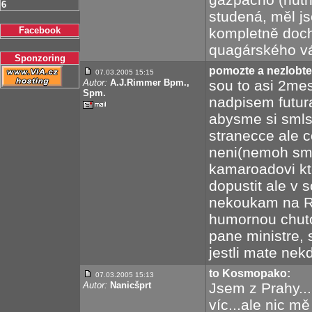
6
studená, měl js
Facebook
kompletně doch
quagárského vá
Sponzoring
pomozte a nezlobte
07.03.2005 15:15
Autor:
A.J.Rimmer Bpm.,
sou to asi 2me
Spm.
nadpisem futur
abysme si smls
stranecce ale c
neni(nemoh sme
kamaroadovi kte
dopustit ale v 
nekoukam na RD
humornou chuto
pane ministre, 
jestli mate nek
to Kosmopako:
07.03.2005 15:13
Autor:
Nanicšprt
Jsem z Prahy...
víc...ale nic m