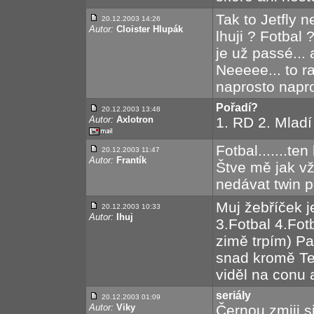
Tak to Jetfly n
20.12.2003 14:26
Autor:
Cloister Hlupák
lhuji ? Fotbal
je už passé... 
Neeeee... to r
naprosto napro
Pořadí?
20.12.2003 13:48
Autor:
Axlotron
1. RD 2. Mladí
Fotbal.......te
20.12.2003 11:47
Autor:
Frantík
Štve mě jak vž
nedávat twin 
Muj žebříček j
20.12.2003 10:33
Autor:
Ihuj
3.Fotbal 4.Fot
zimě trpím) P
snad kromě Te
viděl na conu a
seriály
20.12.2003 01:09
Autor:
Viky
Černou zmiji 