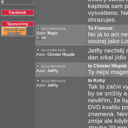
6
kapitola sam p
vysvetleno. Ne
Facebook
ohrazujes.
Sponzoring
To Francox:
20.12.2003 22:38
Autor:
Magic
No já to ani n
vostrej jako Li
Jetfly nechtěj
20.12.2003 22:36
Autor:
Cloister Hlupák
den srkal jídlo
to Cloister Hlupák
20.12.2003 20:25
Autor:
JetFly
Ty nejsi magor
to Kohy
20.12.2003 20:24
Autor:
JetFly
Tak to začni 
by se snížily 
nevěřím, že by
DVD kvalitu p
znamená. Neví
zmije ale kdyb
zhruba 20 min