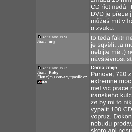
CD říct nedá. 
DVD je přece j
můžeš mít v h
o zvuku.
to teda faktr 
20.12.2003 15:59
Autor:
arg
je sqvělí...a 
nebijte mě :) 
návštěvnost st
Cerna zmije
20.12.2003 15:44
Autor:
Kohy
Panove, 720 z
Člen týmu
cervenytrpaslik.cz
extremne moc 
mel vic prace 
iranskeho kulci
ze by mi to nik
vypalit 100 CD 
vopruz. Dokonc
nebudu prodava
skoro ani nestoj