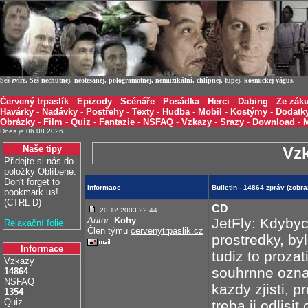
Seš zvíře. Seš nechutnej, neotesanej, pologramotnej, nemuzikální, chlípnej, tupej, kosmickej vágus.
Červený trpaslík
-
Epizody
-
Scénáře
-
Posádka
-
Herci
-
Dabing
-
Ze záku
Havárky
-
Nadávky
-
Postřehy
-
Texty
-
Hudba
-
Mobil
-
Kostýmy
-
Dodatk
Obrázky
-
Film
-
Quiz
-
Fantazie
-
NSFAQ
-
Vzkazy
-
Srazy
-
Download
-
Dnes je 06.08.2026
Naše tipy
Vz
Přidejte si nás do
položky Oblíbené.
Don't forget to
Informace
Bulletin - 14864 zpráv (zobr
bookmark us!
(CTRL-D)
CD
20.12.2003 22:44
Autor:
Kohy
JetFly: Kdyby
Relaxační folie
Člen týmu
cervenytrpaslik.cz
prostredky, by
Informace
tudiz to prozat
Vzkazy
souhrnne ozna
14864
NSFAQ
kazdy zjisti, p
1354
Quiz
treba ji odlisi