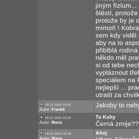
jiným fízlum...
štěstí, protože
protože by je o
mimoň ! Kobra 1
sem kdy viděl 
aby na to aspoň
přiblblá rodiná
někdo měl prav
si od tebe nec
vypláznout tře
speciálem na 
nejlepší ... p
utratit za chvi
Jakoby to neby
19.12.2003 18:30
Autor:
Frantik
To Kohy
19.12.2003 18:20
Autor:
Marie
Černá zmije??
Ahoj
19.12.2003 18:18
Autor:
Marie