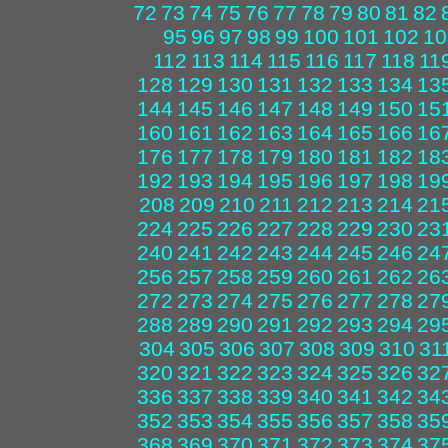
72
73
74
75
76
77
78
79
80
81
82
95
96
97
98
99
100
101
102
10
112
113
114
115
116
117
118
11
128
129
130
131
132
133
134
13
144
145
146
147
148
149
150
15
160
161
162
163
164
165
166
16
176
177
178
179
180
181
182
18
192
193
194
195
196
197
198
19
208
209
210
211
212
213
214
21
224
225
226
227
228
229
230
23
240
241
242
243
244
245
246
24
256
257
258
259
260
261
262
26
272
273
274
275
276
277
278
27
288
289
290
291
292
293
294
29
304
305
306
307
308
309
310
31
320
321
322
323
324
325
326
32
336
337
338
339
340
341
342
34
352
353
354
355
356
357
358
35
368
369
370
371
372
373
374
37