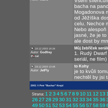
Všem šílencům
bacha na pand
Mogadonova mr
od Jěžíška do
celu. Nechce 
Nebo alespoň 
jasné, že je to
ale dost by mne
Můj žebříček serál
19.12.2003 16:34
Autor:
Godfrey
1. Rudý Dwarf 
seriál, ne film
to Kohy
19.12.2003 13:48
Autor:
JetFly
je to kvůli to
nechtěl by jsi 
2001 © Petr "Buchar" Krojzl
1
2
3
4
5
6
7
8
9
10
11
12
13
Strana:
26
27
28
29
30
31
32
33
34
35
36
49
50
51
52
53
54
55
56
57
58
59