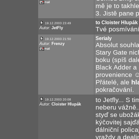
mě je to takhle
3. Jistě pane p
to Cloister Hlupák
19.12.2003 23:49
Autor:
JetFly
Tvé posmívání
Serialy
19.12.2003 21:50
Autor:
Frenzy
Absolut souhl
Stary Gate nic
boku (spíš dal
Black Adder a 
provenience ☺
Přátelé, ale
hl
pokračování.
to Jetfly... S
19.12.2003 20:08
Autor:
Cloister Hlupák
neberu vážně.
styď se ubožák
kýčovitej sajď
dálniční polica
vraždy a deali