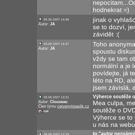
nepocitam...Od
hodnekrat =)
jinak o vyhlašo
06.06.2007 14:48
Autor:
JA
se to dozví, 
závidět :(
Toho anonyma 
06.06.2007 14:47
Autor:
JA
spoustu diskus
vždy se tam ob
normální a je l
povídejte, já 
léto na RD, al
jsem závislá, a
Výherce soutěže o 
06.06.2007 13:21
Autor:
Clouseau
Mea culpa, m
Člen týmu
cervenytrpaslik.cz
soutěže o DVD I
Výherce se to 
u nás na webu,
to "autor neznámý
06.06.2007 12:15