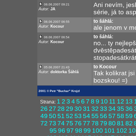
Ani nevím, jes
06.06.2007 09:21
Autor:
JA
série, já to a
to šáhlá:
06.06.2007 06:55
Autor:
Kocour
ale jenom v mob
to šáhlá:
06.06.2007 06:54
Autor:
Kocour
no... ty nejlepš
dvěstěpadesátk
stopadesátkrát
to Kocour
05.06.2007 21:43
Autor:
doktorka Šáhlá
Tak kolikrat j
bozskou! =)
2001 © Petr "Buchar" Krojzl
1
2
3
4
5
6
7
8
9
10
11
12
13
Strana:
26
27
28
29
30
31
32
33
34
35
36
49
50
51
52
53
54
55
56
57
58
59
72
73
74
75
76
77
78
79
80
81
82
95
96
97
98
99
100
101
102
10