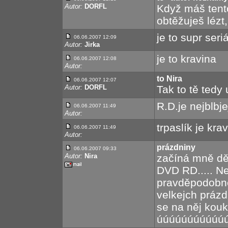
Autor:
DORFL
Když máš tent
obtěžuješ lézt
je to supr ser
06.06.2007 12:09
Autor:
Jirka
je to kravina
06.06.2007 12:08
Autor:
to Nira
06.06.2007 12:07
Autor:
DORFL
Tak to tě tedy u
R.D.je nejblbje
06.06.2007 11:49
Autor:
trpaslík je kra
06.06.2007 11:49
Autor:
prázdniny
06.06.2007 09:33
Autor:
Nira
začíná mně děs
DVD RD..... Ne
pravděpodobně
velkejch prázd
se na něj kouk
úúúúúúúúúúúúúú