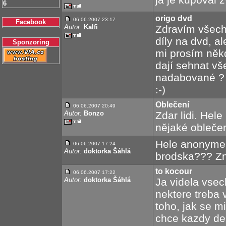
6
origo dvd
06.06.2007 23:17
Facebook
Autor:
Kalfi
Zdravím všech
díly na dvd, a
Sponzoring
mi prosím někd
dají sehnat vš
nadabované ?
:-)
Oblečení
06.06.2007 20:49
Autor:
Bonzo
Zdar lidi. Hel
nějaké obleče
Hele anonyme,
06.06.2007 17:24
Autor:
doktorka Šáhlá
brodska??? Zn
to kocour
06.06.2007 17:22
Autor:
doktorka Šáhlá
Ja videla vsec
nektere treba 
toho, jak se mi
chce kazdy den