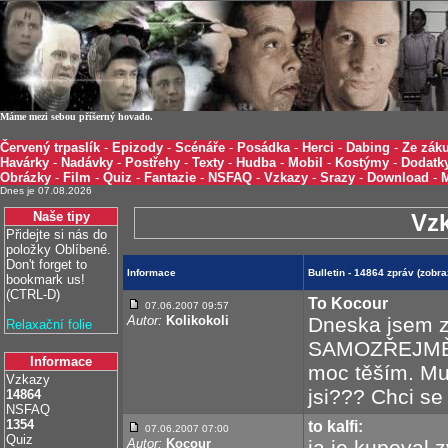
Máme mezi sebou příšerný hovado.
Červený trpaslík
-
Epizody
-
Scénáře
-
Posádka
-
Herci
-
Dabing
-
Ze záku
Havárky
-
Nadávky
-
Postřehy
-
Texty
-
Hudba
-
Mobil
-
Kostýmy
-
Dodatk
Obrázky
-
Film
-
Quiz
-
Fantazie
-
NSFAQ
-
Vzkazy
-
Srazy
-
Download
-
Dnes je 07.08.2026
Naše tipy
Vz
Přidejte si nás do
položky Oblíbené.
Don't forget to
Informace
Bulletin - 14864 zpráv (zobr
bookmark us!
(CTRL-D)
To Kocour
07.06.2007 09:57
Autor:
Kolikokoli
Dneska jsem z
Relaxační folie
SAMOZŘEJMĚ Ž
Informace
moc těším. Mu
Vzkazy
jsi??? Chci se 
14864
NSFAQ
1354
to kalfi:
07.06.2007 07:00
Quiz
Autor:
Kocour
ja je kupoval 