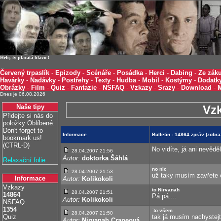
Hele, ty placatá hlavo !
Červený trpaslík
-
Epizody
-
Scénáře
-
Posádka
-
Herci
-
Dabing
-
Ze záku
Havárky
-
Nadávky
-
Postřehy
-
Texty
-
Hudba
-
Mobil
-
Kostýmy
-
Dodatk
Obrázky
-
Film
-
Quiz
-
Fantazie
-
NSFAQ
-
Vzkazy
-
Srazy
-
Download
-
Dnes je 06.08.2026
Naše tipy
Vz
Přidejte si nás do
položky Oblíbené.
Don't forget to
Informace
Bulletin - 14864 zpráv (zobr
bookmark us!
(CTRL-D)
No vidíte, já ani nevěd
28.04.2007 21:56
Autor:
doktorka Šáhlá
Relaxační folie
no nic
28.04.2007 21:53
už taky musím zavřete 
Informace
Autor:
Kolikokoli
Vzkazy
to Nirvanah
28.04.2007 21:51
14864
Pá pá....
Autor:
Kolikokoli
NSFAQ
1354
¨to všem
28.04.2007 21:50
Quiz
tak já musím nachystejt
Autor:
Nirvanah Craneová