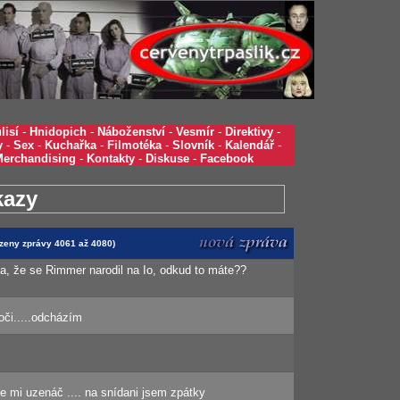
lisí
-
Hnidopich
-
Náboženství
-
Vesmír
-
Direktivy
-
y
-
Sex
-
Kuchařka
-
Filmotéka
-
Slovník
-
Kalendář
-
Merchandising
-
Kontakty
-
Diskuse
-
Facebook
kazy
azeny zprávy 4061 až 4080)
ěla, že se Rimmer narodil na Io, odkud to máte??
oči.....odcházím
e mi uzenáč .... na snídani jsem zpátky