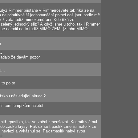
dyž Rimmer přistane v Rimmerosvětě tak říká že na
a nejprimitivnější jednobuněční prvoci což jsou podle mě
života tudíž mimozemšťani. Kdo říká že
elený jednooký sliz? A když jsme u toho, tak i Rimmer
 se narodil na Io tudíž MIMO-ZEMI (z toho MIMO-
D
lá
vypadalo že dávám pozor
...
 to po to
efskou následující situaci?
ohli tem lumpíkům naletět.
nitř trpaslíka, tak se začal zmenšovat. Kosmik vlétnul
 do zadku krysy. Pak už se trpaslík zmenšil natolik že
 nevlezl a vykásnul se. Pak trpaslík nabyl svou
st