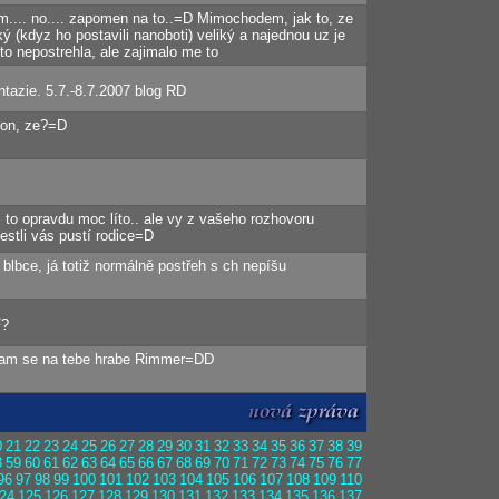
sem.... no.... zapomen na to..=D Mimochodem, jak to, ze
ký (kdyz ho postavili nanoboti) veliký a najednou uz je
to nepostrehla, ale zajimalo me to
ntazie. 5.7.-8.7.2007 blog RD
kon, ze?=D
i to opravdu moc líto.. ale vy z vašeho rozhovoru
estli vás pustí rodice=D
blbce, já totiž normálně postřeh s ch nepíšu
F?
! Kam se na tebe hrabe Rimmer=DD
0
21
22
23
24
25
26
27
28
29
30
31
32
33
34
35
36
37
38
39
8
59
60
61
62
63
64
65
66
67
68
69
70
71
72
73
74
75
76
77
96
97
98
99
100
101
102
103
104
105
106
107
108
109
110
24
125
126
127
128
129
130
131
132
133
134
135
136
137