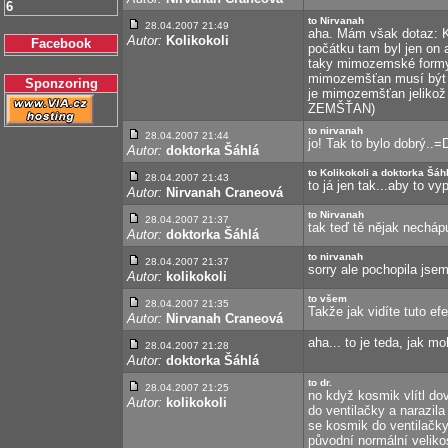
6
to Nirvanah
28.04.2007 21:49
aha. Mám však dotaz: K
Autor:
Kolikokoli
Facebook
počátku tam byl jen on 
taky mimozemské formy 
mimozemšťan musí být z
Sponzoring
je mimozemšťan jelikož
ZEMŠŤAN)
to nirvanah
28.04.2007 21:44
jo! Tak to bylo dobrý..=
Autor:
doktorka Šáhlá
to Kolikokoli a doktorka Šáh
28.04.2007 21:43
to já jen tak...aby to 
Autor:
Nirvanah Craneová
to Nirvanah
28.04.2007 21:37
tak teď tě nějak nechápu
Autor:
doktorka Šáhlá
to nirvanah
28.04.2007 21:37
sorry ale pochopila jsem
Autor:
kolikokoli
to všem
28.04.2007 21:35
Takže jak vidíte tuto ef
Autor:
Nirvanah Craneová
aha... to je teda, jak m
28.04.2007 21:28
Autor:
doktorka Šáhlá
to dr.
28.04.2007 21:25
no když kosmik vlítl dov
Autor:
kolikokoli
do ventilačky a narazila
se kosmik do ventilačky
původní normální veliko