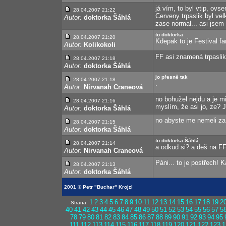
já vím, to byl vtip, ov
28.04.2007 21:22
Cerveny trpaslik byl vel
Autor:
doktorka Šáhlá
zase normal... asi jsem 
to doktorka
28.04.2007 21:20
Kdepak to je Festival fa
Autor:
Kolikokoli
FF asi znamená trpasli
28.04.2007 21:18
Autor:
doktorka Šáhlá
jo přesně tak
28.04.2007 21:18
.
Autor:
Nirvanah Craneová
no bohužel nejdu a je m
28.04.2007 21:16
myslím, že asi jo, ze? J
Autor:
doktorka Šáhlá
no abyste me nemeli za 
28.04.2007 21:15
Autor:
doktorka Šáhlá
to doktorka Šáhlá
28.04.2007 21:14
a odkud si? a deš na F
Autor:
Nirvanah Craneová
Páni... to je postřech
28.04.2007 21:13
Autor:
doktorka Šáhlá
2001 © Petr "Buchar" Krojzl
1
2
3
4
5
6
7
8
9
10
11
12
13
14
15
16
17
18
19
2
Strana:
40
41
42
43
44
45
46
47
48
49
50
51
52
53
54
55
56
57
5
78
79
80
81
82
83
84
85
86
87
88
89
90
91
92
93
94
95
111
112
113
114
115
116
117
118
119
120
121
122
123
1