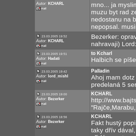
Autor:
KCHARL
mno... ja mysli
muzu byt rad ze
nedostanu na b
nepopsal. musi
Bezerker: oprav
23.03.2005 19:52
Autor:
KCHARL
nahravaji) Lord
to Kcharl
23.03.2005 19:51
Autor:
Hadati
Halbich se píše
Palladin
23.03.2005 19:42
Autor:
lord_mishl
Ahoj mam dotz j
predelaná 5 ser
KCHARL
23.03.2005 19:00
Autor:
Bezerker
http://www.baj
"Rajče,Marabu,B
KCHARL
23.03.2005 18:56
Autor:
Bezerker
Fakt hustý popi
taky dřív dával