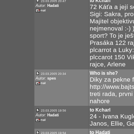
to Kcharl
23.03.2005 20:47
Autor:
Hadati
72 Káťa a její 
Sigi: Sakra, pr
Majitel objekti
nejmenoval :-) 
sport? To je je
Prasáka 122 raj
plcarrot a Luky
plccarot 150 Vik
rajce, Arlene
Who is she?
23.03.2005 20:34
Autor:
spes
Diky za pekne f
http://www.bajt
treti rada, prv
nahore
to Kcharl
23.03.2005 19:56
Autor:
Hadati
24 - Ivana Kugl
Janos, Ellie, G
to Hadati
23.03.2005 19:54