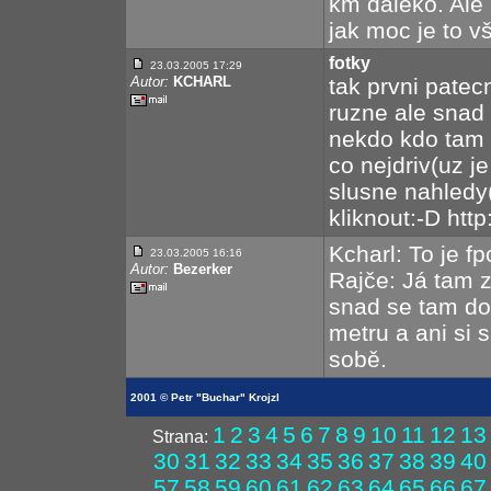
km daleko. Ale 
jak moc je to v
fotky
23.03.2005 17:29
Autor:
KCHARL
tak prvni patec
ruzne ale snad 
nekdo kdo tam 
co nejdriv(uz j
slusne nahledy
kliknout:-D htt
Kcharl: To je f
23.03.2005 16:16
Autor:
Bezerker
Rajče: Já tam 
snad se tam dos
metru a ani si 
sobě.
2001 © Petr "Buchar" Krojzl
1
2
3
4
5
6
7
8
9
10
11
12
13
Strana:
30
31
32
33
34
35
36
37
38
39
40
57
58
59
60
61
62
63
64
65
66
67