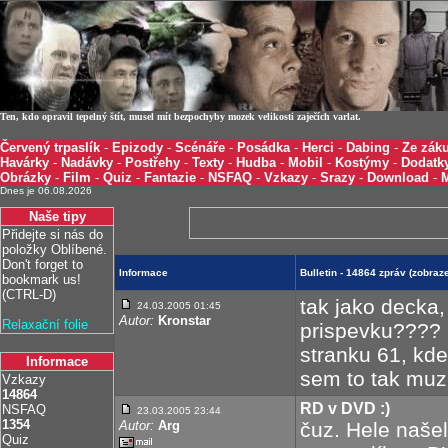
Ten, kdo opravil tepelný štít, musel mít bezpochyby mozek velikosti zaječích varlat.
Červený trpaslík
-
Epizody
-
Scénáře
-
Posádka
-
Herci
-
Dabing
-
Ze záku
Havárky
-
Nadávky
-
Postřehy
-
Texty
-
Hudba
-
Mobil
-
Kostýmy
-
Dodatk
Obrázky
-
Film
-
Quiz
-
Fantazie
-
NSFAQ
-
Vzkazy
-
Srazy
-
Download
-
Dnes je 06.08.2026
Naše tipy
Přidejte si nás do
položky Oblíbené.
Don't forget to
Informace
Bulletin - 14864 zpráv (zobra
bookmark us!
(CTRL-D)
tak jako decka
24.03.2005 01:45
Autor:
Kronstar
Relaxační folie
prispevku???? k
stranku 61, kde
Informace
sem to tak muzu 
Vzkazy
14864
RD v DVD :)
NSFAQ
23.03.2005 23:44
1354
Autor:
Arg
čuz. Hele našel
Quiz