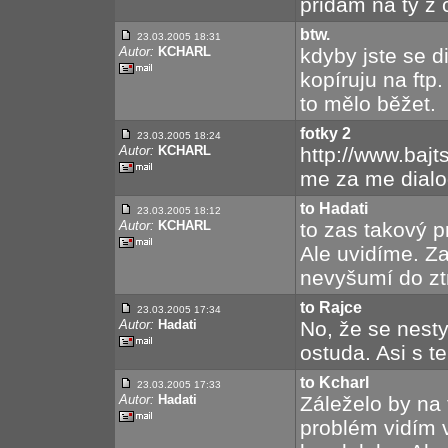
přidám na ty z 
btw.
23.03.2005 18:31
Autor:
KCHARL
kdyby jste se d
kopíruju na ftp
to mělo běžet.
fotky 2
23.03.2005 18:24
Autor:
KCHARL
http://www.baj
me za me dialo
to Hadati
23.03.2005 18:12
Autor:
KCHARL
to zas takový p
Ale uvidíme. Za
nevyšumí do ztr
to Rajce
23.03.2005 17:34
Autor:
Hadati
No, že se nesty
ostuda. Asi s t
to Kcharl
23.03.2005 17:33
Autor:
Hadati
Záleželo by na 
problém vidím 