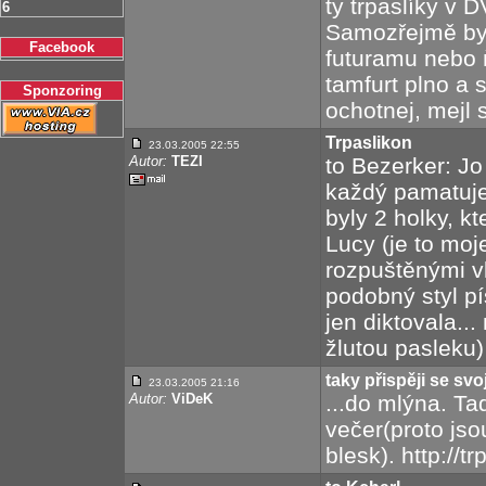
ty trpaslíky v 
6
Samozřejmě byc
Facebook
futuramu nebo ň
tamfurt plno a 
Sponzoring
ochotnej, mejl s
Trpaslikon
23.03.2005 22:55
Autor:
TEZI
to Bezerker: Jo
každý pamatuje
byly 2 holky, k
Lucy (je to moj
rozpuštěnými vl
podobný styl pí
jen diktovala..
žlutou pasleku)
taky přispěji se svoj
23.03.2005 21:16
Autor:
ViDeK
...do mlýna. Ta
večer(proto jso
blesk). http://