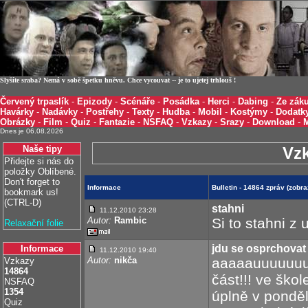
Slyšíte sraba? Nemá v sobě špetku hněvu. Chce vycouvat -- je to ujetej trhlouš !
Červený trpaslík
-
Epizody
-
Scénáře
-
Posádka
-
Herci
-
Dabing
-
Ze záku
Havárky
-
Nadávky
-
Postřehy
-
Texty
-
Hudba
-
Mobil
-
Kostýmy
-
Dodatk
Obrázky
-
Film
-
Quiz
-
Fantazie
-
NSFAQ
-
Vzkazy
-
Srazy
-
Download
-
Dnes je 06.08.2026
Naše tipy
Vz
Přidejte si nás do
položky Oblíbené.
Don't forget to
Informace
Bulletin - 14864 zpráv (zobr
bookmark us!
(CTRL-D)
stahni
11.12.2010 23:28
Autor:
Rambic
Si to stahni z 
Relaxační folie
jdu se osprchovat
Informace
11.12.2010 19:40
Autor:
nikča
aaaaauuuuuuuu
Vzkazy
14864
část!!! ve škol
NSFAQ
1354
úplně v pondě
Quiz