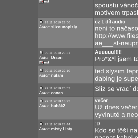
spoustu vánoční
motivem trpasl
cz 1 díl audio
29.11.2010 23:56
Autor:
slizounoplzly
neni to načas
http://www.fil
ae___st-neup
Auuuuu!!!!!
29.11.2010 23:21
Autor:
Drson
Pro*&*l jsem 
ted slysim tepr
29.11.2010 22:10
Autor:
nulam
dabing je supe
Sliz se vrací 
29.11.2010 20:53
Autor:
conan
večer
29.11.2010 16:23
Autor:
bubák2
Už dnes večer
vyvinuté a neo
:D
27.11.2010 23:44
Autor:
misty Listy
Kdo se těší n
nacpat kabel 