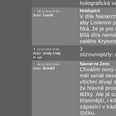
holografická v
Hnidopich
08.12.2010 07:03
Autor:
Lumík
V díle Nanarch
aby Listerovi 
říká, že je pro
Bílá díra nem
celého Krytona 
.)
07.12.2010 15:52
Autor:
misty Listy
slizounoplzly:
Návrat ne Zemi
06.12.2010 09:04
Autor:
Bubák2
Chválím nový d
měl seriál des
všichni dívají
že hlavně prot
těžký. Ale já 
šťastnější, i k
zápasící v kádi
lžičku.