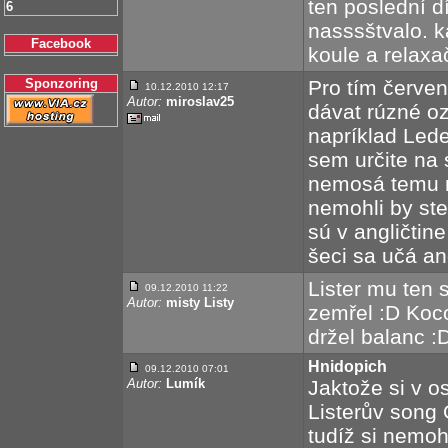
ten poslední dí
6
nasssštvalo. k
Facebook
koule a relaxač
Sponzoring
Pro tím červen
10.12.2010 12:17
Autor:
miroslav25
dávat rúzné o
napríklad Led
sem určite na 
nemosá temu ro
nemohli by ste
sú v angličtin
šeci sa učá an
Lister mu ten 
09.12.2010 11:22
Autor:
misty Listy
zemřel :D Koco
držel balanc :
Hnidopich
09.12.2010 07:01
Autor:
Lumík
Jaktože si v 
Listerův son
tudíž si nemoh