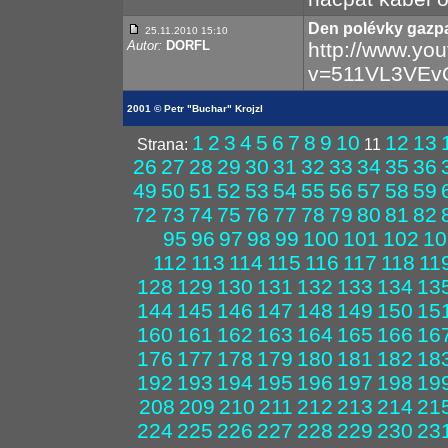
Den polévky gazp
25.11.2010 15:10
Autor:
DORFL
http://www.yo
v=511VL3VEvQ
2001 © Petr "Buchar" Krojzl
1
2
3
4
5
6
7
8
9
10
12
13
Strana:
11
26
27
28
29
30
31
32
33
34
35
36
49
50
51
52
53
54
55
56
57
58
59
72
73
74
75
76
77
78
79
80
81
82
95
96
97
98
99
100
101
102
10
112
113
114
115
116
117
118
11
128
129
130
131
132
133
134
13
144
145
146
147
148
149
150
15
160
161
162
163
164
165
166
16
176
177
178
179
180
181
182
18
192
193
194
195
196
197
198
19
208
209
210
211
212
213
214
21
224
225
226
227
228
229
230
23