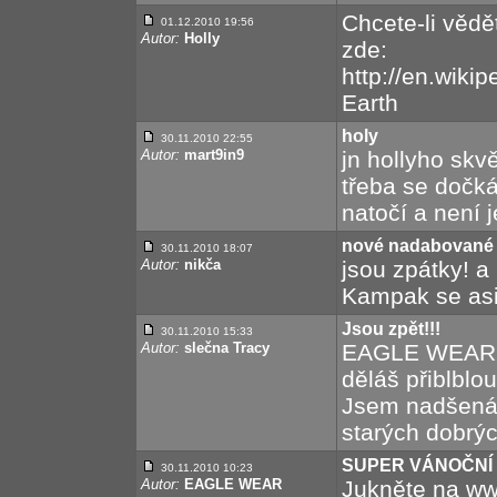
Chcete-li vědě
01.12.2010 19:56
Autor:
Holly
zde:
http://en.wiki
Earth
holy
30.11.2010 22:55
Autor:
mart9in9
jn hollyho skv
třeba se dočká
natočí a není 
nové nadabované 
30.11.2010 18:07
Autor:
nikča
jsou zpátky! a 
Kampak se asi
Jsou zpět!!!
30.11.2010 15:33
Autor:
slečna Tracy
EAGLE WEAR - 
děláš přiblblo
Jsem nadšená 
starých dobrých 
SUPER VÁNOČNÍ
30.11.2010 10:23
Autor:
EAGLE WEAR
Jukněte na ww