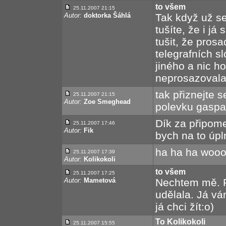
to všem
25.11.2007 21:15
Autor:
doktorka Šáhlá
Tak když už se
tušíte, že i já
tušit, že pro
telegrafních sl
jiného a nic h
neprosazovala
tak přiznejte 
25.11.2007 21:15
Autor:
Zoe Smeghead
polevku gasp
Dík za připom
25.11.2007 17:46
Autor:
Fik
bych na to úpl
ha ha ha woo
25.11.2007 17:39
Autor:
Kolikokoli
to všem
25.11.2007 17:25
Autor:
Mametová
Nechtem mě. 
udělala. Já vá
já chci žít:o)
To Kolikokoli
25.11.2007 15:55