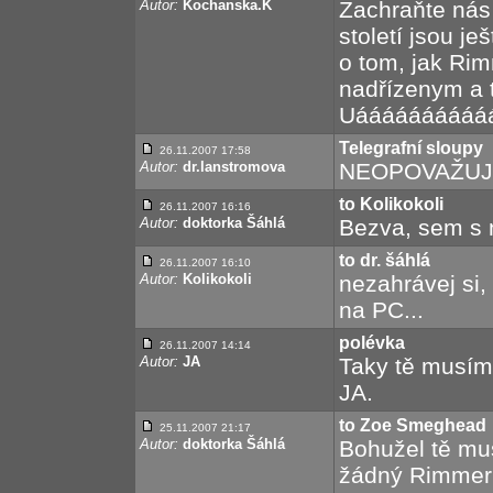
Autor:
Kochanska.K
Zachraňte nás 
století jsou je
o tom, jak Rim
nadřízenym a 
Uáááááááááá
Telegrafní sloupy
26.11.2007 17:58
Autor:
dr.lanstromova
NEOPOVAŽUJ S
to Kolikokoli
26.11.2007 16:16
Autor:
doktorka Šáhlá
Bezva, sem s n
to dr. šáhlá
26.11.2007 16:10
Autor:
Kolikokoli
nezahrávej si,
na PC...
polévka
26.11.2007 14:14
Autor:
JA
Taky tě musím 
JA.
to Zoe Smeghead
25.11.2007 21:17
Autor:
doktorka Šáhlá
Bohužel tě mu
žádný Rimmer: