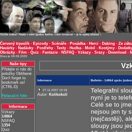
Slyšíte sraba? Nemá v sobě špetku hněvu. Chce vycouvat -- je to ujetej trhlouš !
Červený trpaslík
-
Epizody
-
Scénáře
-
Posádka
-
Herci
-
Dabing
-
Ze záku
Havárky
-
Nadávky
-
Postřehy
-
Texty
-
Hudba
-
Mobil
-
Kostýmy
-
Dodatk
Obrázky
-
Film
-
Quiz
-
Fantazie
-
NSFAQ
-
Vzkazy
-
Srazy
-
Download
-
Dnes je 08.08.2026
Naše tipy
Vz
Přidejte si nás do
položky Oblíbené.
Don't forget to
Informace
Bulletin - 14864 zpráv (zobr
bookmark us!
(CTRL-D)
Telegrafní slo
27.11.2007 16:18
Autor:
Kolikokoli
Relaxační folie
nyní je to tel
Celé se to jme
Informace
nejsou jen ty 
Vzkazy
14864
(nejčastěji), a
NSFAQ
sloupy jsou j
1354
Quiz