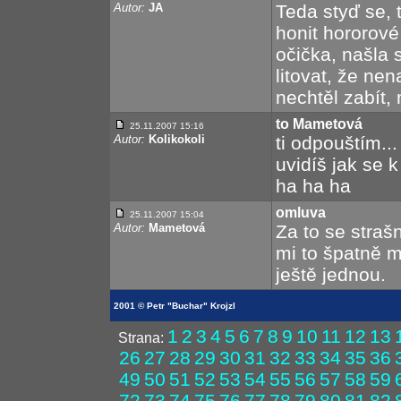
Autor:
JA
Teda styď se,
honit hororové
očička, našla 
litovat, že nen
nechtěl zabít,
to Mametová
25.11.2007 15:16
Autor:
Kolikokoli
ti odpouštím..
uvidíš jak se k
ha ha ha
omluva
25.11.2007 15:04
Autor:
Mametová
Za to se stra
mi to špatně m
ještě jednou.
2001 © Petr "Buchar" Krojzl
1
2
3
4
5
6
7
8
9
10
11
12
13
Strana:
26
27
28
29
30
31
32
33
34
35
36
49
50
51
52
53
54
55
56
57
58
59
72
73
74
75
76
77
78
79
80
81
82