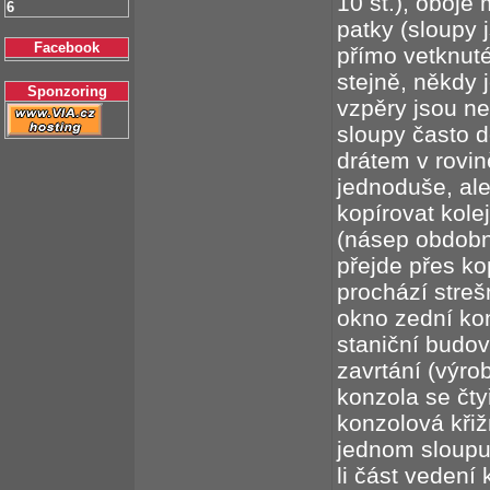
10 st.), oboje
6
patky (sloupy
Facebook
přímo vetknuté
stejně, někdy 
Sponzoring
vzpěry jsou n
sloupy často 
drátem v rovin
jednoduše, al
kopírovat kole
(násep obdobn
přejde přes ko
prochází strešn
okno zední ko
staniční budov
zavrtání (výr
konzola se čty
konzolová křiž
jednom sloupu
li část veden