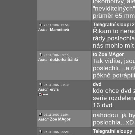
lokomotivy, al
"neviditelných"
průměr 65 mm
Telegrafní sloupi 2
27.11.2007 13:56
Autor:
Mametová
Řikam to nerad
rády poslechla
nás mohlo mít 
to Zoe MAgor
27.11.2007 09:15
Autor:
doktorka Šáhlá
Tak vidíte, jsou
poslechli....a 
pěkně potrápil
dvd
26.11.2007 21:10
Autor:
eivis
kdo chce dvd z
serie rozdelen
16 dvd.
náhodou..já by
26.11.2007 21:04
Autor:
Zoe MAgor
poslechla...xD
Telegrafní sloupy
26.11.2007 20:28