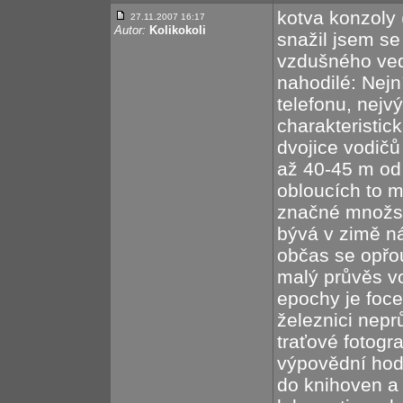
kotva konzoly
27.11.2007 16:17
Autor:
Kolikokoli
snažil jsem se
vzdušného ved
nahodilé: Nejn
telefonu, nejv
charakteristic
dvojice vodičů
až 40-45 m od 
obloucích to m
značné množstv
bývá v zimě n
občas se opřou
malý průvěs vo
epochy je foc
železnici nepr
traťové fotogr
výpovědní hod
do knihoven a 